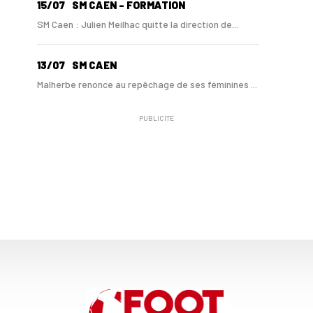
15/07
SM CAEN - FORMATION
SM Caen : Julien Meilhac quitte la direction de...
13/07
SM CAEN
Malherbe renonce au repêchage de ses féminines ...
PUBLICITÉ
10/06
SM CAEN
A Malherbe, Nasser Larguet sur le point d'être ...
06/06
SM CAEN
Alexandre Raulin quitte Malherbe pour devenir n...
03/06
SM CAEN
SM Caen : les premières dates de la prépa
30/05
SM CAEN - MERCATO