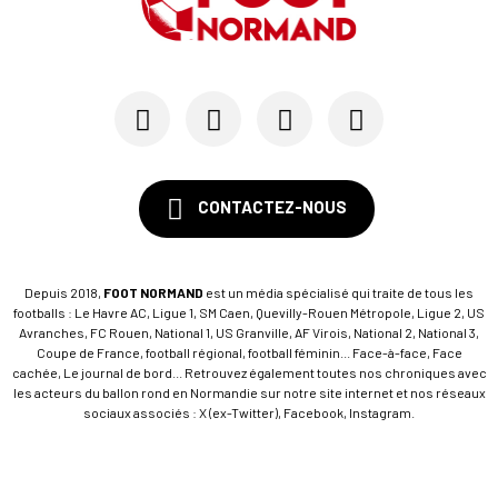
Le Rouennais Nassim Titebah sur les tablettes d...
28/05
SM CAEN
Le Stade Malherbe sur le point de sécuriser une...
CONTACTEZ-NOUS
Depuis 2018,
FOOT NORMAND
est un média spécialisé qui traite de tous les
footballs : Le Havre AC, Ligue 1, SM Caen, Quevilly-Rouen Métropole, Ligue 2, US
Avranches, FC Rouen, National 1, US Granville, AF Virois, National 2, National 3,
Coupe de France, football régional, football féminin... Face-à-face, Face
cachée, Le journal de bord... Retrouvez également toutes nos chroniques avec
les acteurs du ballon rond en Normandie sur notre site internet et nos réseaux
sociaux associés : X (ex-Twitter), Facebook, Instagram.