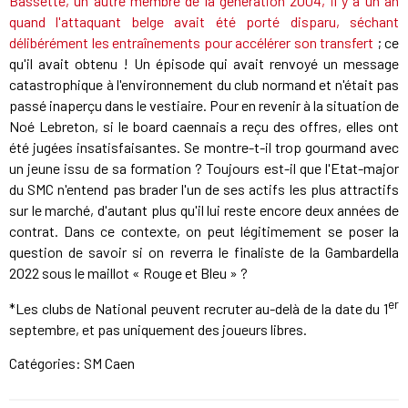
Bassette, un autre membre de la génération 2004, il y a un an
quand l'attaquant belge avait été porté disparu, séchant
délibérément les entraînements pour accélérer son transfert
; ce
qu'il avait obtenu ! Un épisode qui avait renvoyé un message
catastrophique à l'environnement du club normand et n'était pas
passé inaperçu dans le vestiaire. Pour en revenir à la situation de
Noé Lebreton, si le board caennais a reçu des offres, elles ont
été jugées insatisfaisantes. Se montre-t-il trop gourmand avec
un jeune issu de sa formation ? Toujours est-il que l'Etat-major
du SMC n'entend pas brader l'un de ses actifs les plus attractifs
sur le marché, d'autant plus qu'il lui reste encore deux années de
contrat. Dans ce contexte, on peut légitimement se poser la
question de savoir si on reverra le finaliste de la Gambardella
2022 sous le maillot « Rouge et Bleu » ?
er
*Les clubs de National peuvent recruter au-delà de la date du 1
septembre, et pas uniquement des joueurs libres.
Catégories:
SM Caen