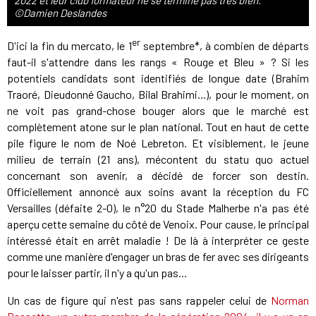
2022 et leur club formateur ne se termine pas très bien.
©Damien Deslandes
er
D'ici la fin du mercato, le 1
septembre*, à combien de départs
faut-il s'attendre dans les rangs « Rouge et Bleu » ? Si les
potentiels candidats sont identifiés de longue date (Brahim
Traoré, Dieudonné Gaucho, Bilal Brahimi...), pour le moment, on
ne voit pas grand-chose bouger alors que le marché est
complètement atone sur le plan national. Tout en haut de cette
pile figure le nom de Noé Lebreton. Et visiblement, le jeune
milieu de terrain (21 ans), mécontent du statu quo actuel
concernant son avenir, a décidé de forcer son destin.
Officiellement annoncé aux soins avant la réception du FC
Versailles (défaite 2-0), le n°20 du Stade Malherbe n'a pas été
aperçu cette semaine du côté de Venoix. Pour cause, le principal
intéressé était en arrêt maladie ! De là à interpréter ce geste
comme une manière d'engager un bras de fer avec ses dirigeants
pour le laisser partir, il n'y a qu'un pas...
Un cas de figure qui n'est pas sans rappeler celui de
Norman