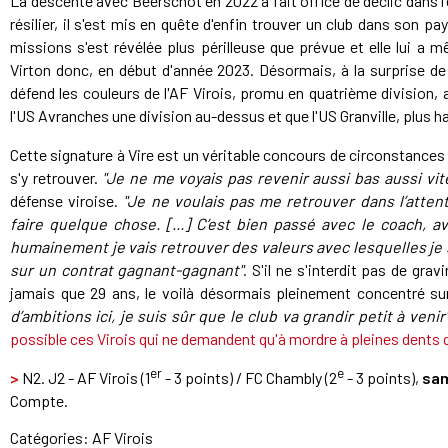
La descente avec Beerschot en 2022 a fait office de déclic dans l'
résilier, il s'est mis en quête d'enfin trouver un club dans son 
missions s'est révélée plus périlleuse que prévue et elle lui a 
Virton donc, en début d'année 2023. Désormais, à la surprise de
défend les couleurs de l'AF Virois, promu en quatrième division, 
l'US Avranches une division au-dessus et que l'US Granville, plus ha
Cette signature à Vire est un véritable concours de circonstances 
s'y retrouver.
"Je ne me voyais pas revenir aussi bas aussi vite,
défense viroise.
"Je ne voulais pas me retrouver dans l’attent
faire quelque chose. [...]
C’est bien passé avec le coach, av
humainement je vais retrouver des valeurs avec lesquelles je s
sur un contrat gagnant-gagnant"
. S'il ne s'interdit pas de grav
jamais que 29 ans, le voilà désormais pleinement concentré s
d’ambitions ici, je suis sûr que le club va grandir petit à venir
possible ces Virois qui ne demandent qu'à mordre à pleines dents d
er
e
>
N2. J2 - AF Virois (1
- 3 points) / FC Chambly (2
- 3 points),
sam
Compte.
Catégories:
AF Virois