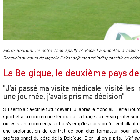
Pierre Bourdin, ici entre Théo Épailly et Reda Lamrabette, a réalisé
Beauvais au cours de laquelle il s'est déjà montré indispensable en défe
La Belgique, le deuxième pays de
"J’ai passé ma visite médicale, visité les i
une journée, j’avais pris ma décision"
S'il semblait avoir le futur devant lui après le Mondial, Pierre Bour
sport et à la concurrence féroce qui fait rage au niveau professio
où les stars commençaient à s'y empiler, sans projet emballant da
une prolongation de contrat de son club formateur pour all
professionnel du côté de la Belgique. Bien lui en a pris.
"J’ai e