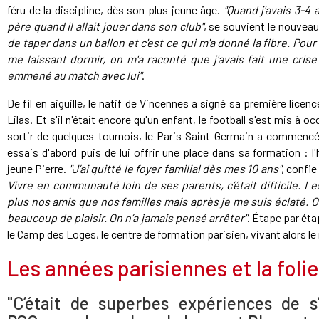
féru de la discipline, dès son plus jeune âge.
"Quand j'avais 3-4
père quand il allait jouer dans son club"
, se souvient le nouvea
de taper dans un ballon et c'est ce qui m'a donné la fibre. Pour 
me laissant dormir, on m'a raconté que j'avais fait une crise
emmené au match avec lui"
.
De fil en aiguille, le natif de Vincennes a signé sa première licenc
Lilas. Et s'il n'était encore qu'un enfant, le football s'est mis à 
sortir de quelques tournois, le Paris Saint-Germain a commencé à 
essais d'abord puis de lui offrir une place dans sa formation :
jeune Pierre.
"J’ai quitté le foyer familial dès mes 10 ans"
, confie
Vivre en communauté loin de ses parents, c’était difficile. Le
plus nos amis que nos familles mais après je me suis éclaté. O
beaucoup de plaisir. On n’a jamais pensé arrêter"
. Étape par éta
le Camp des Loges, le centre de formation parisien, vivant alors l
Les années parisiennes et la foli
"C’était de superbes expériences de s’