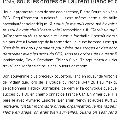
PSG, sous les ordres de Laurent Blanc et 
Joueur prometteur lors de son adolescence, Pierre Bourdin a vécu 
PSG. Régulièrement surclassé, il s'est même permis de brill
baccalauréat scientifique.
"Au club, je me suis retrouvé à avoir
le seul à avoir choisi cette voie"
, rembobine-t-il.
"C’était un di
Qu'importe sa réussite scolaire : c'est le football qui restait alors s
n'a pas été à l'avantage de la formation, le jeune homme s'est 
"Des fois, ils nous prenaient pour faire des stages et des ent
s’entraîner avec les stars du PSG, sous les ordres de Laurent B
Ibrahimovic, David Beckham, Thiago Silva, Thiago Motta ou Merc
travailler aux côtés de tous ces joueurs de renom.
Son souvenir le plus précieux toutefois, l'ancien joueur de Virton 
de l'Atlantique, lors de la Coupe du Monde U-17 2011 au Mexiqu
sélectionneur Patrick Gonfalone, ce dernier l'a convoqué quelque
succès du PSG en championnat de France U17. En Amérique, Pie
pareille avec Aymeric Laporte, Benjamin Mendy et autres Kurt Zo
l'épreuve.
"C’était incroyable niveau organisation, je me rappell
Même en stage, on était bien surveillés. Quand on s’est rend