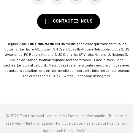
CONTACTEZ-NOUS
Depuis 2018,
FOOT NORMAND
est un média spécialisé qui traite de tous les
footballs : Le Havre AC, Ligue 1, SM Caen, Quevilly-Rouen Métropole, Ligue 2, US
Avranches, FC Rouen, National 1, US Granville, AF Virois, National 2, National 3,
Coupe de France, football régional, football féminin... Face-à-face, Face
cachée, Le journal de bord... Retrouvez également toutes nos chroniques avec
les acteurs du ballon rond en Normandie sur notre site internet et nos réseaux
sociaux associés : X (ex-Twitter), Facebook, Instagram.
© 2023 Foot Normand, l’actualité du football en Normandie - Tous droits
réservés -
Mentions légales
-
Politique de cookies et de confidentialité
-
Agence web Caen
: Dev&Clic