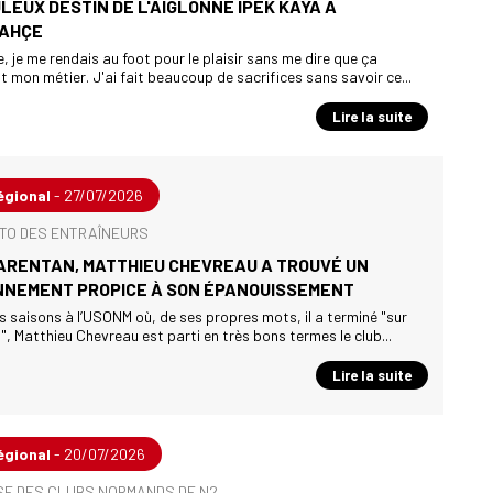
LEUX DESTIN DE L'AIGLONNE IPEK KAYA À
AHÇE
e, je me rendais au foot pour le plaisir sans me dire que ça
t mon métier. J'ai fait beaucoup de sacrifices sans savoir ce...
Lire la suite
égional
- 27/07/2026
TO DES ENTRAÎNEURS
ARENTAN, MATTHIEU CHEVREAU A TROUVÉ UN
NNEMENT PROPICE À SON ÉPANOUISSEMENT
s saisons à l’USONM où, de ses propres mots, il a terminé "sur
s", Matthieu Chevreau est parti en très bons termes le club...
Lire la suite
égional
- 20/07/2026
SE DES CLUBS NORMANDS DE N2