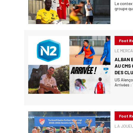
Le contexte
groupe que
Foot R
LE MERCA
ALBAN 
AU CMS 
DES CLU
US Alençon
Arrivées :
Foot R
LA JOUEUS