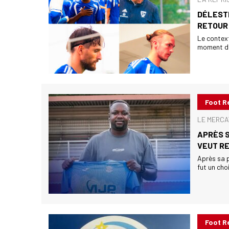
DÉLESTÉ
RETOUR 
Le contexte
moment de 
Foot R
LE MERCA
APRÈS 
VEUT R
Après sa p
fut un cho
Foot R