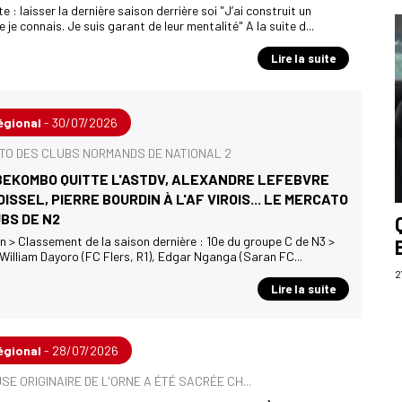
 : laisser la dernière saison derrière soi "J’ai construit un
0
 je connais. Je suis garant de leur mentalité" A la suite d...
I
Lire la suite
égional
- 30/07/2026
TO DES CLUBS NORMANDS DE NATIONAL 2
BEKOMBO QUITTE L'ASTDV, ALEXANDRE LEFEBVRE
OISSEL, PIERRE BOURDIN À L'AF VIROIS... LE MERCATO
BS DE N2
 > Classement de la saison dernière : 10e du groupe C de N3 >
 William Dayoro (FC Flers, R1), Edgar Nganga (Saran FC...
2
Lire la suite
égional
- 28/07/2026
E ORIGINAIRE DE L'ORNE A ÉTÉ SACRÉE CH...