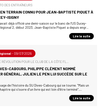
TO DES ENTRAÎNEURS
EN TERRAIN CONNU POUR JEAN-BAPTISTE PIQUET À
CEY-ISIGNY
l avait déjà officié une demi-saison sur le banc de l‘US Ducey-
 Régional 2, début 2023, Jean-Baptiste Piquet a depuis engr...
Lire la suite
égional
- 09/07/2026
 RÉVOLUTION POUR LE CLUB DE LA CÔTE FL...
IVES-CABOURG, PHILIPPE CLÉMENT NOMMÉ
 GÉNÉRAL, JULIEN LE PEN LUI SUCCÈDE SUR LE
page de l'histoire du SU Dives-Cabourg qui se tourne. "Mais un
pitre qui s'ouvre d'un livre qui est loin d'être terminé",...
Lire la suite