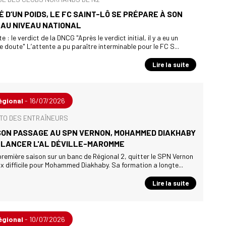
 D’UN POIDS, LE FC SAINT-LÔ SE PRÉPARE À SON
AU NIVEAU NATIONAL
 : le verdict de la DNCG "Après le verdict initial, il y a eu un
doute" L’attente a pu paraître interminable pour le FC S...
Lire la suite
égional
- 16/07/2026
TO DES ENTRAÎNEURS
SON PASSAGE AU SPN VERNON, MOHAMMED DIAKHABY
ELANCER L'AL DÉVILLE-MAROMME
remière saison sur un banc de Régional 2, quitter le SPN Vernon
ix difficile pour Mohammed Diakhaby. Sa formation a longte...
Lire la suite
égional
- 10/07/2026