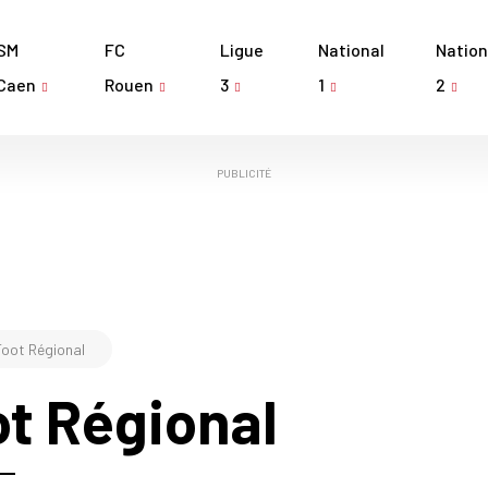
SM
FC
Ligue
National
Nation
Caen
Rouen
3
1
2
PUBLICITÉ
Foot Régional
ot Régional