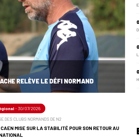
E
D
0
L
H
ACHE RELÈVE LE DÉFI NORMAND
1
L
égional
- 30/07/2026
SE DES CLUBS NORMANDS DE N2
1
 CAEN MISE SUR LA STABILITÉ POUR SON RETOUR AU
L
 NATIONAL