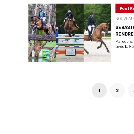
Foot R
NOUVEAU 
SÉBASTI
RENDRE
Parcours, 
avec la R
Pagination
1
2
des
publications