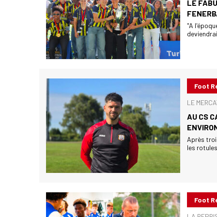
LE FABU
FENERB
"A l'époqu
deviendrai
Foot R
LE MERCA
AU CS C
ENVIRO
Après troi
les rotule
Foot R
LA REPRI