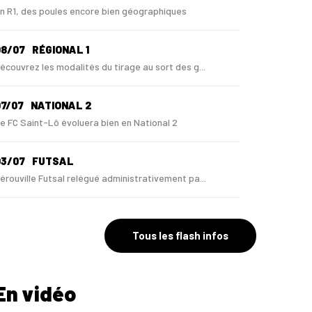
n R1, des poules encore bien géographiques
08/07
RÉGIONAL 1
écouvrez les modalités du tirage au sort des g...
7/07
NATIONAL 2
e FC Saint-Lô évoluera bien en National 2
03/07
FUTSAL
érouville Futsal relégué administrativement pa...
0/06
NATIONAL 3
e Havre Caucriauville relégué en Régional 1 !
Tous les flash infos
0/06
NATIONAL 3
En vidéo
e FC Saint-Lô privé de montée en N2 par la DNCG