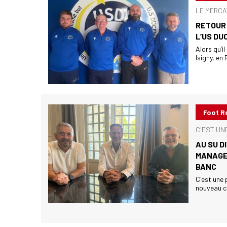
LE MERCA
RETOUR 
L’US DU
Alors qu’i
Isigny, en
Foot R
C'EST UNE
AU SU D
MANAGER
BANC
C'est une 
nouveau cha