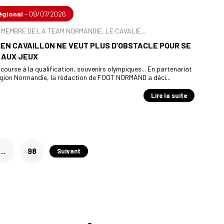
égional
- 09/07/2026
MEMBRE DE LA TEAM NORMANDIE, LE CAVALIE...
EN CAVAILLON NE VEUT PLUS D’OBSTACLE POUR SE
 AUX JEUX
course à la qualification, souvenirs olympiques... En partenariat
égion Normandie, la rédaction de FOOT NORMAND a déci...
Lire la suite
…
98
Suivant