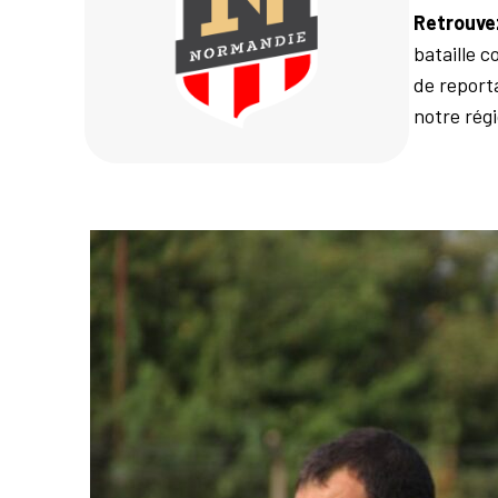
Retrouvez
bataille c
de report
notre rég