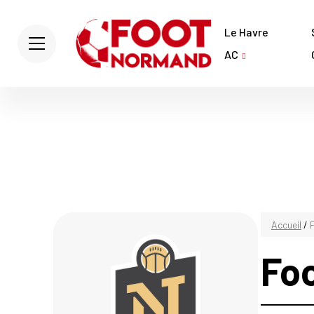
Le Havre
AC
Accueil
/
Fo