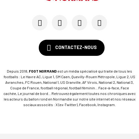
CONTACTEZ-NOUS
Depuis 2018,
FOOT NORMAND
est un média spécialisé qui traite de tous les
footballs : Le Havre AC, Ligue 1, SM Caen, Quevilly-Rouen Métropole, Ligue 2, US
Avranches, FC Rouen, National 1, US Granville, AF Virois, National 2, National 3,
Coupe de France, football régional, football féminin... Face-à-face, Face
cachée, Le journal de bord... Retrouvez également toutes nos chroniques avec
les acteurs du ballon rond en Normandie sur notre site internet et nos réseaux
sociaux associés : X (ex-Twitter), Facebook, Instagram.