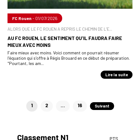
FC Rouen
- 01/07/2026
ALORS QUE LE FC ROUEN A REPRIS LE CHEMIN DE L'E...
AU FC ROUEN, LE SENTIMENT QU'IL FAUDRA FAIRE
MIEUX AVEC MOINS
Faire mieux avec moins. Voici comment on pourrait résumer
l'équation qui s'offre à Régis Brouard en ce début de préparation.
"Pourtant, les am...
Lire la suite
Pagination
1
2
…
16
Suivant
des
publications
Classement N1
PTS