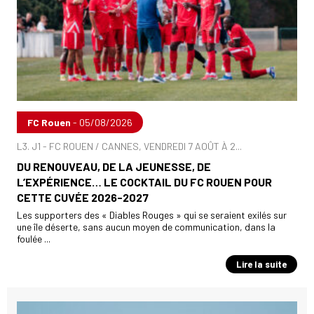
FC Rouen
- 05/08/2026
L3. J1 - FC ROUEN / CANNES, VENDREDI 7 AOÛT À 2...
DU RENOUVEAU, DE LA JEUNESSE, DE
L’EXPÉRIENCE… LE COCKTAIL DU FC ROUEN POUR
CETTE CUVÉE 2026-2027
Les supporters des « Diables Rouges » qui se seraient exilés sur
une île déserte, sans aucun moyen de communication, dans la
foulée ...
Lire la suite