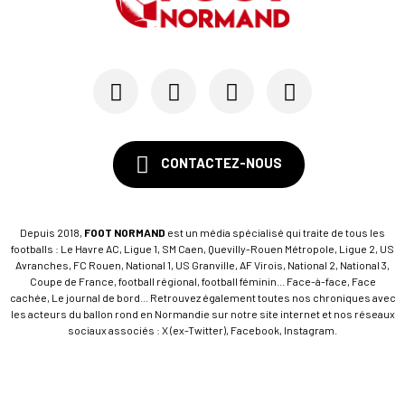
CONTACTEZ-NOUS
Depuis 2018,
FOOT NORMAND
est un média spécialisé qui traite de tous les
footballs : Le Havre AC, Ligue 1, SM Caen, Quevilly-Rouen Métropole, Ligue 2, US
Avranches, FC Rouen, National 1, US Granville, AF Virois, National 2, National 3,
Coupe de France, football régional, football féminin... Face-à-face, Face
cachée, Le journal de bord... Retrouvez également toutes nos chroniques avec
les acteurs du ballon rond en Normandie sur notre site internet et nos réseaux
sociaux associés : X (ex-Twitter), Facebook, Instagram.