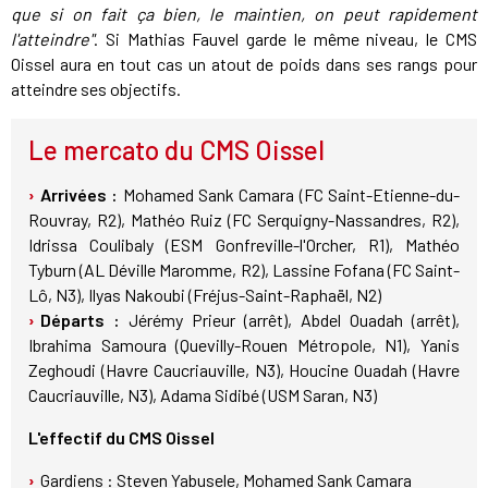
que si on fait ça bien, le maintien, on peut rapidement
l'atteindre"
. Si Mathias Fauvel garde le même niveau, le CMS
Oissel aura en tout cas un atout de poids dans ses rangs pour
atteindre ses objectifs.
Le mercato du CMS Oissel
Arrivées :
Mohamed Sank Camara (FC Saint-Etienne-du-
Rouvray, R2), Mathéo Ruiz (FC Serquigny-Nassandres, R2),
Idrissa Coulibaly (ESM Gonfreville-l'Orcher, R1), Mathéo
Tyburn (AL Déville Maromme, R2), Lassine Fofana (FC Saint-
Lô, N3), Ilyas Nakoubi (Fréjus-Saint-Raphaël, N2)
Départs :
Jérémy Prieur (arrêt), Abdel Ouadah (arrêt),
Ibrahima Samoura (Quevilly-Rouen Métropole, N1), Yanis
Zeghoudi (Havre Caucriauville, N3), Houcine Ouadah (Havre
Caucriauville, N3), Adama Sidibé (USM Saran, N3)
L'effectif du CMS Oissel
Gardiens : Steven Yabusele, Mohamed Sank Camara