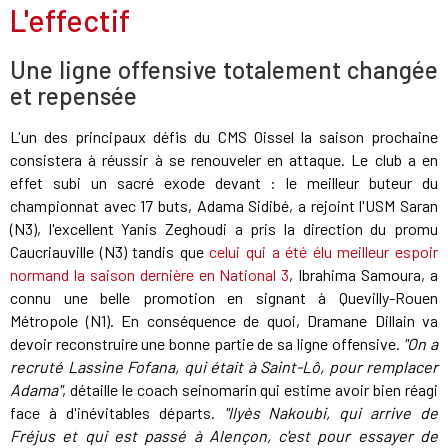
L'effectif
Une ligne offensive totalement changée
et repensée
L'un des principaux défis du CMS Oissel la saison prochaine
consistera à réussir à se renouveler en attaque. Le club a en
effet subi un sacré exode devant : le meilleur buteur du
championnat avec 17 buts, Adama Sidibé, a rejoint l'USM Saran
(N3), l'excellent Yanis Zeghoudi a pris la direction du promu
Caucriauville (N3) tandis que
celui qui a été élu meilleur espoir
normand la saison dernière en National 3
, Ibrahima Samoura, a
connu une belle promotion en signant à Quevilly-Rouen
Métropole (N1). En conséquence de quoi, Dramane Dillain va
devoir reconstruire une bonne partie de sa ligne offensive.
"On a
recruté Lassine Fofana, qui était à Saint-Lô, pour remplacer
Adama"
, détaille le coach seinomarin qui estime avoir bien réagi
face à d'inévitables départs.
"Ilyès Nakoubi, qui arrive de
Fréjus et qui est passé à Alençon, c'est pour essayer de