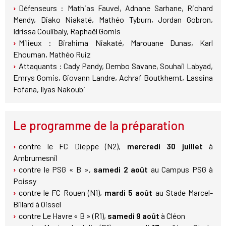
Défenseurs : Mathias Fauvel, Adnane Sarhane, Richard
Mendy, Diako Niakaté, Mathéo Tyburn, Jordan Gobron,
Idrissa Coulibaly, Raphaël Gomis
Milieux : Birahima Niakaté, Marouane Dunas, Karl
Ehouman, Mathéo Ruiz
Attaquants : Cady Pandy, Dembo Savane, Souhail Labyad,
Emrys Gomis, Giovann Landre, Achraf Boutkhemt, Lassina
Fofana, Ilyas Nakoubi
Le programme de la préparation
contre le FC Dieppe (N2),
mercredi 30 juillet
à
Ambrumesnil
contre le PSG « B »,
samedi 2 août
au Campus PSG à
Poissy
contre le FC Rouen (N1),
mardi 5 août
au Stade Marcel-
Billard à Oissel
contre Le Havre « B » (R1),
samedi 9 août
à Cléon