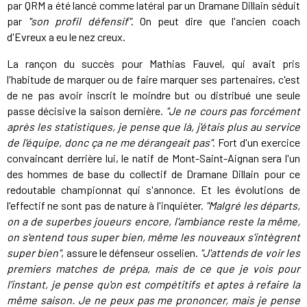
par QRM a été lancé comme latéral par un Dramane Dillain séduit
par
"son profil défensif"
. On peut dire que l'ancien coach
d'Evreux a eu le nez creux.
La rançon du succès pour Mathias Fauvel, qui avait pris
l'habitude de marquer ou de faire marquer ses partenaires, c'est
de ne pas avoir inscrit le moindre but ou distribué une seule
passe décisive la saison dernière.
"Je ne cours pas forcément
après les statistiques, je pense que là, j'étais plus au service
de l'équipe, donc ça ne me dérangeait pas"
. Fort d'un exercice
convaincant derrière lui, le natif de Mont-Saint-Aignan sera l'un
des hommes de base du collectif de Dramane Dillain pour ce
redoutable championnat qui s'annonce. Et les évolutions de
l'effectif ne sont pas de nature à l'inquiéter.
"Malgré les départs,
on a de superbes joueurs encore, l'ambiance reste la même,
on s'entend tous super bien, même les nouveaux s'intègrent
super bien"
, assure le défenseur osselien.
"J'attends de voir les
premiers matches de prépa, mais de ce que je vois pour
l'instant, je pense qu'on est compétitifs et aptes à refaire la
même saison. Je ne peux pas me prononcer, mais je pense