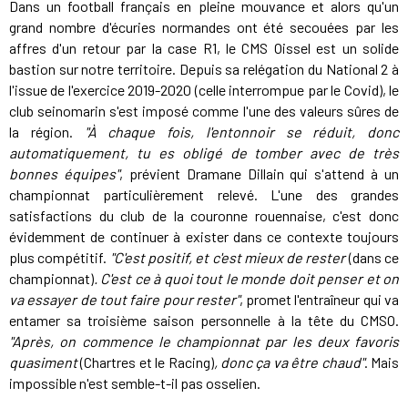
Dans un football français en pleine mouvance et alors qu'un
grand nombre d'écuries normandes ont été secouées par les
affres d'un retour par la case R1, le CMS Oissel est un solide
bastion sur notre territoire. Depuis sa relégation du National 2 à
l'issue de l'exercice 2019-2020 (celle interrompue par le Covid), le
club seinomarin s'est imposé comme l'une des valeurs sûres de
la région.
"À chaque fois, l'entonnoir se réduit, donc
automatiquement, tu es obligé de tomber avec de très
bonnes équipes"
, prévient Dramane Dillain qui s'attend à un
championnat particulièrement relevé. L'une des grandes
satisfactions du club de la couronne rouennaise, c'est donc
évidemment de continuer à exister dans ce contexte toujours
plus compétitif.
"C'est positif, et c'est mieux de rester
(dans ce
championnat)
. C'est ce à quoi tout le monde doit penser et on
va essayer de tout faire pour rester"
, promet l'entraîneur qui va
entamer sa troisième saison personnelle à la tête du CMSO.
"Après, on commence le championnat par les deux favoris
quasiment
(Chartres et le Racing)
, donc ça va être chaud"
. Mais
impossible n'est semble-t-il pas osselien.