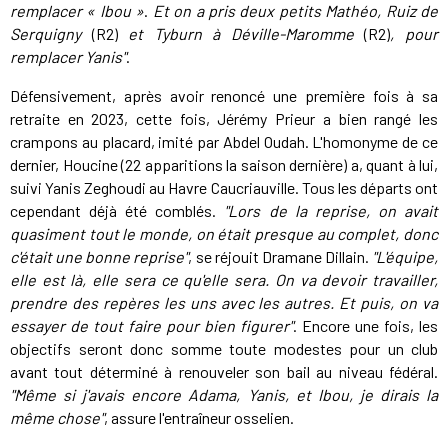
remplacer « Ibou
»
.
Et on a pris deux petits Mathéo, Ruiz de
Serquigny
(R2)
et Tyburn à Déville-Maromme
(R2)
, pour
remplacer Yanis"
.
Défensivement, après avoir renoncé une première fois à sa
retraite en 2023, cette fois, Jérémy Prieur a bien rangé les
crampons au placard, imité par Abdel Oudah. L'homonyme de ce
dernier, Houcine (22 apparitions la saison dernière) a, quant à lui,
suivi Yanis Zeghoudi au Havre Caucriauville. Tous les départs ont
cependant déjà été comblés.
"Lors de la reprise, on avait
quasiment tout le monde, on était presque au complet, donc
c'était une bonne reprise"
, se réjouit Dramane Dillain.
"L'équipe,
elle est là, elle sera ce qu'elle sera. On va devoir travailler,
prendre des repères les uns avec les autres. Et puis, on va
essayer de tout faire pour bien figurer"
. Encore une fois, les
objectifs seront donc somme toute modestes pour un club
avant tout déterminé à renouveler son bail au niveau fédéral.
"Même si j'avais encore Adama, Yanis, et Ibou, je dirais la
même chose"
, assure l'entraîneur osselien.