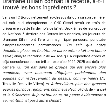
Dramane Dillain connaît la recette, a-t-il
trouvé les bons ingrédients ?
Sans un FC Borgo nettement au-dessus du lot la saison dernière,
qui sait quel championnat le CMS Oissel serait en train de
préparer en cette fin de mois de juillet. Deuxièmes de leur groupe
de National 3 derrière des Corses intouchables, les joueurs de
Dramane Dillain ont livré un magnifique parcours, ponctuée
d'impressionnantes performances.
"On sait que notre
deuxième place, on l'a obtenue parce qu'on a fait une bonne
série"
, analyse l'entraîneur de 44 ans qui a cependant d'ores et
déjà conscience que ce brillant exercice 2024-2025 est déjà loin
derrière lui.
"On est dans un groupe qui est encore plus
complexe, avec beaucoup d'équipes parisiennes, des
équipes qui redescendent du dessus, comme Villers
(AS
Trouville-Deauville-Villers)
et Aubervilliers, plus des grosses
écuries qui nous rejoignent, comme le Racing
(Club de France)
et le C'Chartres. Aujourd'hui, nous, on pense évidemment à
se maintenir, et pas à autre chose"
.