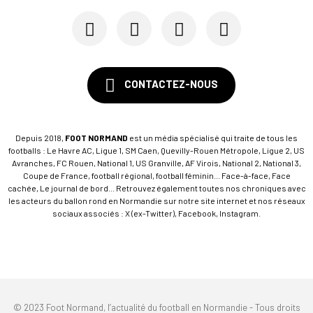
CONTACTEZ-NOUS
Depuis 2018,
FOOT NORMAND
est un média spécialisé qui traite de tous les
footballs : Le Havre AC, Ligue 1, SM Caen, Quevilly-Rouen Métropole, Ligue 2, US
Avranches, FC Rouen, National 1, US Granville, AF Virois, National 2, National 3,
Coupe de France, football régional, football féminin... Face-à-face, Face
cachée, Le journal de bord... Retrouvez également toutes nos chroniques avec
les acteurs du ballon rond en Normandie sur notre site internet et nos réseaux
sociaux associés : X (ex-Twitter), Facebook, Instagram.
© 2023 Foot Normand, l’actualité du football en Normandie - Tous droits