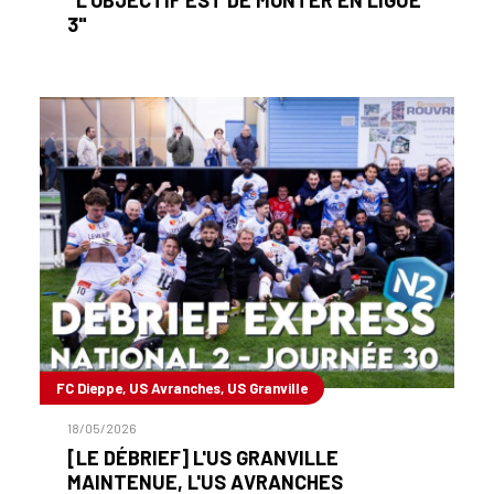
3"
FC Dieppe, US Avranches, US Granville
18/05/2026
[LE DÉBRIEF] L'US GRANVILLE
MAINTENUE, L'US AVRANCHES