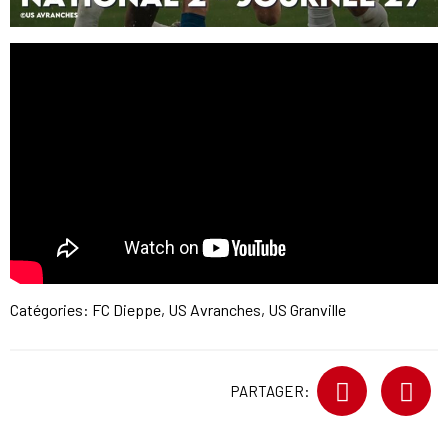
Catégories:
FC Dieppe
,
US Avranches
,
US Granville
PARTAGER: