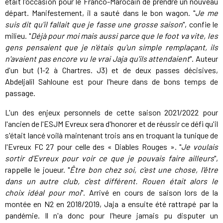
était l'occasion pour le Franco-Marocain de prendre un nouveau
départ. Manifestement, il a sauté dans le bon wagon. "
Je me
suis dit qu'il fallait que je fasse une grosse saison
", confie le
milieu. "
Déjà pour moi mais aussi parce que le foot va vite, les
gens pensaient que je n'étais qu'un simple remplaçant, ils
n'avaient pas encore vu le vrai Jaja qu'ils attendaient
". Auteur
d'un but (1-2 à Chartres. J3) et de deux passes décisives,
Abdeljalil Sahloune est pour l'heure dans de bons temps de
passage.
L'un des enjeux personnels de cette saison 2021/2022 pour
l'ancien de l'ESJM Evreux sera d'honorer et de réussir ce défi qu'il
s'était lancé voilà maintenant trois ans en troquant la tunique de
l'Evreux FC 27 pour celle des « Diables Rouges ». "
Je voulais
sortir d'Evreux pour voir ce que je pouvais faire ailleurs
",
rappelle le joueur. "
Être bon chez soi, c'est une chose, l'être
dans un autre club, c'est différent. Rouen était alors le
choix idéal pour moi
". Arrivé en cours de saison lors de la
montée en N2 en 2018/2019, Jaja a ensuite été rattrapé par la
pandémie. Il n'a donc pour l'heure jamais pu disputer un