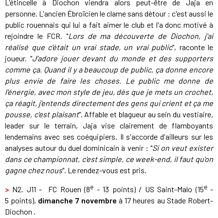
L'étincelle à Diochon viendra alors peut-être de Jaja en
personne. L'ancien Ébroïcien le clame sans détour : c'est aussi le
public rouennais qui lui a fait aimer le club et l'a donc motivé à
rejoindre le FCR. "
Lors de ma découverte de Diochon, j'ai
réalisé que c'était un vrai stade, un vrai public
", raconte le
joueur. "
J'adore jouer devant du monde et des supporters
comme ça. Quand il y a beaucoup de public, ça donne encore
plus envie de faire les choses. Le public me donne de
l'énergie, avec mon style de jeu, dès que je mets un crochet,
ça réagit, j'entends directement des gens qui crient et ça me
pousse, c'est plaisant
". Affable et blagueur au sein du vestiaire,
leader sur le terrain, Jaja vise clairement de flamboyants
lendemains avec ses coéquipiers. Il s'accorde d'ailleurs sur les
analyses autour du duel dominicain à venir : "
Si on veut exister
dans ce championnat, c'est simple, ce week-end, il faut qu'on
gagne chez nous
". Le rendez-vous est pris.
e
e
>
N2. J11 - FC Rouen (8
- 13 points) / US Saint-Malo (15
-
5 points),
dimanche
7 novembre
à 17 heures au Stade Robert-
Diochon .