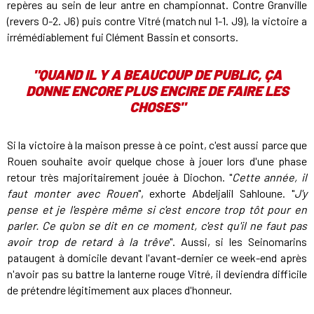
repères au sein de leur antre en championnat. Contre Granville
(revers 0-2. J6) puis contre Vitré (match nul 1-1. J9), la victoire a
irrémédiablement fui Clément Bassin et consorts.
"
QUAND IL Y A BEAUCOUP DE PUBLIC, ÇA
DONNE ENCORE PLUS ENCIRE DE FAIRE LES
CHOSES"
Si la victoire à la maison presse à ce point, c'est aussi parce que
Rouen souhaite avoir quelque chose à jouer lors d'une phase
retour très majoritairement jouée à Diochon. "
Cette année, il
faut monter avec Rouen
", exhorte Abdeljalil Sahloune. "
J'y
pense et je l'espère même si c'est encore trop tôt pour en
parler. Ce qu'on se dit en ce moment, c'est qu'il ne faut pas
avoir trop de retard à la trêve
". Aussi, si les Seinomarins
pataugent à domicile devant l'avant-dernier ce week-end après
n'avoir pas su battre la lanterne rouge Vitré, il deviendra difficile
de prétendre légitimement aux places d'honneur.