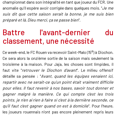
championnat dans son intégralité en tant que joueur du FCR. Une
anomalie qu'il espère avoir corrigée dans quelques mois. "
Je me
suis dit que cette saison serait la bonne, je me suis bien
préparé et là, Dieu merci, ça se passe bien
".
Battre l'avant-dernier du
classement, une nécessité
e
Ce week-end, le FC Rouen va recevoir Saint-Malo (15
) à Diochon.
Ce sera alors la onzième sortie de la saison mais seulement la
troisième à la maison. Pour Jaja, les choses sont limpides, il
faut vite "
retrouver le Diochon d'avant
". Le milieu offensif
détaille sa pensée : "
Avant, quand les équipes venaient ici,
repartir avec ne serait-ce qu'un point était vraiment difficile
pour elles. Il faut revenir à nos bases, savoir tout donner et
gagner malgré la manière. Ce qui compte c'est les trois
points, je n'en ai rien à faire si c'est à la dernière seconde, ce
qu'il faut c'est gagner quand on est à domicile
". Pour l'heure,
les joueurs rouennais n'ont pas encore pleinement repris leurs