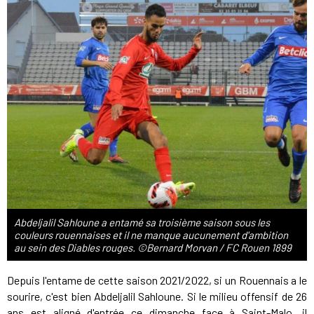
Abdeljalil Sahloune a entamé sa troisième saison sous les
couleurs rouennaises et il ne manque aucunement d'ambition
au sein des Diables rouges. ©Bernard Morvan / FC Rouen 1899
Depuis l'entame de cette saison 2021/2022, si un Rouennais a le
sourire, c'est bien Abdeljalil Sahloune. Si le milieu offensif de 26
ans est aligné d'entrée ce dimanche face à Saint-Malo, il