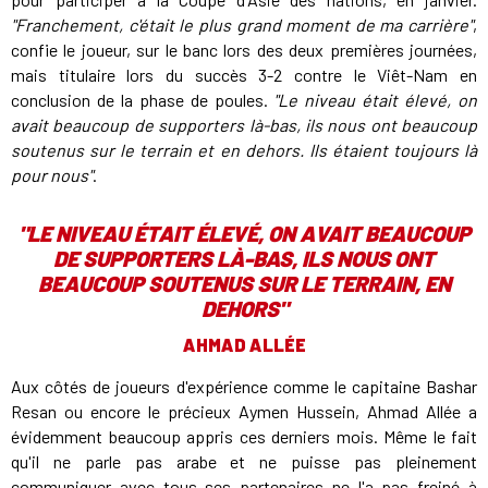
"Franchement, c'était le plus grand moment de ma carrière"
,
confie le joueur, sur le banc lors des deux premières journées,
mais titulaire lors du succès 3-2 contre le Viêt-Nam en
conclusion de la phase de poules.
"Le niveau était élevé, on
avait beaucoup de supporters là-bas, ils nous ont beaucoup
soutenus sur le terrain et en dehors. Ils étaient toujours là
pour nous"
.
"
LE NIVEAU ÉTAIT ÉLEVÉ, ON AVAIT BEAUCOUP
DE SUPPORTERS LÀ-BAS, ILS NOUS ONT
BEAUCOUP SOUTENUS SUR LE TERRAIN, EN
DEHORS
"
AHMAD ALLÉE
Aux côtés de joueurs d'expérience comme le capitaine Bashar
Resan ou encore le précieux Aymen Hussein, Ahmad Allée a
évidemment beaucoup appris ces derniers mois. Même le fait
qu'il ne parle pas arabe et ne puisse pas pleinement
communiquer avec tous ses partenaires ne l'a pas freiné à