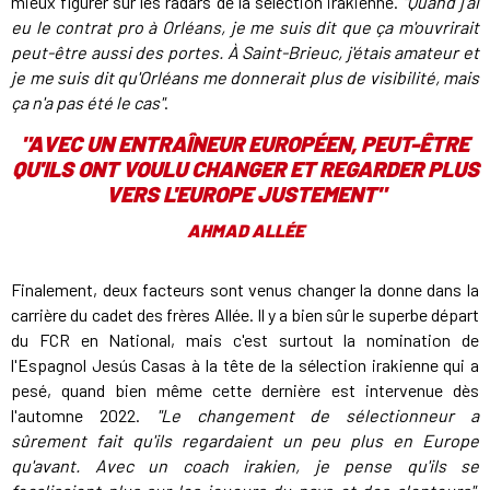
mieux figurer sur les radars de la sélection irakienne.
"Quand j'ai
eu le contrat pro à Orléans, je me suis dit que ça m'ouvrirait
peut-être aussi des portes. À Saint-Brieuc, j'étais amateur et
je me suis dit qu'Orléans me donnerait plus de visibilité, mais
ça n'a pas été le cas"
.
"
AVEC UN ENTRAÎNEUR EUROPÉEN, PEUT-ÊTRE
QU'ILS ONT VOULU CHANGER ET REGARDER PLUS
VERS L'EUROPE JUSTEMENT
"
AHMAD ALLÉE
Finalement, deux facteurs sont venus changer la donne dans la
carrière du cadet des frères Allée. Il y a bien sûr le superbe départ
du FCR en National, mais c'est surtout la nomination de
l'Espagnol Jesús Casas à la tête de la sélection irakienne qui a
pesé, quand bien même cette dernière est intervenue dès
l'automne 2022.
"Le changement de sélectionneur a
sûrement fait qu'ils regardaient un peu plus en Europe
qu'avant. Avec un coach irakien, je pense qu'ils se