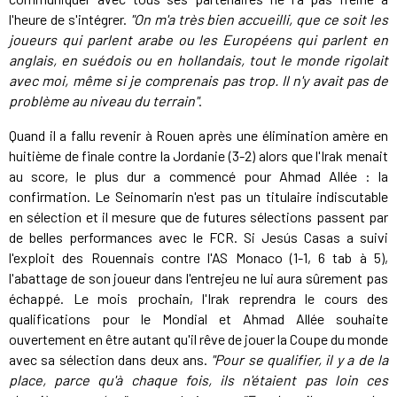
l'heure de s'intégrer.
"On m'a très bien accueilli, que ce soit les
joueurs qui parlent arabe ou les Européens qui parlent en
anglais, en suédois ou en hollandais, tout le monde rigolait
avec moi, même si je comprenais pas trop. Il n'y avait pas de
problème au niveau du terrain"
.
Quand il a fallu revenir à Rouen après une élimination amère en
huitième de finale contre la Jordanie (3-2) alors que l'Irak menait
au score, le plus dur a commencé pour Ahmad Allée : la
confirmation. Le Seinomarin n'est pas un titulaire indiscutable
en sélection et il mesure que de futures sélections passent par
de belles performances avec le FCR. Si Jesús Casas a suivi
l'exploit des Rouennais contre l'AS Monaco (1-1, 6 tab à 5),
l'abattage de son joueur dans l'entrejeu ne lui aura sûrement pas
échappé. Le mois prochain, l'Irak reprendra le cours des
qualifications pour le Mondial et Ahmad Allée souhaite
ouvertement en être autant qu'il rêve de jouer la Coupe du monde
avec sa sélection dans deux ans.
"Pour se qualifier, il y a de la
place, parce qu'à chaque fois, ils n'étaient pas loin ces