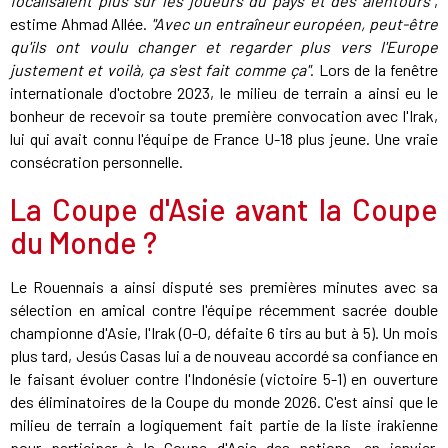
focalisaient plus sur les joueurs du pays et des alentours"
,
estime Ahmad Allée.
"Avec un entraîneur européen, peut-être
qu'ils ont voulu changer et regarder plus vers l'Europe
justement et voilà, ça s'est fait comme ça"
. Lors de la fenêtre
internationale d'octobre 2023, le milieu de terrain a ainsi eu le
bonheur de recevoir sa toute première convocation avec l'Irak,
lui qui avait connu l'équipe de France U-18 plus jeune. Une vraie
consécration personnelle.
La Coupe d'Asie avant la Coupe
du Monde ?
Le Rouennais a ainsi disputé ses premières minutes avec sa
sélection en amical contre l'équipe récemment sacrée double
championne d'Asie, l'Irak (0-0, défaite 6 tirs au but à 5). Un mois
plus tard, Jesús Casas lui a de nouveau accordé sa confiance en
le faisant évoluer contre l'Indonésie (victoire 5-1) en ouverture
des éliminatoires de la Coupe du monde 2026. C'est ainsi que le
milieu de terrain a logiquement fait partie de la liste irakienne
pour participer à la Coupe d'Asie des nations, en janvier.