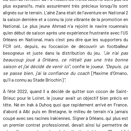
plus expansifs, mais assurément très précieux lorsqu'ils sont
alignés sur le terrain. L'aîné Zana était de l'aventure en National 2
la saison dernière et a connu la joie vibrante de la promotion en
National. Le plus jeune Ahmad n'a rejoint le navire rouennais
qu'en début de saison après une expérience frustrante avec l'US
Orléans en National, mais c'est peu dire que les supporters du
FCR ont, depuis, eu l'occasion de découvrir un footballeur
besogneux et juste dans la distribution du jeu.
"Je n'ai pas
beaucoup joué à Orléans, ce n'était pas une très bonne
saison et j'ai décidé de venir ici"
, confie le joueur.
"Depuis, ça
se passe bien, j'ai la confiance du coach
[Maxime d'Ornano,
qu'il a connu au Stade Briochin]
"
.
À l'été 2022, quand il a décidé de quitter son cocon de Saint-
Brieuc pour le Loiret, le joueur avait un objectif bien précis en
tête. Né en Irak à Duhoq quoi que rapidement arrivé en France,
d'abord à Albi puis en Bretagne, le milieu de terrain n'a jamais
coupé avec ses racines irakiennes. Signer à Orléans, qui plus est
un premier contrat professionnel, devait ainsi lui permettre de