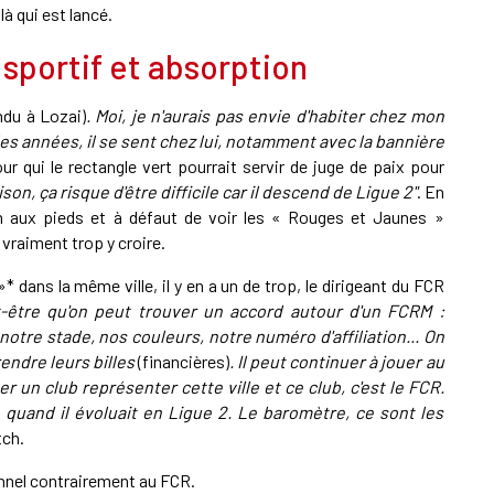
ilà qui est lancé.
 sportif et absorption
ndu à Lozai)
. Moi, je n'aurais pas envie d'habiter chez mon
des années, il se sent chez lui, notamment avec la bannière
r qui le rectangle vert pourrait servir de juge de paix pour
ison, ça risque d'être difficile car il descend de Ligue 2"
. En
n aux pieds et à défaut de voir les « Rouges et Jaunes »
vraiment trop y croire.
dans la même ville, il y en a un de trop, le dirigeant du FCR
t-être qu'on peut trouver un accord autour d'un FCRM :
notre stade, nos couleurs, notre numéro d'affiliation... On
endre leurs billes
(financières)
. Il peut continuer à jouer au
sser un club représenter cette ville et ce club, c'est le FCR.
quand il évoluait en Ligue 2. Le baromètre, ce sont les
tch.
nnel contrairement au FCR.