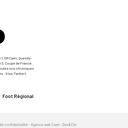
 1, SM Caen, Quevilly-
al 3, Coupe de France,
t toutes nos chroniques
 : X (ex-Twitter),
Foot Régional
de confidentialité
-
Agence web Caen
: Dev&Clic