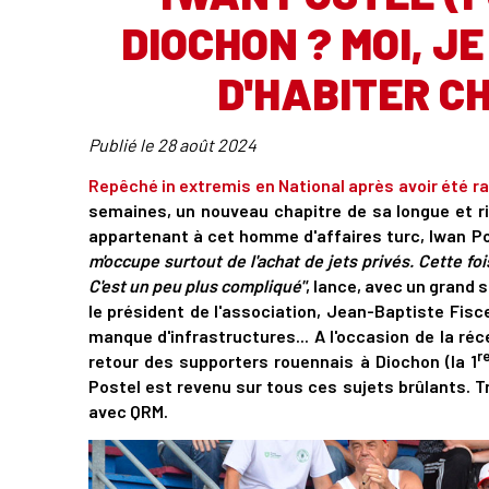
DIOCHON ? MOI, JE
D'HABITER CH
Publié le
28 août 2024
Repêché in extremis en National après avoir été r
semaines, un nouveau chapitre de sa longue et ric
appartenant à cet homme d'affaires turc, Iwan Po
m'occupe surtout de l'achat de jets privés. Cette foi
C'est un peu plus compliqué"
, lance, avec un grand 
le président de l'association, Jean-Baptiste Fiscel
manque d'infrastructures... A l'occasion de la réc
r
retour des supporters rouennais à Diochon (la 1
Postel est revenu sur tous ces sujets brûlants. T
avec QRM.