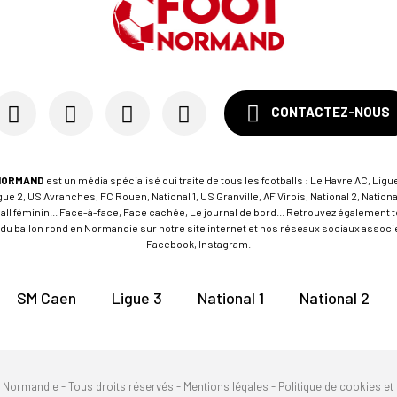
CONTACTEZ-NOUS
NORMAND
est un média spécialisé qui traite de tous les footballs : Le Havre AC, Ligue
e 2, US Avranches, FC Rouen, National 1, US Granville, AF Virois, National 2, Nation
tball féminin... Face-à-face, Face cachée, Le journal de bord... Retrouvez égalemen
du ballon rond en Normandie sur notre site internet et nos réseaux sociaux associés
Facebook, Instagram.
SM Caen
Ligue 3
National 1
National 2
n Normandie - Tous droits réservés -
Mentions légales
-
Politique de cookies et 