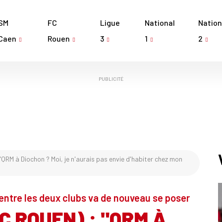
SM
FC
Ligue
National
Nation
Caen
Rouen
3
1
2
PUBLICITÉ
"QRM à Diochon ? Moi, je n'aurais pas envie d'habiter chez mon
 entre les deux clubs va de nouveau se poser
C ROUEN) : "QRM À