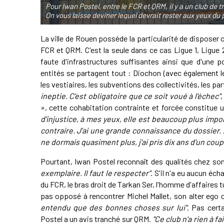
Pour Iwan Postel, entre le FCR et QRM, il y a un club de 
On vous laisse deviner lequel devrait rester aux yeux d
La ville de Rouen possède la particularité de disposer
FCR et QRM. C'est la seule dans ce cas Ligue 1, Ligue
faute d'infrastructures suffisantes ainsi que d'une po
entités se partagent tout : Diochon (avec également l
les vestiaires, les subventions des collectivités, les par
ineptie. C'est obligatoire que ce soit voué à l'échec"
,
», cette cohabitation contrainte et forcée constitue 
d'injustice, à mes yeux, elle est beaucoup plus imp
contraire. J'ai une grande connaissance du dossier. 
ne dormais quasiment plus, j'ai pris dix ans d'un coup, 
Pourtant, Iwan Postel reconnaît des qualités chez so
exemplaire. Il faut le respecter"
. S'il n'a eu aucun éch
du FCR, le bras droit de Tarkan Ser, l'homme d'affaires t
pas opposé à rencontrer Michel Mallet, son alter ego
entendu que des bonnes choses sur lui"
. Pas certa
Postel a un avis tranché sur QRM.
"Ce club n'a rien à f