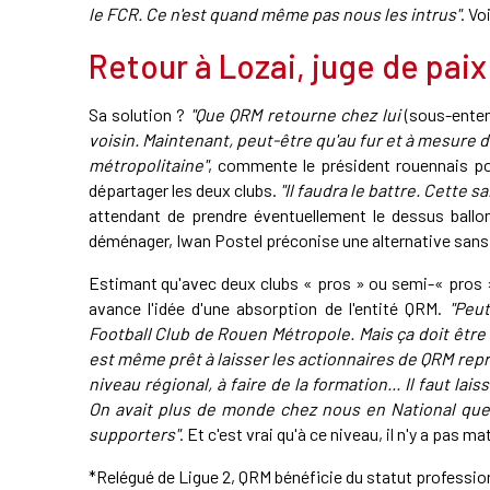
le FCR. Ce n'est quand même pas nous les intrus"
. Vo
Retour à Lozai, juge de paix
Sa solution ?
"Que QRM retourne chez lui
(sous-ente
voisin. Maintenant, peut-être qu'au fur et à mesure 
métropolitaine"
, commente le président rouennais pou
départager les deux clubs.
"Il faudra le battre. Cette sa
attendant de prendre éventuellement le dessus ballo
déménager, Iwan Postel préconise une alternative sans 
Estimant qu'avec deux clubs « pros » ou semi-« pros »* 
avance l'idée d'une absorption de l'entité QRM.
"Peu
Football Club de Rouen Métropole. Mais ça doit être 
est même prêt à laisser les actionnaires de QRM repr
niveau régional, à faire de la formation... Il faut lai
On avait plus de monde chez nous en National que 
supporters"
. Et c'est vrai qu'à ce niveau, il n'y a pas ma
*Relégué de Ligue 2, QRM bénéficie du statut professio