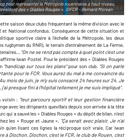
trop pour représenter la Métropole rouennaise à haut niveau.
u président des « Diables Rouges ». ©FCR - Bernard Morvan
 cette saison deux clubs fréquentant la même division avec le
 2 et National confondus. Conséquence de cette situation et
litique sportive claire à l'échelle de la Métropole, les deux
es rugbymen du RNR), le terrain d'entraînement de La Ferme,
tenaires...
"On ne se rend pas compte à quel point c'est une
 affirme Iwan Postel. Pour le président des « Diables Rouges
un
"handicap sur tous les plans"
pour son club.
"Si on parle
ortante pour le FCR. Vous aurez du mal à me convaincre du
Au mois de juin, je m'y suis consacré 24 heures sur 24. Je
j'ai presque fini à l'hôpital tellement je me suis impliqué"
.
n voisin :
"leur parcours sportif et leur gestion financière
ange avec les dirigeants quevillais depuis son arrivée à la tête
urc qui a sauvé les « Diables Rouges » du dépôt de bilan, n'est
 chez les « Rouge et Jaune ».
"Ça serait avec plaisir. Je n'ai
in qu'en lisant ces lignes la réciproque soit vraie. Car Iwan
aire à Diochon. Diochon, c'est le FCR, le club de Rouen, c'est