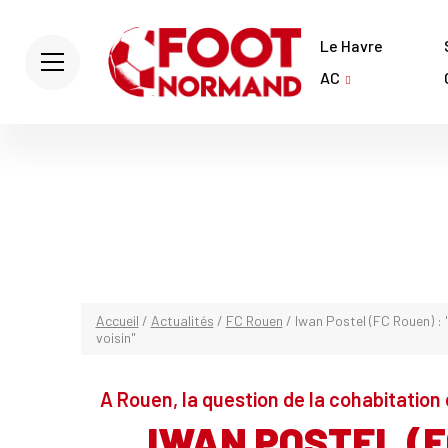
Le Havre
AC
Accueil
/
Actualités
/
FC Rouen
/
Iwan Postel (FC Rouen) : 
voisin"
A Rouen, la question de la cohabitation
IWAN POSTEL (F