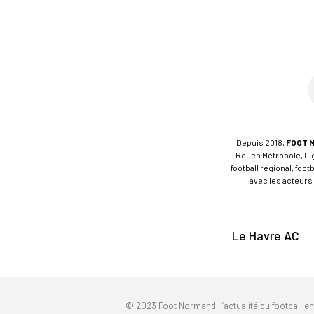
Depuis 2018,
FOOT 
Rouen Métropole, Ligu
football régional, foo
avec les acteurs 
Le Havre AC
© 2023 Foot Normand, l’actualité du football e