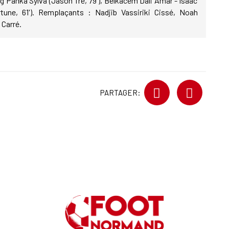
g Panka Sylva (Jason Tré, 79'), Belkacem Dali Amar - Isaac
ne, 61'). Remplaçants : Nadjib Vassiriki Cissé, Noah
Carré.
PARTAGER: