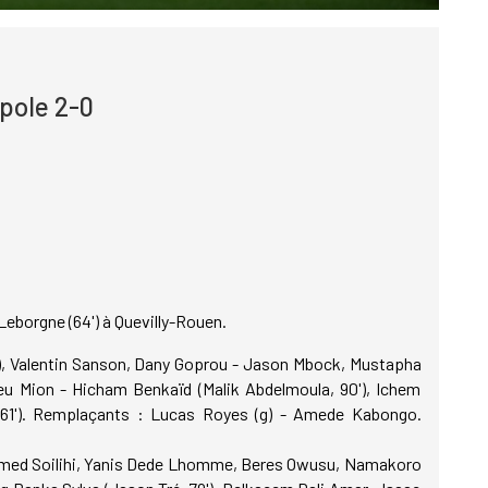
pole 2-0
 Leborgne (64') à Quevilly-Rouen.
p), Valentin Sanson, Dany Goprou - Jason Mbock, Mustapha
eu Mion - Hicham Benkaïd (Malik Abdelmoula, 90'), Ichem
 61'). Remplaçants : Lucas Royes (g) - Amede Kabongo.
Ahmed Soilihi, Yanis Dede Lhomme, Beres Owusu, Namakoro