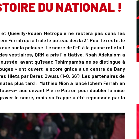
STOIRE DU NATIONAL !
 et Quevilly-Rouen Métropole ne restera pas dans les
Ferrah qui a frôlé le poteau dès la 3'. Pour le reste, le
que sur la pelouse. Le score de 0-0 à la pause reflétait
s vestiaires, QRM a pris l’initiative. Noah Adekalom a
epoussée, avant qu’Isaac Tshimpamba ne se distingue à
 Rouges » ont ouvert le score grâce à un centre de Dany
s filets par Beres Owusu (1-0, 66’). Les partenaires de
nutes plus tard : Mathieu Mion a lancé Ichem Ferrah en
face-à-face devant Pierre Patron pour doubler la mise
aggraver le score, mais sa frappe a été repoussée par la