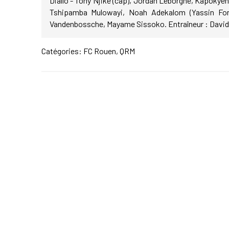
Diallo - Tony Njiké (cap), Jordan Leborgne, Kapokyen
Tshipamba Mulowayi, Noah Adekalom (Yassin Fortu
Vandenbossche, Mayame Sissoko. Entraîneur : David 
Catégories:
FC Rouen
,
QRM