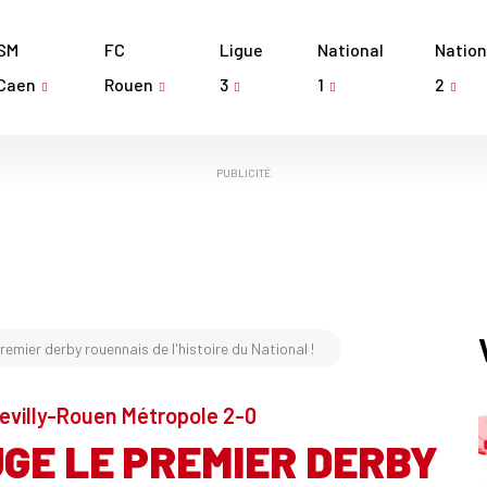
SM
FC
Ligue
National
Nation
Caen
Rouen
3
1
2
PUBLICITÉ
emier derby rouennais de l'histoire du National !
uevilly-Rouen Métropole 2-0
UGE LE PREMIER DERBY