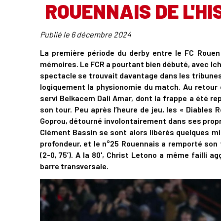
ROUENNAIS DE L'HI
Publié le
6 décembre 2024
La première période du derby entre le FC Rouen
mémoires. Le FCR a pourtant bien débuté, avec Ichem 
spectacle se trouvait davantage dans les tribunes 
logiquement la physionomie du match. Au retour de
servi Belkacem Dali Amar, dont la frappe a été r
son tour. Peu après l’heure de jeu, les « Diables
Goprou, détourné involontairement dans ses propre
Clément Bassin se sont alors libérés quelques mi
profondeur, et le n°25 Rouennais a remporté son 
(2-0, 75’). A la 80', Christ Letono a même failli 
barre transversale.