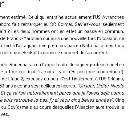
t"
ement estimé. Celui qui entraîne actuellement l'US Avranches
'abord fait remarquer au SR Colmar. Saviez-vous seulement
nkaïd ? Les deux hommes ont en effet un passé en commun.
se le Franco-Marocain qui aura une nouvelle fois l'occasion de
offert à l'attaquant ses premiers pas en National et ses tous
maillot que Benkaïd a connu le sommet de sa carrière.
e néo-Rouennais a eu l'opportunité de signer professionnel en
de retour en Ligue 2, mais il y a très peu joué (une minute).
e Ligue 2, excusez du peu. C'est finalement à l'US Orléans,
e 33 ans a connu ses meilleures heures.
"Un jour, Didier Nicole
. Et ça se fait naturellement parce que je l’avais déjà connu
suis retrouvé là-bas, j’y ai vécu cinq belles années"
. Cinq
du Covid) mais au cours desquelles l'Alsacien aura trouvé le
ives.