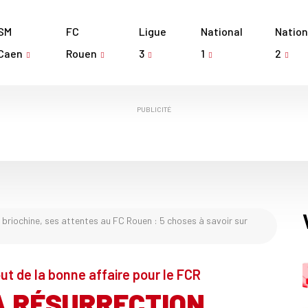
SM
FC
Ligue
National
Nation
Caen
Rouen
3
1
2
PUBLICITÉ
n briochine, ses attentes au FC Rouen : 5 choses à savoir sur
t de la bonne affaire pour le FCR
A RÉSURRECTION