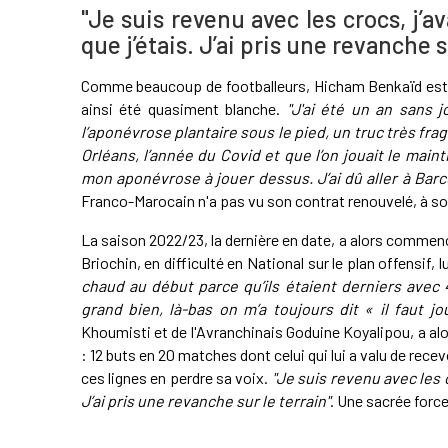
"Je suis revenu avec les crocs, j’a
que j’étais. J’ai pris une revanche s
Comme beaucoup de footballeurs, Hicham Benkaïd est p
ainsi été quasiment blanche.
"J'ai été un an sans j
l’aponévrose plantaire sous le pied, un truc très fra
Orléans, l’année du Covid et que l’on jouait le maintien
mon aponévrose à jouer dessus. J’ai dû aller à Bar
Franco-Marocain n'a pas vu son contrat renouvelé, à s
La saison 2022/23, la dernière en date, a alors commencé
Briochin, en difficulté en National sur le plan offensif, 
chaud au début parce qu’ils étaient derniers avec 
grand bien, là-bas on m’a toujours dit « il faut jo
Khoumisti et de l'Avranchinais Goduine Koyalipou, a alor
: 12 buts en 20 matches dont celui qui lui a valu de recevo
ces lignes en perdre sa voix.
"Je suis revenu avec les c
J’ai pris une revanche sur le terrain"
. Une sacrée forc