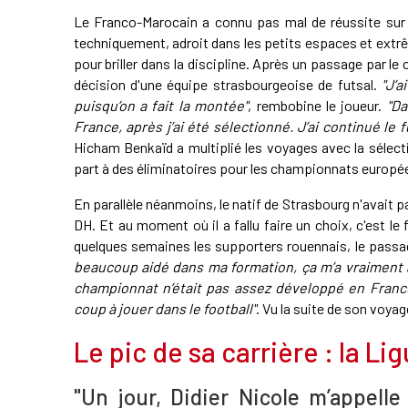
Le Franco-Marocain a connu pas mal de réussite sur he
techniquement, adroit dans les petits espaces et ext
pour briller dans la discipline. Après un passage par le 
décision d'une équipe strasbourgeoise de futsal.
"J’a
puisqu’on a fait la montée"
, rembobine le joueur.
"Da
France, après j’ai été sélectionné. J’ai continué le 
Hicham Benkaïd a multiplié les voyages avec la sélec
part à des éliminatoires pour les championnats europé
En parallèle néanmoins, le natif de Strasbourg n'avait pas
DH. Et au moment où il a fallu faire un choix, c'est le
quelques semaines les supporters rouennais, le passag
beaucoup aidé dans ma formation, ça m’a vraiment 
championnat n’était pas assez développé en France
coup à jouer dans le football"
. Vu la suite de son voyag
Le pic de sa carrière : la Li
"Un jour, Didier Nicole m’appelle