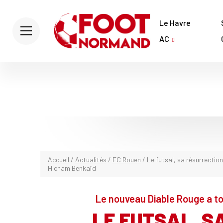
Le Havre
AC
Accueil
/
Actualités
/
FC Rouen
/
Le futsal, sa résurrectio
Hicham Benkaïd
Le nouveau Diable Rouge a tou
LE FUTSAL, S