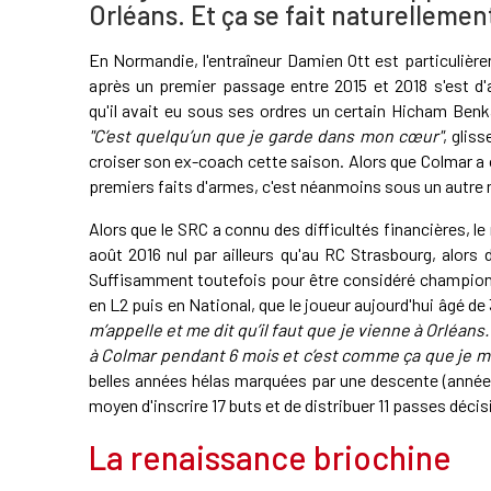
Orléans. Et ça se fait naturellemen
En Normandie, l'entraîneur Damien Ott est particulièr
après un premier passage entre 2015 et 2018 s'est d
qu'il avait eu sous ses ordres un certain Hicham Be
"C’est quelqu’un que je garde dans mon cœur"
, glis
croiser son ex-coach cette saison. Alors que Colmar a 
premiers faits d'armes, c'est néanmoins sous un autre 
Alors que le SRC a connu des difficultés financières, l
août 2016 nul par ailleurs qu'au RC Strasbourg, alors 
Suffisamment toutefois pour être considéré champion d
en L2 puis en National, que le joueur aujourd'hui âgé d
m’appelle et me dit qu’il faut que je vienne à Orléans
à Colmar pendant 6 mois et c’est comme ça que je me 
belles années hélas marquées par une descente (année 
moyen d'inscrire 17 buts et de distribuer 11 passes décis
La renaissance briochine