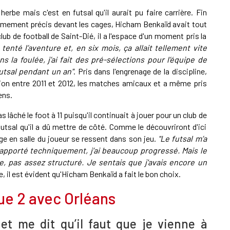
rbe mais c'est en futsal qu'il aurait pu faire carrière. Fin
rêmement précis devant les cages, Hicham Benkaïd avait tout
club de football de Saint-Dié, il a l'espace d'un moment pris la
i tenté l’aventure et, en six mois, ça allait tellement vite
ns la foulée, j’ai fait des pré-sélections pour l’équipe de
futsal pendant un an"
. Pris dans l'engrenage de la discipline,
tion entre 2011 et 2012, les matches amicaux et a même pris
ens.
 lâché le foot à 11 puisqu'il continuait à jouer pour un club de
 futsal qu'il a dû mettre de côté. Comme le découvriront d'ici
e en salle du joueur se ressent dans son jeu.
"Le futsal m’a
apporté techniquement, j’ai beaucoup progressé. Mais le
, pas assez structuré. Je sentais que j'avais encore un
e, il est évident qu'Hicham Benkaïd a fait le bon choix.
gue 2 avec Orléans
 et me dit qu’il faut que je vienne à