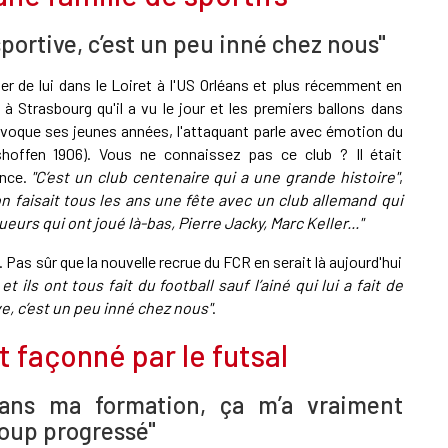
portive, c’est un peu inné chez nous"
er de lui dans le Loiret à l'US Orléans et plus récemment en
 à Strasbourg qu'il a vu le jour et les premiers ballons dans
i évoque ses jeunes années, l'attaquant parle avec émotion du
hoffen 1906). Vous ne connaissez pas ce club ? Il était
ance.
"C’est un club centenaire qui a une grande histoire"
,
 on faisait tous les ans une fête avec un club allemand qui
oueurs qui ont joué là-bas, Pierre Jacky, Marc Keller..."
. Pas sûr que la nouvelle recrue du FCR en serait là aujourd'hui
 et ils ont tous fait du football sauf l’ainé qui lui a fait de
ve, c’est un peu inné chez nous"
.
 façonné par le futsal
ans ma formation, ça m’a vraiment
oup progressé"