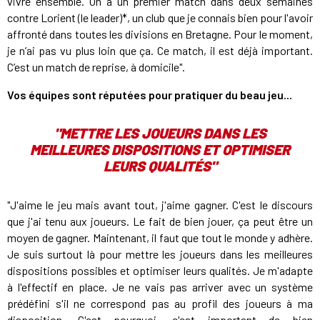
vivre ensemble. On a un premier match dans deux semaines
contre Lorient (le leader)*, un club que je connais bien pour l'avoir
affronté dans toutes les divisions en Bretagne. Pour le moment,
je n’ai pas vu plus loin que ça. Ce match, il est déjà important.
C’est un match de reprise, à domicile".
Vos équipes sont réputées pour pratiquer du beau jeu...
"METTRE LES JOUEURS DANS LES
MEILLEURES DISPOSITIONS ET OPTIMISER
LEURS QUALITÉS"
"J'aime le jeu mais avant tout, j'aime gagner. C'est le discours
que j'ai tenu aux joueurs. Le fait de bien jouer, ça peut être un
moyen de gagner. Maintenant, il faut que tout le monde y adhère.
Je suis surtout là pour mettre les joueurs dans les meilleures
dispositions possibles et optimiser leurs qualités. Je m'adapte
à l'effectif en place. Je ne vais pas arriver avec un système
prédéfini s'il ne correspond pas au profil des joueurs à ma
disposition. C'est pourquoi, c'est important de bien