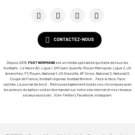
CONTACTEZ-NOUS
Depuis 2018,
FOOT NORMAND
est un média spécialisé qui traite de tous les
footballs : Le Havre AC, Ligue 1, SM Caen, Quevilly-Rouen Métropole, Ligue 2, US
Avranches, FC Rouen, National 1, US Granville, AF Virois, National 2, National 3,
Coupe de France, football régional, football féminin... Face-à-face, Face
cachée, Le journal de bord... Retrouvez également toutes nos chroniques avec
les acteurs du ballon rond en Normandie sur notre site internet et nos réseaux
sociaux associés : X (ex-Twitter), Facebook, Instagram.