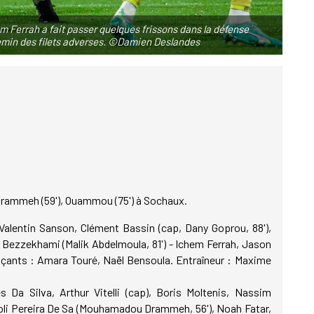
 Ferrah a fait passer quelques frissons dans la défense
hemin des filets adverses. ©Damien Deslandes
; Drammeh (59'), Ouammou (75') à Sochaux.
 Valentin Sanson, Clément Bassin (cap, Dany Goprou, 88'),
Bezzekhami (Malik Abdelmoula, 81') - Ichem Ferrah, Jason
çants : Amara Touré, Naël Bensoula. Entraîneur : Maxime
 Da Silva, Arthur Vitelli (cap), Boris Moltenis, Nassim
i Pereira De Sa (Mouhamadou Drammeh, 56'), Noah Fatar,