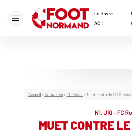
Le Havre
AC
Accueil
/
Actualités
/
FC Rouen
/
Muet contre le FC Sochaux
N1. J10 - FC R
MUET CONTRE LE 