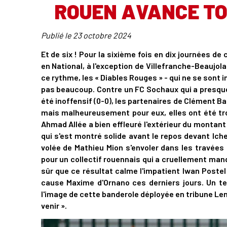
ROUEN AVANCE TO
Publié le
23 octobre 2024
Et de six ! Pour la sixième fois en dix journées de
en National, à l'exception de Villefranche-Beaujola
ce rythme, les « Diables Rouges » - qui ne se sont 
pas beaucoup. Contre un FC Sochaux qui a presque
été inoffensif (0-0), les partenaires de Clément B
mais malheureusement pour eux, elles ont été trop 
Ahmad Allée a bien effleuré l'extérieur du montant
qui s'est montré solide avant le repos devant Iche
volée de Mathieu Mion s'envoler dans les travées 
pour un collectif rouennais qui a cruellement man
sûr que ce résultat calme l'impatient Iwan Postel
cause Maxime d'Ornano ces derniers jours. Un tec
l'image de cette banderole déployée en tribune Len
venir ».