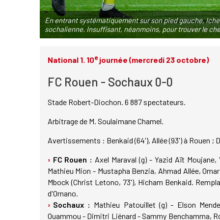
En entrant systématiquement sur son pied gauche, Ichem
sochalienne. Insuffisant, néanmoins, pour trouver le c
e
National 1. 10
journée (mercredi 23 octobre)
FC Rouen - Sochaux 0-0
Stade Robert-Diochon. 6 887 spectateurs.
Arbitrage de M. Soulaimane Chamel.
Avertissements : Benkaid (64'), Allée (93') à Rouen 
FC Rouen :
Axel Maraval (g) - Yazid Aït Moujane,
Mathieu Mion - Mustapha Benzia, Ahmad Allée, Omar 
Mbock (Christ Letono, 73'), Hicham Benkaid. Rempla
d'Ornano.
Sochaux :
Mathieu Patouillet (g) - Elson Mendes
Ouammou - Dimitri Liénard - Sammy Benchamma, Rol