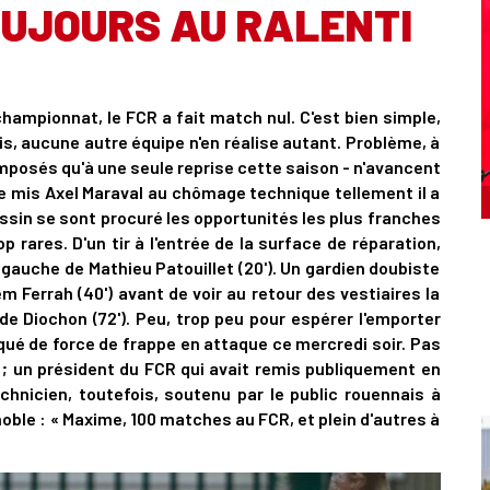
UJOURS AU RALENTI
 championnat, le FCR a fait match nul. C'est bien simple,
is, aucune autre équipe n'en réalise autant. Problème, à
imposés qu'à une seule reprise cette saison - n'avancent
 mis Axel Maraval au chômage technique tellement il a
assin se sont procuré les opportunités les plus franches
rares. D'un tir à l'entrée de la surface de réparation,
 gauche de Mathieu Patouillet (20'). Un gardien doubiste
m Ferrah (40') avant de voir au retour des vestiaires la
de Diochon (72'). Peu, trop peu pour espérer l'emporter
qué de force de frappe en attaque ce mercredi soir. Pas
 ; un président du FCR qui avait remis publiquement en
hnicien, toutefois, soutenu par le public rouennais à
oble : « Maxime, 100 matches au FCR, et plein d'autres à