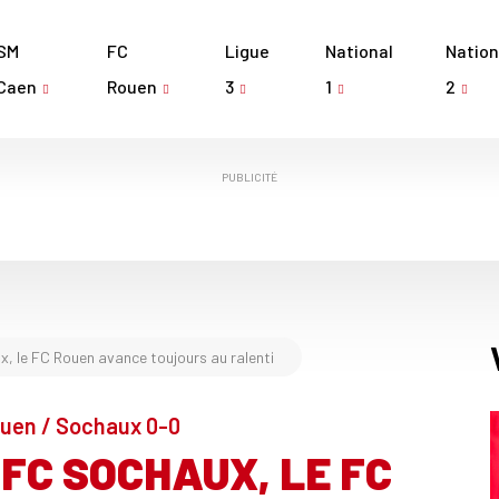
SM
FC
Ligue
National
Nation
Caen
Rouen
3
1
2
PUBLICITÉ
, le FC Rouen avance toujours au ralenti
ouen / Sochaux 0-0
FC SOCHAUX, LE FC