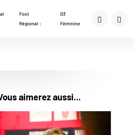
al
Foot
D3
Régional
Féminine
Vous aimerez aussi...