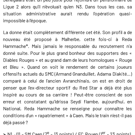
Ligue 2 alors qu’il n’évoluait qu’en N3. Dans tous les cas, sa
situation administrative aurait rendu l’opération quasi-
impossible à l’époque.
La donne était complètement différente cet été. Son profil a de
nouveau été proposé à Malherbe, cette fois-ci à Reda
Hammache*. Mais jamais le responsable du recrutement n’a
donné suite. Pour le plus grand bonheur des supporters des «
Diables Rouges » et au grand dam de leurs homologues « Rouge
et Bleu ». Quand on voit le rendement de certains joueurs
offensifs actuels du SMC (Armand Gnanduillet, Adama Diakité…)
comparé à celui de l’ancien Avranchinais, on est en droit de
penser que l’ex-directeur sportif du Red Star a déjà été plus
inspiré au cours de sa carrière ! Peut-être conscient de son
erreur et constatant qu’Idrissa Seydi flambe, aujourd’hui, en
National, Reda Hammache se renseigne pour connaître les
conditions d’un « rapatriement » à Caen. Mais le train n’est-il pas
déjà passé ?
e
er
>
N1. J11 - SM Caen (7
- 13 points) / FC Rouen (1
- 23 points),