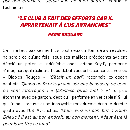
par son efficacité. J’étais loin de m’en douter"
, confie le
technicien.
"
LE CLUB A FAIT DES EFFORTS CAR IL
APPARTENAIT À L'US AVRANCHES
"
RÉGIS BROUARD
Car il ne faut pas se mentir, si tout ceux qui l’ont déjà vu évoluer,
ne serait-ce qu’une fois, sous ses maillots précédents avaient
décelé un potentiel indéniable chez Idrissa Seydi, personne
n’imaginait qu’il réaliserait des débuts aussi fracassants avec les
« Diables Rouges ».
"C’était un pari"
, reconnaît l’ex-coach
bastiais.
"Quand on l’a pris, je suis sûr que beaucoup de gens
se sont interrogés : « Qu’est-ce qu’ils font ? »"
Le plus
étonnant avec ce garçon, c’est qu’il performe en véritable n°9, lui
qui faisait preuve d’une incroyable maladresse dans le dernier
geste avec l’US Avranches.
"Vous avez vu son but à Saint-
Brieuc ? Il est au bon endroit, au bon moment. Il faut être là
pour la mettre au fond"
.