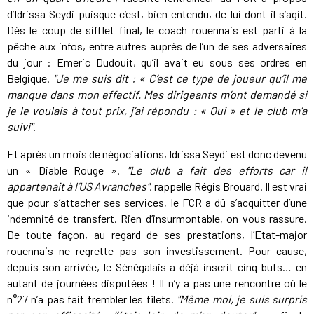
d’Idrissa Seydi puisque c’est, bien entendu, de lui dont il s’agit.
Dès le coup de sifflet final, le coach rouennais est parti à la
pêche aux infos, entre autres auprès de l’un de ses adversaires
du jour : Emeric Dudouit, qu’il avait eu sous ses ordres en
Belgique.
"Je me suis dit : « C’est ce type de joueur qu’il me
manque dans mon effectif. Mes dirigeants m’ont demandé si
je le voulais à tout prix, j’ai répondu : « Oui » et le club m’a
suivi"
.
Et après un mois de négociations, Idrissa Seydi est donc devenu
un « Diable Rouge ».
"Le club a fait des efforts car il
appartenait à l’US Avranches"
, rappelle Régis Brouard. Il est vrai
que pour s’attacher ses services, le FCR a dû s’acquitter d’une
indemnité de transfert. Rien d’insurmontable, on vous rassure.
De toute façon, au regard de ses prestations, l’Etat-major
rouennais ne regrette pas son investissement. Pour cause,
depuis son arrivée, le Sénégalais a déjà inscrit cinq buts… en
autant de journées disputées ! Il n’y a pas une rencontre où le
n°27 n’a pas fait trembler les filets.
"Même moi, je suis surpris