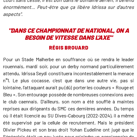
énormément… Peut-être que ça libère Idrissa sur d’autres
aspects"
.
"DANS CE CHAMPIONNAT DE NATIONAL, ON A
BESOIN DE VITESSE DANS L'AXE"
RÉGIS BROUARD
Pour un Stade Malherbe en souffrance où se rendra le leader
rouennais, mardi soir, pour un derby normand particulièrement
attendu, Idrissa Seydi constituera incontestablement la menace
n°1. Le plus cocasse, c’est que dans une autre vie, pas si
lointaine, l’attaquant aurait pu (dû) porter les couleurs « Rouge et
Bleu ». Son entourage possède de nombreuses connexions avec
le club caennais. D’ailleurs, son nom a été soufflé à maintes
reprises aux dirigeants du SMC ces dernières années. Du temps
où il était licencié au SU Dives-Cabourg (2022-2024), il a même
été supervisé par la cellule de recrutement. Mais le président
Olivier Pickeu et son bras droit Yohan Eudeline ont jugé que le
Sénégalais était un peu juste pour rejoindre un pensionnaire de