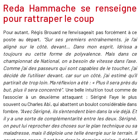
Reda Hammache se renseigne
pour rattraper le coup
Pour autant, Régis Brouard ne l’envisageait pas forcément à ce
poste au départ.
"Sur ses premiers entraînements, je l’ai
aligné sur le côté, devant… Dans mon esprit, Idrissa a
toujours eu cette forme de polyvalence. Mais dans ce
championnat de National, on a besoin de vitesse dans l’axe.
Comme j’ai des passeurs qui sont capables de le toucher, j’ai
décidé de l’utiliser devant, car sur un côté, j’ai estimé qu’il
partirait de trop loin. Ma réflexion a été : « Plus il sera près du
but, plus il sera concentré"
. Une belle intuition tout comme de
l’associer à un deuxième attaquant : Sérigné Faye le plus
souvent ou Charles Abi, qui abattent un boulot considérable dans
l’ombre.
"Avec Sérigné, ils s’entendent bien dans la vie déjà. Et
il y a une sorte de complémentarité entre les deux. Sérigné,
on peut lui reprocher des choses sur le plan technique ou sa
maladresse, mais il déploie une telle énergie sur le terrain. Il
court sans cesse, il est bon dans le domaine aérien, il défend