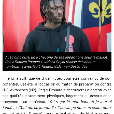
Avec cinq buts, un à chacune de ses apparitions sous le maillot
des « Diables Rouges », Idrissa Seydi réalise des débuts
tonitruants avec le FC Rouen. ©Damien Deslandes
Il ne lui a suffi que de dix minutes pour être convaincu de son
potentiel. Cet été, à l’occasion du match de préparation contre
l’US Avranches (N2), Régis Brouard a découvert un garçon avec
des qualités, notamment physiques, largement au-dessus de la
moyenne pour ce niveau.
"J’ai regardé mon banc et je leur ai
lancé : « C’est qui ce joueur ? » Il aurait pu nous en coller deux
en un quart d’heure"
, raconte l’entraîneur du FCR à propos