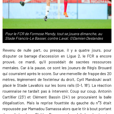
Pour le FCR de Formose Mendy, tout se jouera dimanche, au
Stade Francis-Le Basser, contre Laval. ©Damien Deslandes
Revenu de nulle part, ou presque, il y a quatre jours, pour
disputer ce barrage d'accession en Ligue 2, le FCR a encore
prouvé, ce mardi, qu'il possédait de sacrées ressources
mentales. Car à la pause, ce sont les joueurs de Régis Brouard
qui courraient après le score. Sur une merveille de frappe des 20
mètres, légèrement de l'extérieur du droit, Cyril Mandouki avait
placé le Stade Lavallois sur les bons rails (0-1, 18'). La réaction
rouennaise ne tardait pas à intervenir. Coup sur coup, Antonin
Cartillier (23') et Clément Bassin (24') se procuraient la balle
d'égalisation. Mais la reprise fouettée du gauche du n°3 était
repoussée par Mamadou Samassa alors que le tir à bout portant