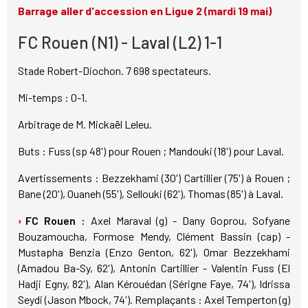
Barrage aller d'accession en Ligue 2 (mardi 19 mai)
FC Rouen (N1) - Laval (L2) 1-1
Stade Robert-Diochon. 7 698 spectateurs.
Mi-temps : 0-1.
Arbitrage de M. Mickaël Leleu.
Buts : Fuss (sp 48') pour Rouen ; Mandouki (18') pour Laval.
Avertissements : Bezzekhami (30') Cartillier (75') à Rouen ;
Bane (20'), Ouaneh (55'), Sellouki (62'), Thomas (85') à Laval.
FC Rouen :
Axel Maraval (g) - Dany Goprou, Sofyane
Bouzamoucha, Formose Mendy, Clément Bassin (cap) -
Mustapha Benzia (Enzo Genton, 62'), Omar Bezzekhami
(Amadou Ba-Sy, 62'), Antonin Cartillier - Valentin Fuss (El
Hadji Egny, 82'), Alan Kérouédan (Sérigne Faye, 74'), Idrissa
Seydi (Jason Mbock, 74'). Remplaçants : Axel Temperton (g)