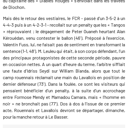
du capitaine des « Diables Rouges » s'envolait dans les travées
de Diochon.
Mais dès le retour des vestiaires, le FCR - passé d'un 3-5-2 à un
4-4-3 puis à un 4-2-3-1 - recollait sur un penalty que les « Tangos
» réprouvaient ; le dégagement de Peter Ouaneh heurtant Alan
Kérouédan, venu contester le ballon (46'). Préposé à l'exercice,
Valentin Fuss, lui, ne faisait pas de sentiment en transformant la
sentence (1-1, 48'). M. Leuleu qui était, à son corps défendant, l'un
des principaux protagonistes de cette seconde période, pauvre
en occasion nettes. A un quart d'heure du terme, l'arbitre sifflait
une faute d'Idriss Seydi sur William Bianda, alors que tout le
camp rouennais réclamait une main du Lavallois en position de
dernier défenseur (73'). Dans la foulée, ce sont les visiteurs qui
pensaient bénéficier d'un penalty, à la suite d'un accrochage
entre Formose Mendy et Mamadou Camara, mais « l'homme en
noir » ne bronchait pas (77'). Dos à dos à l'issue de ce premier
acte, Rouennais et Lavallois devront se départager, dimanche,
pour la manche retour à Le Basser.