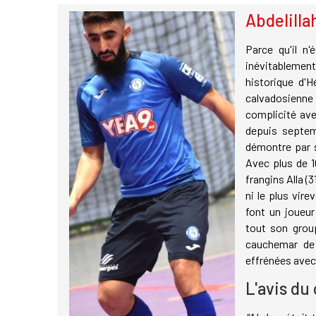
Abdelillah
Parce qu'il n'
inévitablement
historique d'H
calvadosienne 
complicité ave
depuis septemb
démontre par s
Avec plus de 1
frangins Alla (3
ni le plus vire
font un joueur 
tout son group
cauchemar de 
effrénées avec
L'avis du