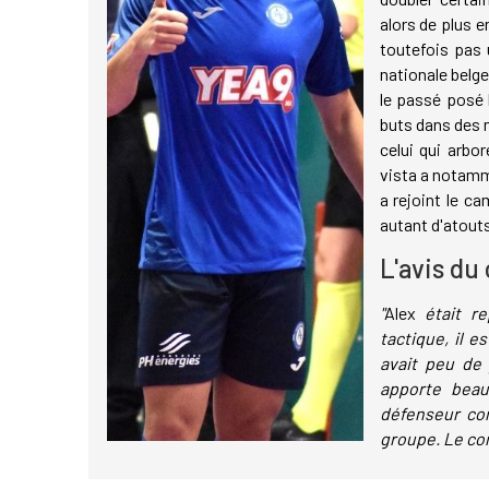
alors de plus e
toutefois pas 
nationale belge
le passé posé 
buts dans des 
celui qui arbo
vista a notamm
a rejoint le c
autant d'atouts
L'avis du
"
Alex
était re
tactique, il e
avait peu de 
apporte beau
défenseur com
groupe. Le com