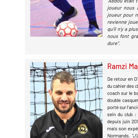
"Abdou était t
joueur nous a
joueur pour no
revienne joue
qu'il n'y a pl
nous font gran
dure".
Ramzi Maj
De retour en D1
du cahier des c
coach sur le ba
double casquet
porté sur l'anc
sein du club :
depuis juin 20
mais son expér
Normands.
"J