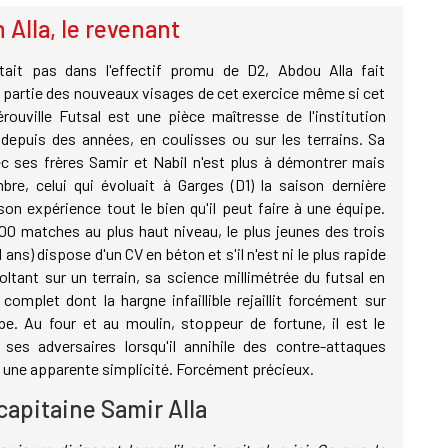
 Alla, le revenant
était pas dans l'effectif promu de D2, Abdou Alla fait
 partie des nouveaux visages de cet exercice même si cet
érouville Futsal est une pièce maîtresse de l'institution
depuis des années, en coulisses ou sur les terrains. Sa
c ses frères Samir et Nabil n'est plus à démontrer mais
re, celui qui évoluait à Garges (D1) la saison dernière
on expérience tout le bien qu'il peut faire à une équipe.
00 matches au plus haut niveau, le plus jeunes des trois
1 ans) dispose d'un CV en béton et s'il n'est ni le plus rapide
voltant sur un terrain, sa science millimétrée du futsal en
complet dont la hargne infaillible rejaillit forcément sur
e. Au four et au moulin, stoppeur de fortune, il est le
ses adversaires lorsqu'il annihile des contre-attaques
 une apparente simplicité. Forcément précieux.
 capitaine Samir Alla