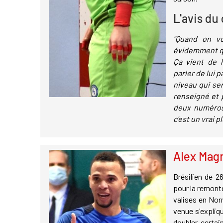
L'avis du
"
Quand on voi
évidemment qu
Ça vient de l
parler de lui p
niveau qui se
renseigné et p
deux numéros
c'est un vrai pl
Alex Magn
Brésilien de 2
pour la remonté
valises en Norm
venue s'expliqu
doubler certai