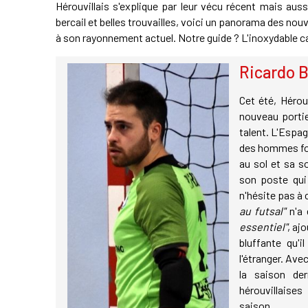
Hérouvillais s'explique par leur vécu récent mais auss
bercail et belles trouvailles, voici un panorama des no
à son rayonnement actuel. Notre guide ? L'inoxydable cap
Ricardo B
Cet été, Hérou
nouveau portie
talent. L'Espa
des hommes fort
au sol et sa s
son poste qui
n'hésite pas à
au futsal"
n'a 
essentiel"
, aj
bluffante qu'
l'étranger. Ave
la saison der
hérouvillaises
saison.