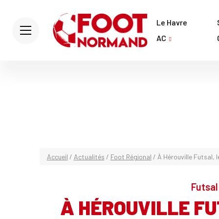
Le Havre
AC
Accueil
/
Actualités
/
Foot Régional
/
À Hérouville Futsal, l
Futsal 
À HÉROUVILLE FU