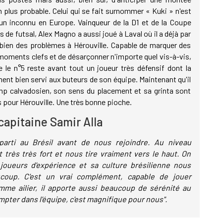
n plus probable. Celui qui se fait surnommer « Kuki » n'est
un inconnu en Europe. Vainqueur de la D1 et de la Coupe
s de futsal, Alex Magno a aussi joué à Laval où il a déjà par
bien des problèmes à Hérouville. Capable de marquer des
moments clefs et de désarçonner n'importe quel vis-à-vis,
re le n°5 reste avant tout un joueur très défensif dont la
ent bien servi aux buteurs de son équipe. Maintenant qu'il
amp calvadosien, son sens du placement et sa grinta sont
 pour Hérouville. Une très bonne pioche.
 capitaine Samir Alla
parti au Brésil avant de nous rejoindre. Au niveau
st très très fort et nous tire vraiment vers le haut. On
joueurs d'expérience et sa culture brésilienne nous
coup. C'est un vrai complément, capable de jouer
me ailier, il apporte aussi beaucoup de sérénité au
pter dans l'équipe, c'est magnifique pour nous".