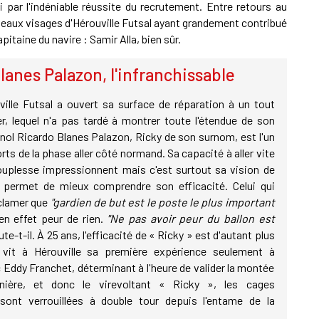
i par l'indéniable réussite du recrutement. Entre retours au
uveaux visages d'Hérouville Futsal ayant grandement contribué
itaine du navire : Samir Alla, bien sûr.
lanes Palazon, l'infranchissable
ville Futsal a ouvert sa surface de réparation à un tout
r, lequel n'a pas tardé à montrer toute l'étendue de son
gnol Ricardo Blanes Palazon, Ricky de son surnom, est l'un
s de la phase aller côté normand. Sa capacité à aller vite
ouplesse impressionnent mais c'est surtout sa vision de
 permet de mieux comprendre son efficacité. Celui qui
 clamer que
"gardien de but est le poste le plus important
en effet peur de rien.
"Ne pas avoir peur du ballon est
oute-t-il. À 25 ans, l'efficacité de « Ricky » est d'autant plus
il vit à Hérouville sa première expérience seulement à
c Eddy Franchet, déterminant à l'heure de valider la montée
nière, et donc le virevoltant « Ricky », les cages
 sont verrouillées à double tour depuis l'entame de la