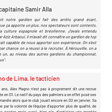
 capitaine Samir Alla
t notre gardien qui fait des arrêts grand écart,
e ça apporte un plus, nos spectateurs sont contents.
a culture espagnole et brésilienne. J'avais entendu
ar Aziz Arbaoui, il m'avait dit connaître un gardien de top
rait capable de nous apporter son expérience. On s'est
ar chance on a réussi à le recruter. À Hérouville, on a
 un, au niveau des autres gardiens du championnat,
us".
o de Lima, le tacticien
6 ans, Alex Magno n'est pas à proprement dit une recrue
e en D1. Le natif du pays des palmiers a en effet posé ses
andie alors que le club jouait encore en D2 en janvier. Sa
e par la volonté de l'équipe d'apporter plus de qualité, de
ns postes mais aussi, bien sûr, d'anticiper une montée