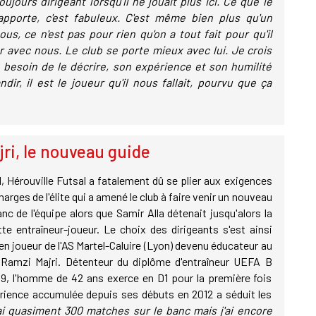
oujours dirigeant lorsqu'il ne jouait plus ici. Ce que le
pporte, c'est fabuleux. C'est même bien plus qu'un
us, ce n'est pas pour rien qu'on a tout fait pour qu'il
r avec nous. Le club se porte mieux avec lui. Je crois
us besoin de le décrire, son expérience et son humilité
dir, il est le joueur qu'il nous fallait, pourvu que ça
ri, le nouveau guide
, Hérouville Futsal a fatalement dû se plier aux exigences
harges de l'élite qui a amené le club à faire venir un nouveau
nc de l'équipe alors que Samir Alla détenait jusqu'alors la
te entraîneur-joueur. Le choix des dirigeants s'est ainsi
ien joueur de l'AS Martel-Caluire (Lyon) devenu éducateur au
 Ramzi Majri. Détenteur du diplôme d'entraîneur UEFA B
19, l'homme de 42 ans exerce en D1 pour la première fois
ience accumulée depuis ses débuts en 2012 a séduit les
'ai quasiment 300 matches sur le banc mais j'ai encore