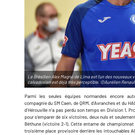
Le Brésilien Alex Magno de Lima est l'un des nouveaux vi
calvadosien est déjà très perceptible. ©Aurélien Renaul
Parmi les seules équipes normandes encore auto
compagnie du SM Caen, de QRM, d'Avranches et du HAC, 
d'Hérouville n'a pas perdu son temps en Division 1. Pr
pour s'emparer de six victoires, deux nuls et seulemen
Béthune (victoire 2-1). Cette entame de championnat 
troisième place provisoire derrière les intouchables