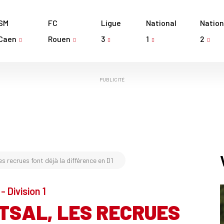
SM
FC
Ligue
National
Nation
Caen
Rouen
3
1
2
PUBLICITÉ
es recrues font déjà la différence en D1
- Division 1
TSAL, LES RECRUES