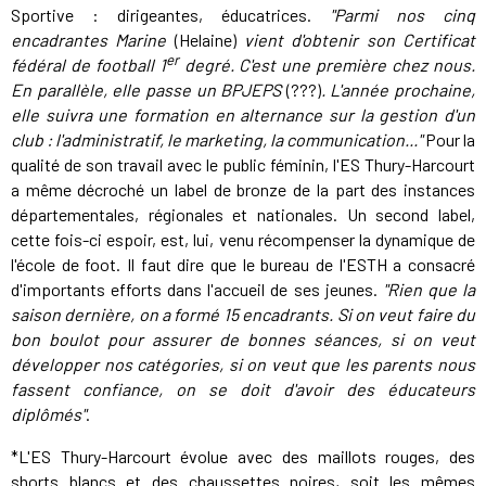
Sportive : dirigeantes, éducatrices.
"Parmi nos cinq
encadrantes Marine
(Helaine)
vient d'obtenir son Certificat
er
fédéral de football 1
degré. C'est une première chez nous.
En parallèle, elle passe un BPJEPS
(???)
. L'année prochaine,
elle suivra une formation en alternance sur la gestion d'un
club : l'administratif, le marketing, la communication..."
Pour la
qualité de son travail avec le public féminin, l'ES Thury-Harcourt
a même décroché un label de bronze de la part des instances
départementales, régionales et nationales. Un second label,
cette fois-ci espoir, est, lui, venu récompenser la dynamique de
l'école de foot. Il faut dire que le bureau de l'ESTH a consacré
d'importants efforts dans l'accueil de ses jeunes.
"Rien que la
saison dernière, on a formé 15 encadrants. Si on veut faire du
bon boulot pour assurer de bonnes séances, si on veut
développer nos catégories, si on veut que les parents nous
fassent confiance, on se doit d'avoir des éducateurs
diplômés"
.
*L'ES Thury-Harcourt évolue avec des maillots rouges, des
shorts blancs et des chaussettes noires, soit les mêmes