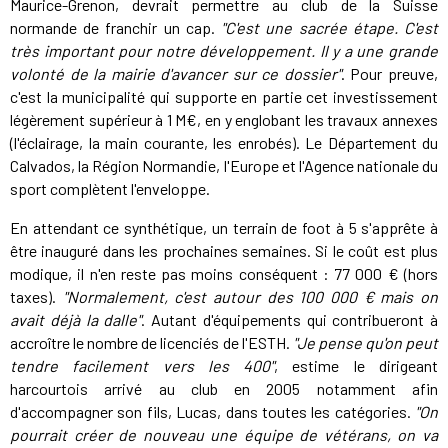
Maurice-Grenon, devrait permettre au club de la Suisse
normande de franchir un cap.
"C'est une sacrée étape. C'est
très important pour notre développement. Il y a une grande
volonté de la mairie d'avancer sur ce dossier"
. Pour preuve,
c'est la municipalité qui supporte en partie cet investissement
légèrement supérieur à 1 M€, en y englobant les travaux annexes
(l'éclairage, la main courante, les enrobés). Le Département du
Calvados, la Région Normandie, l'Europe et l'Agence nationale du
sport complètent l'enveloppe.
En attendant ce synthétique, un terrain de foot à 5 s'apprête à
être inauguré dans les prochaines semaines. Si le coût est plus
modique, il n'en reste pas moins conséquent : 77 000 € (hors
taxes).
"Normalement, c'est autour des 100 000 € mais on
avait déjà la dalle"
. Autant d'équipements qui contribueront à
accroître le nombre de licenciés de l'ESTH.
"Je pense qu'on peut
tendre facilement vers les 400"
, estime le dirigeant
harcourtois arrivé au club en 2005 notamment afin
d'accompagner son fils, Lucas, dans toutes les catégories.
"On
pourrait créer de nouveau une équipe de vétérans, on va