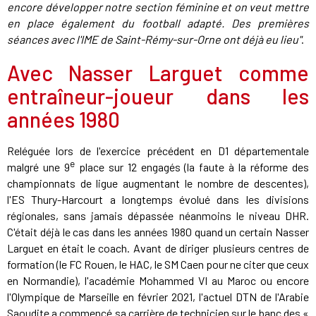
encore développer notre section féminine et on veut mettre
en place également du football adapté. Des premières
séances avec l'IME de Saint-Rémy-sur-Orne ont déjà eu lieu"
.
Avec Nasser Larguet comme
entraîneur-joueur dans les
années 1980
Reléguée lors de l'exercice précédent en D1 départementale
e
malgré une 9
place sur 12 engagés (la faute à la réforme des
championnats de ligue augmentant le nombre de descentes),
l'ES Thury-Harcourt a longtemps évolué dans les divisions
régionales, sans jamais dépassée néanmoins le niveau DHR.
C'était déjà le cas dans les années 1980 quand un certain Nasser
Larguet en était le coach. Avant de diriger plusieurs centres de
formation (le FC Rouen, le HAC, le SM Caen pour ne citer que ceux
en Normandie), l'académie Mohammed VI au Maroc ou encore
l'Olympique de Marseille en février 2021, l'actuel DTN de l'Arabie
Saoudite a commencé sa carrière de technicien sur le banc des «