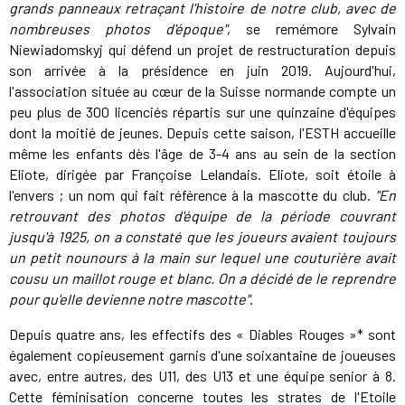
grands panneaux retraçant l'histoire de notre club, avec de
nombreuses photos d'époque"
, se remémore Sylvain
Niewiadomskyj qui défend un projet de restructuration depuis
son arrivée à la présidence en juin 2019. Aujourd'hui,
l'association située au cœur de la Suisse normande compte un
peu plus de 300 licenciés répartis sur une quinzaine d'équipes
dont la moitié de jeunes. Depuis cette saison, l'ESTH accueille
même les enfants dès l'âge de 3-4 ans au sein de la section
Eliote, dirigée par Françoise Lelandais. Eliote, soit étoile à
l'envers ; un nom qui fait référence à la mascotte du club.
"En
retrouvant des photos d'équipe de la période couvrant
jusqu'à 1925, on a constaté que les joueurs avaient toujours
un petit nounours à la main sur lequel une couturière avait
cousu un maillot rouge et blanc. On a décidé de le reprendre
pour qu'elle devienne notre mascotte"
.
Depuis quatre ans, les effectifs des « Diables Rouges »* sont
également copieusement garnis d'une soixantaine de joueuses
avec, entre autres, des U11, des U13 et une équipe senior à 8.
Cette féminisation concerne toutes les strates de l'Etoile