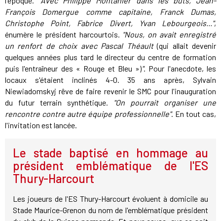
l'époque.
"Avec Philippe Montanier dans les buts, Jean-
François Domergue comme capitaine, Franck Dumas,
Christophe Point, Fabrice Divert, Yvan Lebourgeois..."
,
énumère le président harcourtois.
"Nous, on avait enregistré
un renfort de choix avec Pascal Théault
(qui allait devenir
quelques années plus tard le directeur du centre de formation
puis l'entraîneur des « Rouge et Bleu »)
"
. Pour l'anecdote, les
locaux s'étaient inclinés 4-0. 35 ans après, Sylvain
Niewiadomskyj rêve de faire revenir le SMC pour l'inauguration
du futur terrain synthétique.
"On pourrait organiser une
rencontre contre autre équipe professionnelle"
. En tout cas,
l'invitation est lancée.
Le stade baptisé en hommage au
président emblématique de l'ES
Thury-Harcourt
Les joueurs de l'ES Thury-Harcourt évoluent à domicile au
Stade Maurice-Grenon du nom de l'emblématique président