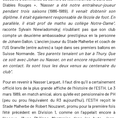
Diables Rouges ».
"Nasser a été notre entraîneur-joueur
pendant trois saisons
(1986-1989)
. Il venait d'obtenir son
diplôme. Il était également responsable de l'école de foot. En
parallèle, il était prof de maths au collège Notre-Dame"
,
raconte Sylvain Niewiadomskyj n'oubliant pas que son club
compte un deuxième ambassadeur prestigieux en la personne
de Johann Gallon. L'ancien joueur du Stade Malherbe et coach de
l'US Granville (entre autres) a tapé dans ses premiers ballons en
Suisse Normande.
"Ses parents tenaient un bar à Thury. Que
ce soit avec Johan ou Nasser, on est encore régulièrement
en contact. Ils sont tous les deux venus au centenaire du
club"
.
Pour en revenir à Nasser Larguet, il faut dire qu'il a certainement
officié lors de la plus grande affiche de l'histoire de l'ESTH. Le 3
mars 1989, en match amical, alors qu'elle est pensionnaire de PH
(peu ou prou l'équivalent du R3 aujourd'hui), l'ESTH reçoit le
Stade Malherbe de Robert Nouzaret, promu pour la première fois
l'été précédent en Division 1, comme on l'appelait encore à