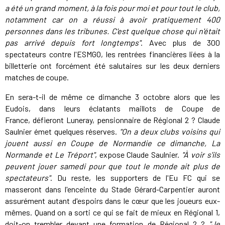
a été un grand moment, à la fois pour moi et pour tout le club,
notamment car on a réussi à avoir pratiquement 400
personnes dans les tribunes. C'est quelque chose qui n'était
pas arrivé depuis fort longtemps"
. Avec plus de 300
spectateurs contre l'ESMGO, les rentrées financières liées à la
billetterie ont forcément été salutaires sur les deux derniers
matches de coupe.
En sera-t-il de même ce dimanche 3 octobre alors que les
Eudois, dans leurs éclatants maillots de Coupe de
France, défieront Luneray, pensionnaire de Régional 2 ? Claude
Saulnier émet quelques réserves.
"On a deux clubs voisins qui
jouent aussi en Coupe de Normandie ce dimanche, La
Normande et Le Tréport"
, expose Claude Saulnier.
"À voir s'ils
peuvent jouer samedi pour que tout le monde ait plus de
spectateurs"
. Du reste, les supporters de l'Eu FC qui se
masseront dans l'enceinte du Stade Gérard-Carpentier auront
assurément autant d'espoirs dans le cœur que les joueurs eux-
mêmes. Quand on a sorti ce qui se fait de mieux en Régional 1,
doit-on trembler devant une formation de Régional 2 ?
"Je