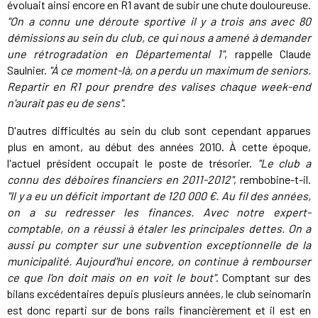
évoluait ainsi encore en R1 avant de subir une chute douloureuse.
"On a connu une déroute sportive il y a trois ans avec 80
démissions au sein du club, ce qui nous a amené à demander
une rétrogradation en Départemental 1"
, rappelle Claude
Saulnier.
"À ce moment-là, on a perdu un maximum de seniors.
Repartir en R1 pour prendre des valises chaque week-end
n'aurait pas eu de sens"
.
D'autres difficultés au sein du club sont cependant apparues
plus en amont, au début des années 2010. À cette époque,
l'actuel président occupait le poste de trésorier.
"Le club a
connu des déboires financiers en 2011-2012"
, rembobine-t-il.
"Il y a eu un déficit important de 120 000 €. Au fil des années,
on a su redresser les finances. Avec notre expert-
comptable, on a réussi à étaler les principales dettes. On a
aussi pu compter sur une subvention exceptionnelle de la
municipalité. Aujourd'hui encore, on continue à rembourser
ce que l'on doit mais on en voit le bout"
. Comptant sur des
bilans excédentaires depuis plusieurs années, le club seinomarin
est donc reparti sur de bons rails financièrement et il est en