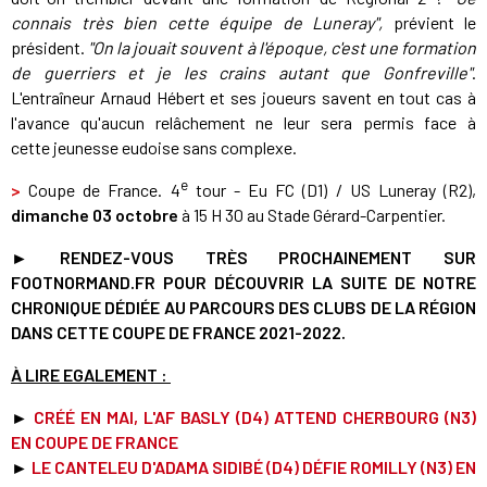
connais très bien cette équipe de Luneray",
prévient le
président.
"On la jouait souvent à l'époque, c'est une formation
de guerriers et je les crains autant que Gonfreville"
.
L'entraîneur Arnaud Hébert et ses joueurs savent en tout cas à
l'avance qu'aucun relâchement ne leur sera permis face à
cette jeunesse eudoise sans complexe.
e
>
Coupe de France. 4
tour - Eu FC (D1) / US Luneray (R2),
dimanche 03 octobre
à 15 H 30 au Stade Gérard-Carpentier.
►
RENDEZ-VOUS TRÈS PROCHAINEMENT SUR
FOOTNORMAND.FR POUR DÉCOUVRIR LA SUITE DE NOTRE
CHRONIQUE DÉDIÉE AU PARCOURS DES CLUBS DE LA RÉGION
DANS CETTE COUPE DE FRANCE 2021-2022.
À LIRE EGALEMENT :
►
CRÉÉ EN MAI, L'AF BASLY (D4) ATTEND CHERBOURG (N3)
EN COUPE DE FRANCE
►
LE CANTELEU D'ADAMA SIDIBÉ (D4) DÉFIE ROMILLY (N3) EN