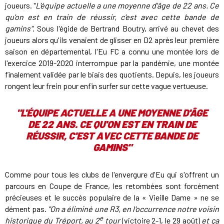
joueurs. "
L'équipe actuelle a une moyenne d'âge de 22 ans. Ce
qu'on est en train de réussir, c'est avec cette bande de
gamins"
. Sous l'égide de Bertrand Boutry, arrivé au chevet des
joueurs alors qu'ils venaient de glisser en D2 après leur première
saison en départemental, l'Eu FC a connu une montée lors de
l'exercice 2019-2020 interrompue par la pandémie, une montée
finalement validée par le biais des quotients. Depuis, les joueurs
rongent leur frein pour enfin surfer sur cette vague vertueuse.
"L'ÉQUIPE ACTUELLE A UNE MOYENNE D'ÂGE
DE 22 ANS. CE QU'ON EST EN TRAIN DE
RÉUSSIR, C'EST AVEC CETTE BANDE DE
GAMINS"
Comme pour tous les clubs de l'envergure d'Eu qui s'offrent un
parcours en Coupe de France, les retombées sont forcément
précieuses et le succès populaire de la
« Vieille Dame » ne se
dément pas.
"On a éliminé une R3, en l'occurrence notre voisin
e
historique du Tréport, au 2
tour
(victoire 2-1, le 29 août)
et ça