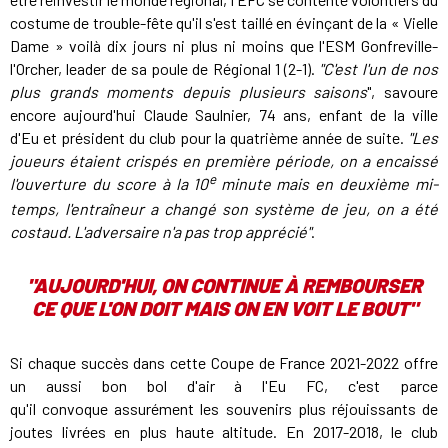
costume de trouble-fête qu'il s'est taillé en évinçant de la « Vielle
Dame » voilà dix jours ni plus ni moins que l'ESM Gonfreville-
l'Orcher, leader de sa poule de Régional 1 (2-1).
"C'est l'un de nos
plus grands moments depuis plusieurs saisons
", savoure
encore aujourd'hui Claude Saulnier, 74 ans, enfant de la ville
d'Eu et président du club pour la quatrième année de suite.
"Les
joueurs étaient crispés en première période, on a encaissé
e
l'ouverture du score à la 10
minute
mais en deuxième mi-
temps, l'entraîneur a changé son système de jeu, on a été
costaud. L'adversaire n'a pas trop apprécié"
.
"AUJOURD'HUI, ON CONTINUE À REMBOURSER
CE QUE L'ON DOIT MAIS ON EN VOIT LE BOUT"
Si chaque succès dans cette Coupe de France 2021-2022 offre
un aussi bon bol d'air à l'Eu FC, c'est parce
qu'il convoque assurément les souvenirs plus réjouissants de
joutes livrées en plus haute altitude. En 2017-2018, le club