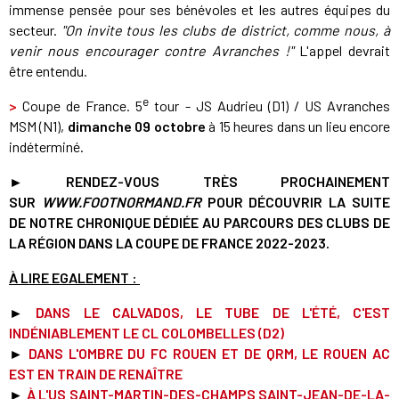
immense pensée pour ses bénévoles et les autres équipes du
secteur.
"On invite tous les clubs de district, comme nous, à
venir nous encourager contre Avranches !"
L'appel devrait
être entendu.
e
>
Coupe de France. 5
tour - JS Audrieu (D1) / US Avranches
MSM (N1),
dimanche 09 octobre
à 15 heures dans un lieu encore
indéterminé.
►
RENDEZ-VOUS TRÈS PROCHAINEMENT
SUR
WWW.FOOTNORMAND.FR
POUR DÉCOUVRIR LA SUITE
DE NOTRE CHRONIQUE DÉDIÉE AU PARCOURS DES CLUBS DE
LA RÉGION DANS LA COUPE DE FRANCE 2022-2023.
À LIRE EGALEMENT :
►
DANS LE CALVADOS, LE TUBE DE L'ÉTÉ, C'EST
INDÉNIABLEMENT LE CL COLOMBELLES (D2)
►
DANS L'OMBRE DU FC ROUEN ET DE QRM, LE ROUEN AC
EST EN TRAIN DE RENAÎTRE
►
À L'US SAINT-MARTIN-DES-CHAMPS SAINT-JEAN-DE-LA-