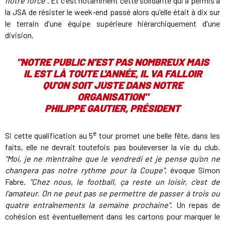
notre force"
. Et c'est notamment cette solidarité qui a permis à
la JSA de résister le week-end passé alors qu'elle était à dix sur
le terrain d'une équipe supérieure hiérarchiquement d'une
division.
"NOTRE PUBLIC N'EST PAS NOMBREUX MAIS
IL EST LÀ TOUTE L'ANNÉE, IL VA FALLOIR
QU'ON SOIT JUSTE DANS NOTRE
ORGANISATION"
PHILIPPE GAUTIER, PRÉSIDENT
e
Si cette qualification au 5
tour promet une belle fête, dans les
faits, elle ne devrait toutefois pas bouleverser la vie du club.
"Moi, je ne m'entraîne que le vendredi et je pense qu'on ne
changera pas notre rythme pour la Coupe"
, évoque Simon
Fabre.
"Chez nous, le football, ça reste un loisir, c'est de
l'amateur. On ne peut pas se permettre de passer à trois ou
quatre entraînements la semaine prochaine"
. Un repas de
cohésion est éventuellement dans les cartons pour marquer le