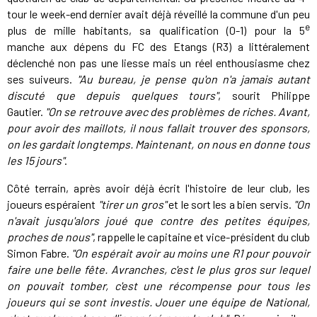
tour le week-end dernier avait déjà réveillé la commune d'un peu
e
plus de mille habitants, sa qualification (0-1) pour la 5
manche aux dépens du FC des Etangs (R3) a littéralement
déclenché non pas une liesse mais un réel enthousiasme chez
ses suiveurs.
"Au bureau, je pense qu'on n'a jamais autant
discuté que depuis quelques tours"
, sourit Philippe
Gautier.
"On se retrouve avec des problèmes de riches. Avant,
pour avoir des maillots, il nous fallait trouver des sponsors,
on les gardait longtemps. Maintenant, on nous en donne tous
les 15 jours"
.
Côté terrain, après avoir déjà écrit l'histoire de leur club, les
joueurs espéraient
"tirer un gros"
et le sort les a bien servis.
"On
n'avait jusqu'alors joué que contre des petites équipes,
proches de nous"
, rappelle le capitaine et vice-président du club
Simon Fabre.
"On espérait avoir au moins une R1 pour pouvoir
faire une belle fête. Avranches, c'est le plus gros sur lequel
on pouvait tomber, c'est une récompense pour tous les
joueurs qui se sont investis. Jouer une équipe de National,