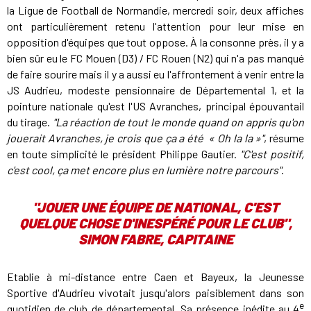
la Ligue de Football de Normandie, mercredi soir, deux affiches
ont particulièrement retenu l'attention pour leur mise en
opposition d'équipes que tout oppose. À la consonne près, il y a
bien sûr eu le FC Mouen (D3) / FC Rouen (N2) qui n'a pas manqué
de faire sourire mais il y a aussi eu l'affrontement à venir entre la
JS Audrieu, modeste pensionnaire de Départemental 1, et la
pointure nationale qu'est l'US Avranches, principal épouvantail
du tirage.
"La réaction de tout le monde quand on appris qu'on
jouerait Avranches, je crois que ça a été « Oh la la »"
, résume
en toute simplicité le président Philippe Gautier.
"C'est positif,
c'est cool, ça met encore plus en lumière notre parcours"
.
"JOUER UNE ÉQUIPE DE NATIONAL, C'EST
QUELQUE CHOSE D'INESPÉRÉ POUR LE CLUB",
SIMON FABRE, CAPITAINE
Etablie à mi-distance entre Caen et Bayeux, la Jeunesse
Sportive d'Audrieu vivotait jusqu'alors paisiblement dans son
e
quotidien de club de départemental. Sa présence inédite au 4