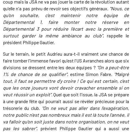
coup mais la JSA ne va pas jouer la carte de la révolution autant
qu'elle n'a pas prévu de revoir ses objectifs généraux.
"Nous, ce
qu'on souhaite, c'est maintenir notre équipe de
Départemental 1, faire monter notre réserve en
Départemental 3 pour réduire l'écart avec la première et
surtout garder la même ambiance au club"
, rappelle le
président Philippe Gautier.
Sur le terrain, le petit Audrieu aura-t-il vraiment une chance de
faire tomber l'immense favori qu'est l'US Avranches alors que six
divisions se dressent entre les deux équipes ?
"On a peut-être
1% de chance de se qualifier"
, estime Simon Fabre.
"Malgré
tout, il faut se permettre d'y croire ! Ce qui est certain, c'est
que les onze joueurs vont devoir cravacher ensemble si on
veut réussir un exploit".
Quel que soit l'issue, la JSA se prépare
à une grande fête qui pourrait aussi se révéler précieuse pour la
trésorerie du club.
"On ne veut pas aller dans l'exagération,
notre public n'est pas nombreux mais il est là toute l'année, il
va falloir qu'on soit juste dans notre organisation, on ne veut
pas les sabrer"
, prévient Philippe Gautier qui a aussi une