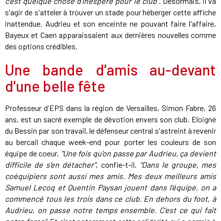
c'est quelque chose d'inespéré pour le club"
. Désormais, il va
s'agir de s'atteler à trouver un stade pour héberger cette affiche
inattendue. Audrieu et son enceinte ne pouvant faire l'affaire,
Bayeux et Caen apparaissaient aux dernières nouvelles comme
des options crédibles.
Une bande d'amis au-devant
d'une belle fête
Professeur d'EPS dans la région de Versailles, Simon Fabre, 26
ans, est un sacré exemple de dévotion envers son club. Eloigné
du Bessin par son travail, le défenseur central s'astreint à revenir
au bercail chaque week-end pour porter les couleurs de son
équipe de coeur.
"Une fois qu'on passe par Audrieu, ça devient
difficile de s'en détacher"
, confie-t-il.
"Dans le groupe, mes
coéquipiers sont aussi mes amis. Mes deux meilleurs amis
Samuel Lecoq et Quentin Paysan jouent dans l'équipe, on a
commencé tous les trois dans ce club. En dehors du foot, à
Audrieu, on passe notre temps ensemble. C'est ce qui fait