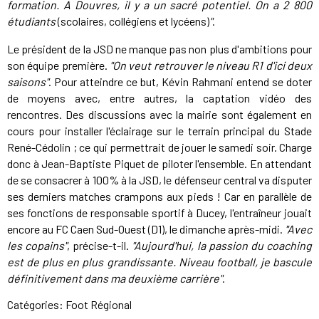
formation. A Douvres, il y a un sacré potentiel. On a 2 800
étudiants
(scolaires, collégiens et lycéens)
"
.
Le président de la JSD ne manque pas non plus d'ambitions pour
son équipe première.
"On veut retrouver le niveau R1
d'ici deux
saisons"
. Pour atteindre ce but, Kévin Rahmani entend se doter
de moyens avec, entre autres, la captation vidéo des
rencontres. Des discussions avec la mairie sont également en
cours pour installer l'éclairage sur le terrain principal du Stade
René-Cédolin ; ce qui permettrait de jouer le samedi soir. Charge
donc à Jean-Baptiste Piquet de piloter l'ensemble. En attendant
de se consacrer à 100% à la JSD, le défenseur central va disputer
ses derniers matches crampons aux pieds ! Car en parallèle de
ses fonctions de responsable sportif à Ducey, l'entraîneur jouait
encore au FC Caen Sud-Ouest (D1), le dimanche après-midi.
"Avec
les copains"
, précise-t-il.
"Aujourd'hui, la passion du coaching
est de plus en plus grandissante. Niveau football, je bascule
définitivement dans ma deuxième carrière"
.
Catégories:
Foot Régional