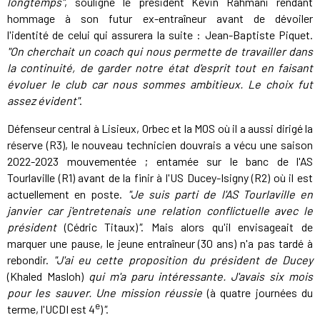
longtemps"
, souligne le président Kévin Rahmani rendant
hommage à son futur ex-entraîneur avant de dévoiler
l'identité de celui qui assurera la suite : Jean-Baptiste Piquet.
"On cherchait un coach qui nous permette de travailler dans
la continuité, de garder notre état d'esprit tout en faisant
évoluer le club car nous sommes ambitieux. Le choix fut
assez évident"
.
Défenseur central à Lisieux, Orbec et la MOS où il a aussi dirigé la
réserve (R3), le nouveau technicien douvrais a vécu une saison
2022-2023 mouvementée ; entamée sur le banc de l'AS
Tourlaville (R1) avant de la finir à l'US Ducey-Isigny (R2) où il est
actuellement en poste.
"Je suis parti de l'AS Tourlaville en
janvier car j'entretenais une relation conflictuelle avec le
président
(Cédric Titaux)
"
. Mais alors qu'il envisageait de
marquer une pause, le jeune entraîneur (30 ans) n'a pas tardé à
rebondir.
"J'ai eu cette proposition du président de Ducey
(Khaled Masloh)
qui m'a paru intéressante. J'avais six mois
pour les sauver. Une mission réussie
(à quatre journées du
e
terme, l'UCDI est 4
)
"
.