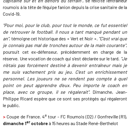
capitaine sur et en dehors du terrain"
, se félicite l’entraîneur
roumois à la tête de l’équipe fanion depuis la crise sanitaire de la
Covid-19.
"Pour moi, pour le club, pour tout le monde, ce fut essentiel
de retrouver le football. Il nous a tant manqué pendant un
an"
, témoigne cet historique des « Vert et Noir ».
"C’est vrai que
je connais pas mal de tronches autour de la main courante"
,
poursuit cet ex-défenseur, précédemment en charge de la
réserve. Une vocation de coach qui s’est déclarée sur le tard.
"Je
n’étais pas forcément destiné à devenir entraîneur mais je
me suis vachement pris au jeu. C’est un enrichissement
personnel. Les joueurs ne se rendent pas compte à quel
point on peut apprendre d’eux. Peu importe le coach en
place, avec ce groupe, il se régalerait"
. Dimanche, Jean-
Philippe Ricard espère que ce sont ses protégés qui régaleront
le public.
e
>
Coupe de France. 4
tour - FC Roumois (D2) / Gonfreville (R1),
er
dimanche 1
octobre
à 15 heures au Stade René-Berthelot