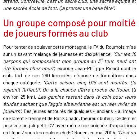
attend. Gonfreville, c’est un sacré club, une sacrée équipe et
une sacrée école de foot. Ça promet une belle fête"
.
Un groupe composé pour moitié
de joueurs formés au club
Pour tenter de soulever cette montagne, le FA du Roumois mise
sur un savant mélange de jeunesse et d’expérience.
"Sur les 16
e
garçons qui composaient mon groupe au 3
tour, neuf ont
été formés chez nous"
, expose Jean-Philippe Ricard dont le
club, fort de ses 260 licenciés, dispose de formations dans
chaque catégorie.
"Cette saison, cinq U18 sont montés. Ça
rajeunit l’effectif. On a la chance d’être proche de Rouen
(à
environ 25 km)
. Les gamins restent dans le coin pour leurs
études sachant que l’agglo elbeuvienne est un réel vivier de
joueurs"
. Des jeunes entourés de quelques « anciens » à l’image
de Florent Etienne et de Rafik Chadri, l’heureux buteur. Ce dernier
possède un joli petit CV avec même une poignée d’apparitions
en Ligue 2 sous les couleurs du FC Rouen, en mai 2004.
"C’est un