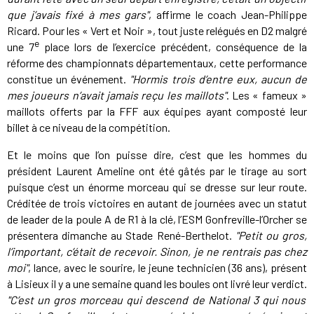
que j’avais fixé à mes gars"
, affirme le coach Jean-Philippe
Ricard. Pour les « Vert et Noir », tout juste relégués en D2 malgré
e
une 7
place lors de l’exercice précédent, conséquence de la
réforme des championnats départementaux, cette performance
constitue un événement.
"Hormis trois d’entre eux, aucun de
mes joueurs n’avait jamais reçu les maillots"
. Les « fameux »
maillots offerts par la FFF aux équipes ayant composté leur
billet à ce niveau de la compétition.
Et le moins que l’on puisse dire, c’est que les hommes du
président Laurent Ameline ont été gâtés par le tirage au sort
puisque c’est un énorme morceau qui se dresse sur leur route.
Créditée de trois victoires en autant de journées avec un statut
de leader de la poule A de R1 à la clé, l’ESM Gonfreville-l’Orcher se
présentera dimanche au Stade René-Berthelot.
"Petit ou gros,
l’important, c’était de recevoir. Sinon, je ne rentrais pas chez
moi"
, lance, avec le sourire, le jeune technicien (36 ans), présent
à Lisieux il y a une semaine quand les boules ont livré leur verdict.
"C’est un gros morceau qui descend de National 3 qui nous