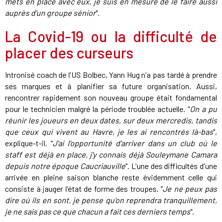
mets en place avec eux, je suis en mesure de le faire aussi
auprès d'un groupe sénior
".
La Covid-19 ou la difficulté de
placer des curseurs
Intronisé coach de l'US Bolbec, Yann Hug n'a pas tardé à prendre
ses marques et à planifier sa future organisation. Aussi,
rencontrer rapidement son nouveau groupe était fondamental
pour le technicien malgré la période troublée actuelle. "
On a pu
réunir les joueurs en deux dates, sur deux mercredis, tandis
que ceux qui vivent au Havre, je les ai rencontrés là-bas
",
explique-t-il. "
J'ai l'opportunité d'arriver dans un club où le
staff est déjà en place, j'y connais déjà Souleymane Camara
depuis notre époque Caucriauville
". L'une des difficultés d'une
arrivée en pleine saison blanche reste évidemment celle qui
consiste à jauger l'état de forme des troupes. "
Je ne peux pas
dire où ils en sont, je pense qu'on reprendra tranquillement,
je ne sais pas ce que chacun a fait ces derniers temps
".