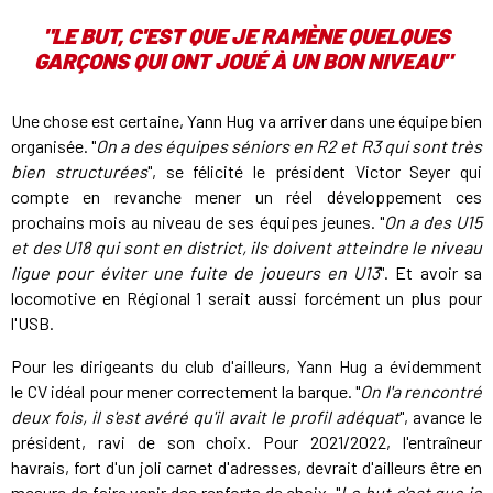
"LE BUT, C'EST QUE JE RAMÈNE QUELQUES
GARÇONS QUI ONT JOUÉ À UN BON NIVEAU"
Une chose est certaine, Yann Hug va arriver dans une équipe bien
organisée. "
On a des équipes séniors en R2 et R3 qui sont très
bien structurées
", se félicité le président Victor Seyer qui
compte en revanche mener un réel développement ces
prochains mois au niveau de ses équipes jeunes. "
On a des U15
et des U18 qui sont en district, ils doivent atteindre le niveau
ligue pour éviter une fuite de joueurs en U13
". Et avoir sa
locomotive en Régional 1 serait aussi forcément un plus pour
l'USB.
Pour les dirigeants du club d'ailleurs, Yann Hug a évidemment
le CV idéal pour mener correctement la barque. "
On l'a rencontré
deux fois, il s'est avéré qu'il avait le profil adéquat
", avance le
président, ravi de son choix. Pour 2021/2022, l'entraîneur
havrais, fort d'un joli carnet d'adresses, devrait d'ailleurs être en
mesure de faire venir des renforts de choix. "
Le but c'est que je