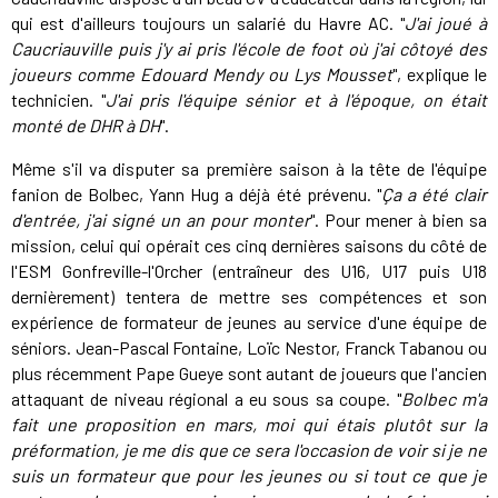
qui est d'ailleurs toujours un salarié du Havre AC. "
J'ai joué à
Caucriauville puis j'y ai pris l'école de foot où j'ai côtoyé des
joueurs comme Edouard Mendy ou Lys Mousset
", explique le
technicien. "
J'ai pris l'équipe sénior et à l'époque, on était
monté de DHR à DH
".
Même s'il va disputer sa première saison à la tête de l'équipe
fanion de Bolbec, Yann Hug a déjà été prévenu. "
Ça a été clair
d'entrée, j'ai signé un an pour monter
". Pour mener à bien sa
mission, celui qui opérait ces cinq dernières saisons du côté de
l'ESM Gonfreville-l'Orcher (entraîneur des U16, U17 puis U18
dernièrement) tentera de mettre ses compétences et son
expérience de formateur de jeunes au service d'une équipe de
séniors. Jean-Pascal Fontaine, Loïc Nestor, Franck Tabanou ou
plus récemment Pape Gueye sont autant de joueurs que l'ancien
attaquant de niveau régional a eu sous sa coupe. "
Bolbec m'a
fait une proposition en mars, moi qui étais plutôt sur la
préformation, je me dis que ce sera l'occasion de voir si je ne
suis un formateur que pour les jeunes ou si tout ce que je