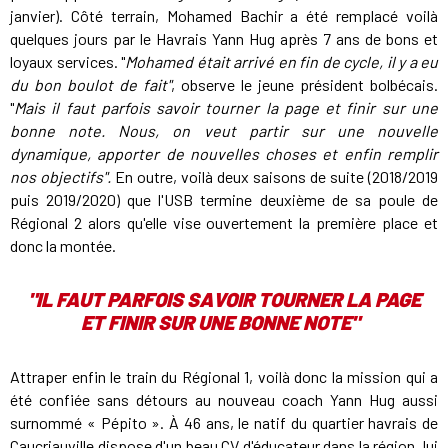
janvier). Côté terrain, Mohamed Bachir a été remplacé voilà
quelques jours par le Havrais Yann Hug après 7 ans de bons et
loyaux services. "
Mohamed était arrivé en fin de cycle, il y a eu
du bon boulot de fait"
, observe le jeune président bolbécais.
"
Mais il faut parfois savoir tourner la page et finir sur une
bonne note. Nous, on veut partir sur une nouvelle
dynamique, apporter de nouvelles choses et enfin remplir
nos objectifs".
En outre, voilà deux saisons de suite (2018/2019
puis 2019/2020) que l'USB termine deuxième de sa poule de
Régional 2 alors qu'elle vise ouvertement la première place et
donc la montée.
"IL FAUT PARFOIS SAVOIR TOURNER LA PAGE
ET FINIR SUR UNE BONNE NOTE"
Attraper enfin le train du Régional 1, voilà donc la mission qui a
été confiée sans détours au nouveau coach Yann Hug aussi
surnommé « Pépito ». À 46 ans, le natif du quartier havrais de
Caucriauville dispose d'un beau CV d'éducateur dans la région, lui