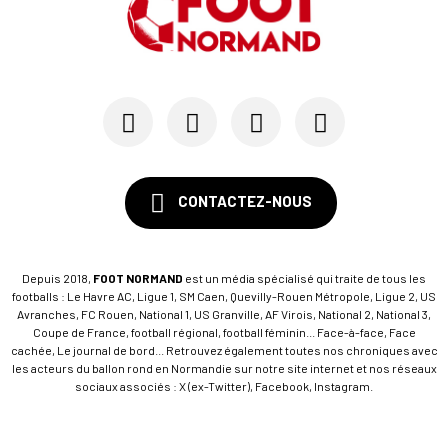
CONTACTEZ-NOUS
Depuis 2018,
FOOT NORMAND
est un média spécialisé qui traite de tous les
footballs : Le Havre AC, Ligue 1, SM Caen, Quevilly-Rouen Métropole, Ligue 2, US
Avranches, FC Rouen, National 1, US Granville, AF Virois, National 2, National 3,
Coupe de France, football régional, football féminin... Face-à-face, Face
cachée, Le journal de bord... Retrouvez également toutes nos chroniques avec
les acteurs du ballon rond en Normandie sur notre site internet et nos réseaux
sociaux associés : X (ex-Twitter), Facebook, Instagram.