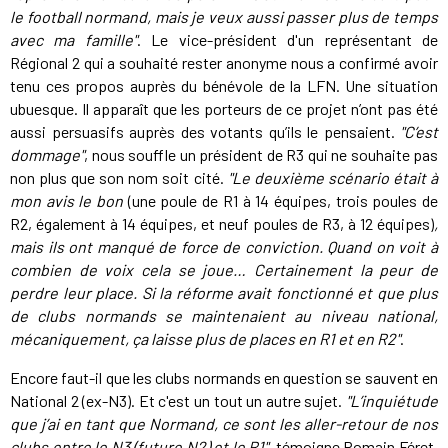
le football normand, mais je veux aussi passer plus de temps
avec ma famille"
. Le vice-président d'un représentant de
Régional 2 qui a souhaité rester anonyme nous a confirmé avoir
tenu ces propos auprès du bénévole de la LFN. Une situation
ubuesque. Il apparaît que les porteurs de ce projet n’ont pas été
aussi persuasifs auprès des votants qu’ils le pensaient.
"C’est
dommage"
, nous souffle un président de R3 qui ne souhaite pas
non plus que son nom soit cité.
"Le deuxième scénario était à
mon avis le bon
(une poule de R1 à 14 équipes, trois poules de
R2, également à 14 équipes, et neuf poules de R3, à 12 équipes)
,
mais ils ont manqué de force de conviction. Quand on voit à
combien de voix cela se joue… Certainement la peur de
perdre leur place. Si la réforme avait fonctionné et que plus
de clubs normands se maintenaient au niveau national,
mécaniquement, ça laisse plus de places en R1 et en R2"
.
Encore faut-il que les clubs normands en question se sauvent en
National 2 (ex-N3). Et c'est un tout un autre sujet.
"L’inquiétude
que j’ai en tant que Normand, ce sont les aller-retour de nos
clubs entre le N3 (future N2) et le R1"
,
témoigne Romain Féret.