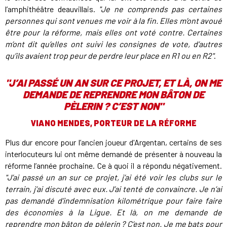
l’amphithéâtre deauvillais.
"Je ne comprends pas certaines
personnes qui sont venues me voir à la fin. Elles m’ont avoué
être pour la réforme, mais elles ont voté contre. Certaines
m’ont dit qu’elles ont suivi les consignes de vote, d’autres
qu’ils avaient trop peur de perdre leur place en R1 ou en R2"
.
"J’AI PASSÉ UN AN SUR CE PROJET, ET LÀ, ON ME
DEMANDE DE REPRENDRE MON BÂTON DE
PÈLERIN ? C’EST NON"
VIANO MENDES, PORTEUR DE LA RÉFORME
Plus dur encore pour l’ancien joueur d'Argentan, certains de ses
interlocuteurs lui ont même demandé de présenter à nouveau la
réforme l’année prochaine. Ce à quoi il a répondu négativement.
"J’ai passé un an sur ce projet, j’ai été voir les clubs sur le
terrain, j’ai discuté avec eux. J’ai tenté de convaincre. Je n’ai
pas demandé d’indemnisation kilométrique pour faire faire
des économies à la Ligue. Et là, on me demande de
reprendre mon bâton de pèlerin ? C’est non. Je me bats pour