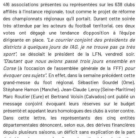
416 associations présentes ou représentées sur les 638 clubs
affiliés à l'instance régionale, tout comme le projet de réforme
des championnats régionaux qu’il portait. Durant cette soirée
très attendue par les acteurs du football territorial, ces deux
votes ont dégagé une tendance d’opposition à l'équipe
dirigeante en place.
"Le courrier conjoint des présidents de
districts à quelques jours de l’AG, je ne trouve pas ça très
sport"
, se désolait le président de la LFN, vendredi soir.
"D’autant que nous avions passé trois jours ensemble en
Corse
(à l'occasion de l'assemblée générale de la FFF)
pour
évoquer ces sujets"
. En effet, dans la semaine précédent cette
grand-messe du foot régional, Sébastien Gourdel (Orne),
Stéphane Hamon (Manche), Jean-Claude Leroy (Seine-Maritime)
Marc Routier (Eure) et Bertrand Voisin (Calvados) ont publié un
message conjoint évoquant leurs réserves sur le budget
présenté et appelant leurs homologues des clubs à voter contre.
Dans cette lettre, les représentants des cinq entités
départementales dénoncent, selon eux, des dérives financières
depuis plusieurs saisons, un déficit sans explication de la part