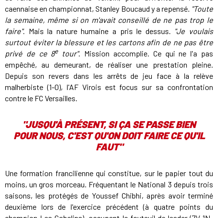
caennaise en championnat, Stanley Boucaud y a repensé.
"Toute
la semaine, même si on m'avait conseillé de ne pas trop le
faire"
. Mais la nature humaine a pris le dessus.
"Je voulais
surtout éviter la blessure et les cartons afin de ne pas être
e
privé de ce 8
tour"
. Mission accomplie. Ce qui ne l'a pas
empêché, au demeurant, de réaliser une prestation pleine.
Depuis son revers dans les arrêts de jeu face à la relève
malherbiste (1-0), l'AF Virois est focus sur sa confrontation
contre le FC Versailles.
"JUSQU'À PRÉSENT, SI ÇA SE PASSE BIEN
POUR NOUS, C'EST QU'ON DOIT FAIRE CE QU'IL
FAUT"
Une formation francilienne qui constitue, sur le papier tout du
moins, un gros morceau. Fréquentant le National 3 depuis trois
saisons, les protégés de Youssef Chibhi, après avoir terminé
deuxième lors de l'exercice précédent (à quatre points du
champion Les Gobelins), occupent le fauteuil de leader (7V-1N-