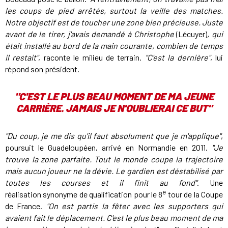
les coups de pied arrêtés, surtout la veille des matches.
Notre objectif est de toucher une zone bien précieuse. Juste
avant de le tirer, j'avais demandé à Christophe
(Lécuyer)
, qui
était installé au bord de la main courante, combien de temps
il restait"
, raconte le milieu de terrain.
"C'est la dernière"
, lui
répond son président.
"C'EST LE PLUS BEAU MOMENT DE MA JEUNE
CARRIÈRE. JAMAIS JE N'OUBLIERAI CE BUT"
"Du coup, je me dis qu'il faut absolument que je m'applique"
,
poursuit le Guadeloupéen, arrivé en Normandie en 2011.
"Je
trouve la zone parfaite. Tout le monde coupe la trajectoire
mais aucun joueur ne la dévie. Le gardien est déstabilisé par
toutes les courses et il finit au fond"
. Une
e
réalisation synonyme de qualification pour le 8
tour de la Coupe
de France.
"On est partis la fêter avec les supporters qui
avaient fait le déplacement. C'est le plus beau moment de ma