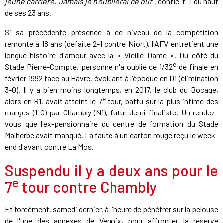
jeune carrière. Jamais je n'oublierai ce but"
, confie-t-il du haut
de ses 23 ans.
Si sa précédente présence à ce niveau de la compétition
remonte à 18 ans (défaite 2-1 contre Niort), l'AFV entretient une
longue histoire d'amour avec la « Vieille Dame ». Du côté du
e
Stade Pierre-Compte, personne n'a oublié ce 1/32
de finale en
février 1992 face au Havre, évoluant à l'époque en D1 (élimination
3-0). Il y a bien moins longtemps, en 2017, le club du Bocage,
e
alors en R1, avait atteint le 7
tour, battu sur la plus infime des
marges (1-0) par Chambly (N1), futur demi-finaliste. Un rendez-
vous que l'ex-pensionnaire du centre de formation du Stade
Malherbe avait manqué. La faute à un carton rouge reçu le week-
end d'avant contre La Mos.
Suspendu il y a deux ans pour le
e
7
tour contre Chambly
Et forcément, samedi dernier, à l'heure de pénétrer sur la pelouse
de l'une des annexes de Venoix, pour affronter la réserve