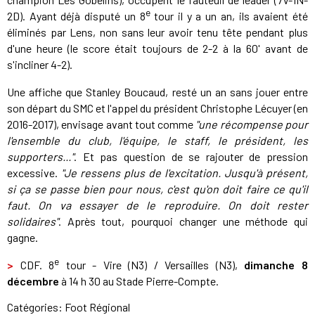
e
2D). Ayant déjà disputé un 8
tour il y a un an, ils avaient été
éliminés par Lens, non sans leur avoir tenu tête pendant plus
d'une heure (le score était toujours de 2-2 à la 60' avant de
s'incliner 4-2).
Une affiche que Stanley Boucaud, resté un an sans jouer entre
son départ du SMC et l'appel du président Christophe Lécuyer (en
2016-2017), envisage avant tout comme
"une récompense pour
l'ensemble du club, l'équipe, le staff, le président, les
supporters..."
. Et pas question de se rajouter de pression
excessive.
"Je ressens plus de l'excitation. Jusqu'à présent,
si ça se passe bien pour nous, c'est qu'on doit faire ce qu'il
faut. On va essayer de le reproduire. On doit rester
solidaires"
. Après tout, pourquoi changer une méthode qui
gagne.
e
>
CDF. 8
tour - Vire (N3) / Versailles (N3),
dimanche 8
décembre
à 14 h 30 au Stade Pierre-Compte.
Catégories:
Foot Régional