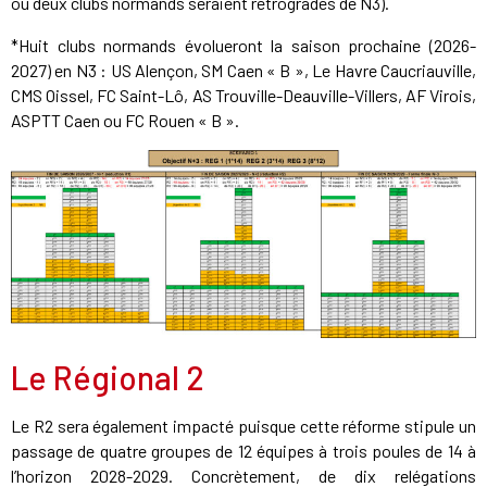
où deux clubs normands seraient rétrogradés de N3).
*Huit clubs normands évolueront la saison prochaine (2026-
2027) en N3 : US Alençon, SM Caen « B », Le Havre Caucriauville,
CMS Oissel, FC Saint-Lô, AS Trouville-Deauville-Villers, AF Virois,
ASPTT Caen ou FC Rouen « B ».
Le Régional 2
Le R2 sera également impacté puisque cette réforme stipule un
passage de quatre groupes de 12 équipes à trois poules de 14 à
l’horizon 2028-2029. Concrètement, de dix relégations