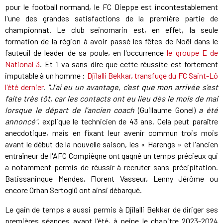
pour le football normand, le FC Dieppe est incontestablement
l'une des grandes satisfactions de la première partie de
championnat. Le club seinomarin est, en effet, la seule
formation de la région à avoir passé les fêtes de Noël dans le
fauteuil de leader de sa poule, en l'occurrence
le groupe E de
National 3
. Et il va sans dire que cette réussite est fortement
imputable à un homme :
Djilalli Bekkar, transfuge du FC Saint-Lô
l'été dernier
.
"J'ai eu un avantage, c'est que mon arrivée s'est
faite très tôt, car les contacts ont eu lieu dès le mois de mai
lorsque le départ de l'ancien coach
(Guillaume Gonel)
a été
annoncé"
, explique le technicien de 43 ans. Cela peut paraître
anecdotique, mais en fixant leur avenir commun trois mois
avant le début de la nouvelle saison, les « Harengs » et l'ancien
entraîneur de l'AFC Compiègne ont gagné un temps précieux qui
a notamment permis de réussir à recruter sans précipitation.
Batissaninque Mendes, Florent Vasseur, Lenny Jérôme ou
encore Orhan Sertoglü ont ainsi débarqué.
Le gain de temps a aussi permis à Djilalli Bekkar de diriger ses
premières séances avant l'été, à peine le chapitre 2023-2024