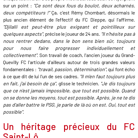
sur un point :
"Ce sont deux fous du boulot, deux acharnés,
deux compétiteurs !"
Ça, c'est Rémy Chombart, désormais le
plus ancien élément de l'effectif du FC Dieppe, qui l'affirme.
"Djilalli est peut-être plus exigeant et pointilleux sur
quelques aspects",
précise le joueur de 24 ans.
"Il n'hésite pas à
nous rentrer dedans, dans le bon sens bien sûr, toujours
pour nous faire progresser individuellement et
collectivement"
. Son travail de coach, l'ancien joueur du Grand-
Quevilly FC l'articule d'ailleurs autour de trois grandes valeurs
fondamentales :
"travail, passion, détermination"
, qui font écho
à ce que dit de lui l'un de ses cadres.
"Il m'en faut toujours plus
en fait, j'ai besoin de ça"
, glisse le technicien.
"Je dis toujours
que ce n'est jamais impossible, que tout est possible. Quand
on se donne les moyens, tout est possible. Après, je ne te dis
pas d'aller battre le PSG, je parle de là où on est. Oui, tout est
possible"
.
Un héritage précieux du FC
Saint-Lô