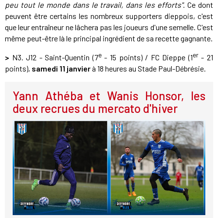
peu tout le monde dans le travail, dans les efforts"
. Ce dont
peuvent être certains les nombreux supporters dieppois, c'est
que leur entraîneur ne lâchera pas les joueurs d'une semelle. C'est
même peut-être là le principal ingrédient de sa recette gagnante.
e
er
>
N3. J12 - Saint-Quentin (7
- 15 points) / FC Dieppe (1
- 21
points),
samedi 11 janvier
à 18 heures au Stade Paul-Débrésie.
Yann Athéba et Wanis Honsor, les
deux recrues du mercato d'hiver