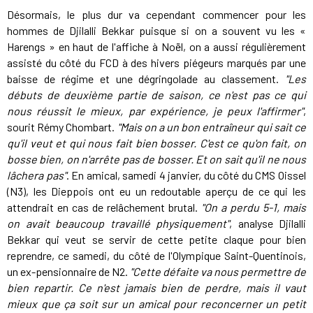
Désormais, le plus dur va cependant commencer pour les
hommes de Djilalli Bekkar puisque si on a souvent vu les «
Harengs » en haut de l'affiche à Noël, on a aussi régulièrement
assisté du côté du FCD à des hivers piégeurs marqués par une
baisse de régime et une dégringolade au classement.
"Les
débuts de deuxième partie de saison, ce n'est pas ce qui
nous réussit le mieux, par expérience, je peux l'affirmer"
,
sourit Rémy Chombart.
"Mais on a un bon entraîneur qui sait ce
qu'il veut et qui nous fait bien bosser. C'est ce qu'on fait, on
bosse bien, on n'arrête pas de bosser. Et on sait qu'il ne nous
lâchera pas"
. En amical, samedi 4 janvier, du côté du CMS Oissel
(N3), les Dieppois ont eu un redoutable aperçu de ce qui les
attendrait en cas de relâchement brutal.
"On a perdu 5-1, mais
on avait beaucoup travaillé physiquement"
, analyse Djilalli
Bekkar qui veut se servir de cette petite claque pour bien
reprendre, ce samedi, du côté de l'Olympique Saint-Quentinois,
un ex-pensionnaire de N2.
"Cette défaite va nous permettre de
bien repartir. Ce n'est jamais bien de perdre, mais il vaut
mieux que ça soit sur un amical pour reconcerner un petit