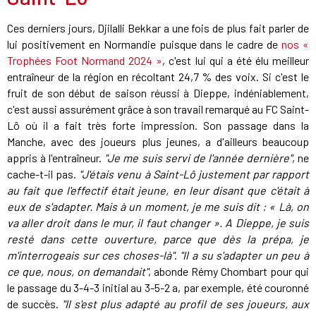
Ces derniers jours, Djilalli Bekkar a une fois de plus fait parler de
lui positivement en Normandie puisque dans le cadre de
nos «
Trophées Foot Normand 2024 »
, c'est lui qui a été élu meilleur
entraîneur de la région en récoltant 24,7 % des voix. Si c'est le
fruit de son début de saison réussi à Dieppe, indéniablement,
c'est aussi assurément grâce à son travail remarqué au FC Saint-
Lô où il a fait très forte impression. Son passage dans la
Manche, avec des joueurs plus jeunes, a d'ailleurs beaucoup
appris à l'entraîneur.
"Je me suis servi de l'année dernière"
, ne
cache-t-il pas.
"J'étais venu à Saint-Lô justement par rapport
au fait que l'effectif était jeune, en leur disant que c'était à
eux de s'adapter. Mais à un moment, je me suis dit : « Là, on
va aller droit dans le mur, il faut changer
»
. A Dieppe, je suis
resté dans cette ouverture, parce que dès la prépa, je
m'interrogeais sur ces choses-là"
.
"Il a su s'adapter un peu à
ce que, nous, on demandait"
, abonde Rémy Chombart pour qui
le passage du 3-4-3 initial au 3-5-2 a, par exemple, été couronné
de succès.
"Il s'est plus adapté au profil de ses joueurs, aux