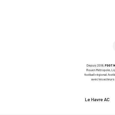
Depuis 2018,
FOOT 
Rouen Métropole, Ligu
football régional, foo
avec les acteurs 
Le Havre AC