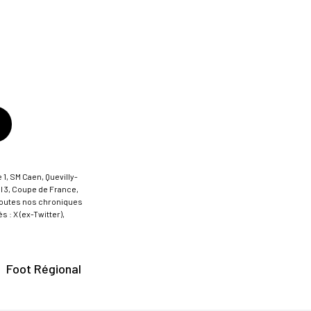
 1, SM Caen, Quevilly-
al 3, Coupe de France,
t toutes nos chroniques
 : X (ex-Twitter),
Foot Régional