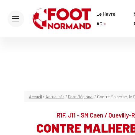
Le Havre
AC
Accueil
/
Actualités
/
Foot Régional
/
Contre Malherbe, le
R1F. J11 - SM Caen / Quevilly
CONTRE MALHERBE