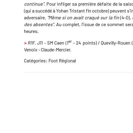
continue"
. Pour infliger sa première défaite de la sai
(qui a succédé à Yohan Tristant fin octobre) peuvent s'
adversaire.
"Même si on avait craqué sur la fin
(4-0)
,
des absentes"
. Au complet, l'issue de ce sommet ser
heures.
er
>
R1F. J11 - SM Caen (1
- 24 points) / Quevilly-Rouen 
Venoix - Claude-Mercier.
Catégories:
Foot Régional