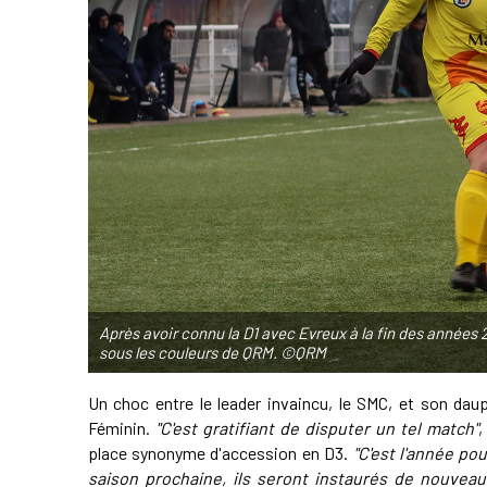
Après avoir connu la D1 avec Evreux à la fin des années
sous les couleurs de QRM. ©QRM
Un choc entre le leader invaincu, le SMC, et son dauph
Féminin.
"C'est gratifiant de disputer un tel match"
,
place synonyme d'accession en D3.
"C'est l'année pou
saison prochaine, ils seront instaurés de nouveau