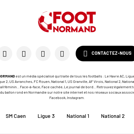
CONTACTEZ-NOUS
NORMAND
est un média spécialisé qui traite de tous les footballs : Le Havre AC, Ligue
e 2, US Avranches, FC Rouen, National 1, US Granville, AF Virois, National 2, Nation
tball féminin... Face-à-face, Face cachée, Le journal de bord... Retrouvez égalemen
du ballon rond en Normandie sur notre site internet et nos réseaux sociaux associés
Facebook, Instagram.
SM Caen
Ligue 3
National 1
National 2