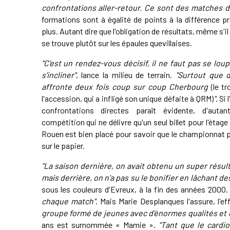
confrontations aller-retour. Ce sont des matches d
formations sont à égalité de points à la différence 
plus. Autant dire que l'obligation de résultats, même s'
se trouve plutôt sur les épaules quevillaises.
"C'est un rendez-vous décisif, il ne faut pas se lou
s'incliner"
, lance la milieu de terrain.
"Surtout que d
affronte deux fois coup sur coup Cherbourg
(le t
l'accession, qui a infligé son unique défaite à QRM)
"
. Si
confrontations directes paraît évidente, d'aut
compétition qui ne délivre qu'un seul billet pour l'étage 
Rouen est bien placé pour savoir que le championnat 
sur le papier.
"La saison dernière, on avait obtenu un super résul
mais derrière, on n'a pas su le bonifier en lâchant de
sous les couleurs d'Evreux, à la fin des années 2000
chaque match"
. Mais Marie Desplanques l'assure, l'eff
groupe formé de jeunes avec d'énormes qualités et 
ans est surnommée « Mamie ».
"Tant que le cardio 