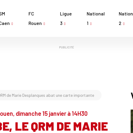
SM
FC
Ligue
National
Nation
Caen
Rouen
3
1
2
PUBLICITÉ
 QRM de Marie Desplanques abat une carte importante
-Rouen, dimanche 15 janvier à 14H30
, LE QRM DE MARIE