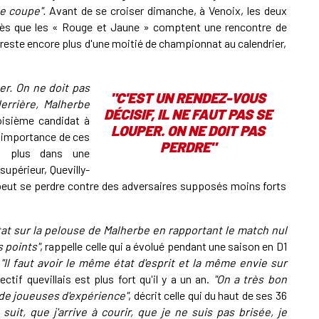
e coupe".
Avant de se croiser dimanche, à Venoix, les deux
près que les « Rouge et Jaune » comptent une rencontre de
il reste encore plus d'une moitié de championnat au calendrier,
per. On ne doit pas
"C'EST UN RENDEZ-VOUS
errière, Malherbe
DÉCISIF, IL NE FAUT PAS SE
roisième candidat à
LOUPER. ON NE DOIT PAS
 l'importance de ces
PERDRE"
ant plus dans une
supérieur, Quevilly-
peut se perdre contre des adversaires supposés moins forts
tat sur la pelouse de Malherbe en rapportant le match nul
s points"
, rappelle celle qui a évolué pendant une saison en D1
.
"Il faut avoir le même état d'esprit et la même envie sur
ectif quevillais est plus fort qu'il y a un an.
"On a très bon
de joueuses d'expérience"
, décrit celle qui du haut de ses 36
suit, que j'arrive à courir, que je ne suis pas brisée, je