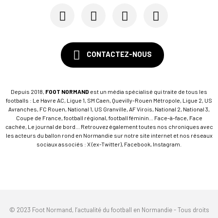
CONTACTEZ-NOUS
Depuis 2018,
FOOT NORMAND
est un média spécialisé qui traite de tous les
footballs : Le Havre AC, Ligue 1, SM Caen, Quevilly-Rouen Métropole, Ligue 2, US
Avranches, FC Rouen, National 1, US Granville, AF Virois, National 2, National 3,
Coupe de France, football régional, football féminin... Face-à-face, Face
cachée, Le journal de bord... Retrouvez également toutes nos chroniques avec
les acteurs du ballon rond en Normandie sur notre site internet et nos réseaux
sociaux associés : X (ex-Twitter), Facebook, Instagram.
© 2023 Foot Normand, l’actualité du football en Normandie - Tous droits