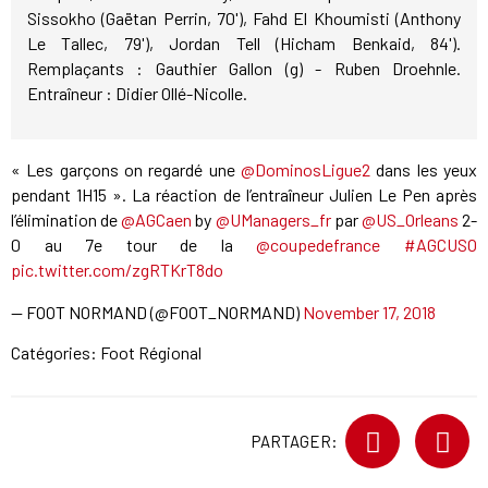
Sissokho (Gaëtan Perrin, 70'), Fahd El Khoumisti (Anthony
Le Tallec, 79'), Jordan Tell (Hicham Benkaid, 84').
Remplaçants : Gauthier Gallon (g) - Ruben Droehnle.
Entraîneur : Didier Ollé-Nicolle.
« Les garçons on regardé une
@DominosLigue2
dans les yeux
pendant 1H15 ». La réaction de l’entraîneur Julien Le Pen après
l’élimination de
@AGCaen
by
@UManagers_fr
par
@US_Orleans
2-
0 au 7e tour de la
@coupedefrance
#AGCUSO
pic.twitter.com/zgRTKrT8do
— FOOT NORMAND (@FOOT_NORMAND)
November 17, 2018
Catégories:
Foot Régional
PARTAGER: