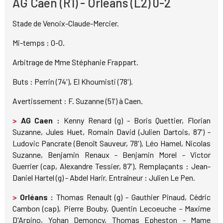
AG Caen (R1) - Orléans (L2) 0-2
Stade de Venoix-Claude-Mercier.
Mi-temps : 0-0.
Arbitrage de Mme Stéphanie Frappart.
Buts : Perrin (74'), El Khoumisti (78').
Avertissement : F. Suzanne (51') à Caen.
>
AG Caen :
Kenny Renard (g) - Boris Quettier, Florian
Suzanne, Jules Huet, Romain David (Julien Dartois, 87') -
Ludovic Pancrate (Benoît Sauveur, 78'), Léo Hamel, Nicolas
Suzanne, Benjamin Renaux - Benjamin Morel - Victor
Guerrier (cap, Alexandre Tessier, 87'). Remplaçants : Jean-
Daniel Hartel (g) - Abdel Harir. Entraîneur : Julien Le Pen.
>
Orléans :
Thomas Renault (g) - Gauthier Pinaud, Cédric
Cambon (cap), Pierre Bouby, Quentin Lecoeuche - Maxime
D'Arpino, Yohan Demoncy, Thomas Epheston - Mame