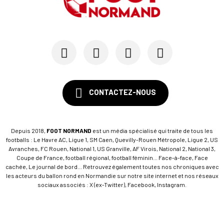
CONTACTEZ-NOUS
Depuis 2018,
FOOT NORMAND
est un média spécialisé qui traite de tous les
footballs : Le Havre AC, Ligue 1, SM Caen, Quevilly-Rouen Métropole, Ligue 2, US
Avranches, FC Rouen, National 1, US Granville, AF Virois, National 2, National 3,
Coupe de France, football régional, football féminin... Face-à-face, Face
cachée, Le journal de bord... Retrouvez également toutes nos chroniques avec
les acteurs du ballon rond en Normandie sur notre site internet et nos réseaux
sociaux associés : X (ex-Twitter), Facebook, Instagram.