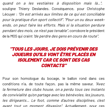
quand on a les vestiaires à disposition mais là..."
,
souligne Thierry Deslandes. Conséquence, pour Christophe
Lécuyer :
"On est arrivés aux limites de ce qui est conciliable
pour la pratique d'un sport collectif"
.
"Pour un ou deux week-
ends, on peut faire les efforts. Mais si la situation perdure
pendant des mois, ce n'est pas tenable"
, corrobore le président
de la MOS qui craint
"de perdre des gens
en cours de route"
.
"TOUS LES JOURS, JE DOIS PRÉVENIR DES
JOUEURS QU'ILS VONT ÊTRE PLACÉS EN
ISOLEMENT CAR CE SONT DES CAS
CONTACTS"
Pour son homologue du bocage, le ballon rond dans ces
conditions n'a, de toute façon, pas la même saveur.
"Avec
la fermeture des clubs house, on a perdu tous ces instants
de convivialité qu'on partage avec les bénévoles, les joueurs,
les dirigeants... Le foot, comme d'autres disciplines, c'est
avant tout un moment d'évasion"
. Actuellement, pour ces