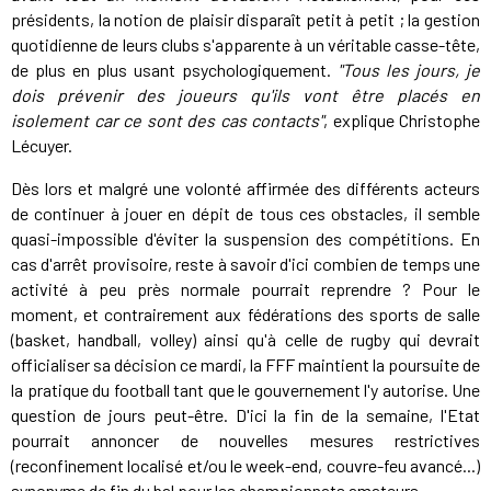
présidents, la notion de plaisir disparaît petit à petit ; la gestion
quotidienne de leurs clubs s'apparente à un véritable casse-tête,
de plus en plus usant psychologiquement.
"Tous les jours, je
dois prévenir des joueurs qu'ils vont être placés en
isolement car ce sont des cas contacts"
, explique Christophe
Lécuyer.
Dès lors et malgré une volonté affirmée des différents acteurs
de continuer à jouer en dépit de tous ces obstacles, il semble
quasi-impossible d'éviter la suspension des compétitions. En
cas d'arrêt provisoire, reste à savoir d'ici combien de temps une
activité à peu près normale pourrait reprendre ? Pour le
moment, et contrairement aux fédérations des sports de salle
(basket, handball, volley) ainsi qu'à celle de rugby qui devrait
officialiser sa décision ce mardi, la FFF maintient la poursuite de
la pratique du football tant que le gouvernement l'y autorise. Une
question de jours peut-être. D'ici la fin de la semaine, l'Etat
pourrait annoncer de nouvelles mesures restrictives
(reconfinement localisé et/ou le week-end, couvre-feu avancé...)
synonyme de fin du bal pour les championnats amateurs.