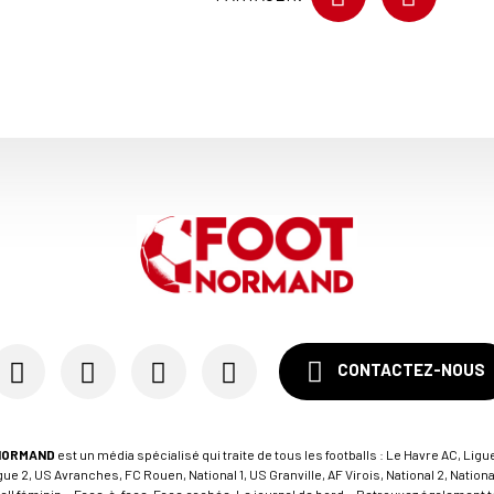
CONTACTEZ-NOUS
NORMAND
est un média spécialisé qui traite de tous les footballs : Le Havre AC, Ligue
e 2, US Avranches, FC Rouen, National 1, US Granville, AF Virois, National 2, Nation