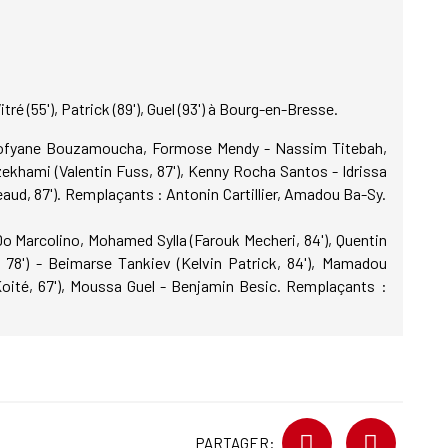
tré (55'), Patrick (89'), Guel (93') à Bourg-en-Bresse.
Sofyane Bouzamoucha, Formose Mendy - Nassim Titebah,
khami (Valentin Fuss, 87'), Kenny Rocha Santos - Idrissa
eaud, 87'). Remplaçants : Antonin Cartillier, Amadou Ba-Sy.
o Marcolino, Mohamed Sylla (Farouk Mecheri, 84'), Quentin
 78') - Beimarse Tankiev (Kelvin Patrick, 84'), Mamadou
oité, 67'), Moussa Guel - Benjamin Besic. Remplaçants :
PARTAGER: