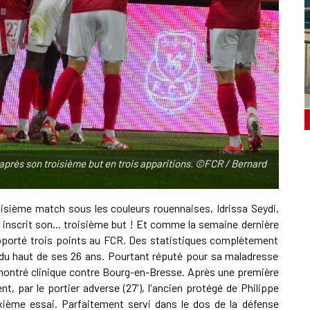
 après son troisième but en trois apparitions. ©FCR / Bernard
roisième match sous les couleurs rouennaises, Idrissa Seydi,
 inscrit son... troisième but ! Et comme la semaine dernière
 rapporté trois points au FCR. Des statistiques complètement
l du haut de ses 26 ans. Pourtant réputé pour sa maladresse
 montré clinique contre Bourg-en-Bresse. Après une première
, par le portier adverse (27'), l'ancien protégé de Philippe
ème essai. Parfaitement servi dans le dos de la défense