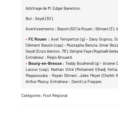
Arbitrage de M. Edgar Barenton.
But : Seydi (30').
Avertissements : Bassin (50') à Rouen ; Slimani (3'), Vi
FC Rouen :
Axel Temperton (g) - Dany Goprou, 
Clément Bassin (cap) - Mustapha Benzia, Omar Bezze
Seydi (Enzo Genton, 78'), Sérigné Faye (Raphaël Gerb
Entraîneur : Régis Brouard.
Bourg-en-Bresse :
Teddy Boulhendi (g) - Arsène D
Lacour (cap), Nathan Vitré (Mohamed Elhadj Keita,
Magassouba - Rayan Slimani, Jules Meyer (Cheikh K
Arthur Mazuy. Entraîneur : David Le Frapper.
Catégories:
Foot Régional