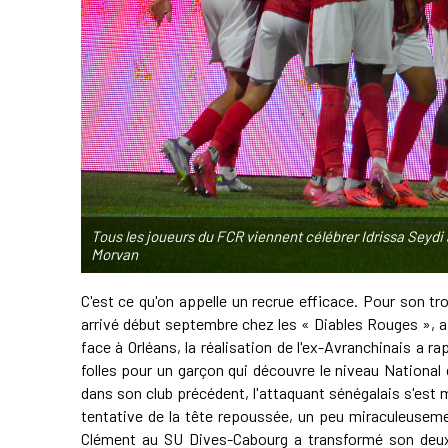
Tous les joueurs du FCR viennent célébrer Idrissa Seydi
Morvan
C'est ce qu'on appelle un recrue efficace. Pour son t
arrivé début septembre chez les « Diables Rouges », a
face à Orléans, la réalisation de l'ex-Avranchinais a
folles pour un garçon qui découvre le niveau Nationa
dans son club précédent, l'attaquant sénégalais s'est
tentative de la tête repoussée, un peu miraculeusement
Clément au SU Dives-Cabourg a transformé son deuxi