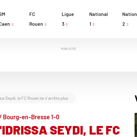
SM
FC
Ligue
National
Nation
Caen
Rouen
3
1
2
PUBLICITÉ
ssa Seydi, le FC Rouen ne s'arrête plus
 / Bourg-en-Bresse 1-0
IDRISSA SEYDI, LE FC