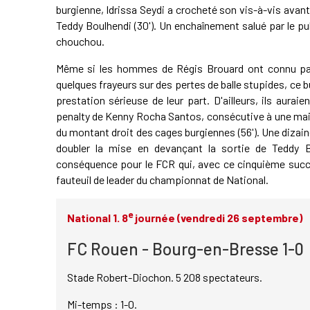
burgienne, Idrissa Seydi a crocheté son vis-à-vis avan
Teddy Boulhendi (30'). Un enchaînement salué par le 
chouchou.
Même si les hommes de Régis Brouard ont connu pas
quelques frayeurs sur des pertes de balle stupides, ce
prestation sérieuse de leur part. D'ailleurs, ils aurai
penalty de Kenny Rocha Santos, consécutive à une main
du montant droit des cages burgiennes (56'). Une dizain
doubler la mise en devançant la sortie de Teddy B
conséquence pour le FCR qui, avec ce cinquième succè
fauteuil de leader du championnat de National.
e
National 1. 8
journée (vendredi 26 septembre)
FC Rouen - Bourg-en-Bresse 1-0
Stade Robert-Diochon. 5 208 spectateurs.
Mi-temps : 1-0.