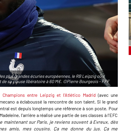
es plus grandes écuries européennes, le RB Leipzig où il
nt de sa clause libératoire à 60 M€. ©Pierre Bourgeois - FFF
s Champions entre Leipzig et l'Atlético Madrid
(avec une
amecano a éclaboussé la rencontre de son talent. Si le grand
central est depuis longtemps une référence à son poste. Pour
adeleine, l'arrière a réalisé une partie de ses classes à l'EFC
te maintenant sur Paris, je reviens souvent à Evreux, dès
r mes amis, mes cousins. Ça me donne du jus. Ça me