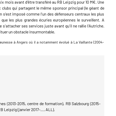
ix mois avant d'être transféré au RB Leipzig pour 10 M€. Une
eux clubs qui partagent le même sponsor principal (le géant de
ien s'est imposé comme l'un des défenseurs centraux les plus
ue les plus grandes écuries européennes le surveillent. A
'attacher ses services juste avant qu'il ne rallie l'Autriche.
tituer un obstacle insurmontable.
eunesse à Angers où il a notamment évolué à La Vaillante (2004-
nes (2013-2015, centre de formation), RB Salzbourg (2015-
RB Leipzig (janvier 2017-…, ALL).