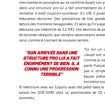
Une montée en puissance qui se confirme durant son p
dans une structure pro lui a fait énormément de b
semaine. Il était toujours surclassé. En U16, il jou
l'éducateur ébroïcien. Des prestations de très gran
dehors des frontières hexagonales. Et alors qu'il n'a q
débourse une indemnité de 2,2 M€). Une décision de par
de seconde catégorie, que certains observateurs avaient
recul, comme le tournant de sa jeune carrière.
"Ce fut un c
"SON ARRIVÉE DANS UNE
J'avais été a
STRUCTURE PRO LUI A FAIT
Comme je ne m
ÉNORMÉMENT DE BIEN. IL A
parle françai
CONNU UNE PROGRESSION
pas si simpl
TERRIBLE"
équipe prét
troisième tou
15 sélections avec les Espoirs avait été prêté dans la
saison (en 2015-2016) chez ce pensionnaire de D2 a
sommets.