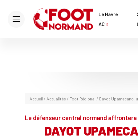
Le Havre
AC
Accueil
/
Actualités
/
Foot Régional
/
Dayot Upamecano, un
Le défenseur central normand affrontera 
DAYOT UPAMECAN