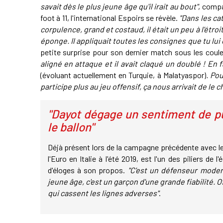
savait dès le plus jeune âge qu'il irait au bout"
, compa
foot à 11, l'international Espoirs se révèle.
"Dans les ca
corpulence, grand et costaud, il était un peu à l'étroit
éponge. Il appliquait toutes les consignes que tu lui
petite surprise pour son dernier match sous les coul
aligné en attaque et il avait claqué un doublé ! En 
(évoluant actuellement en Turquie, à Malatyaspor)
. Pou
participe plus au jeu offensif, ça nous arrivait de le 
"Dayot dégage un sentiment de p
le ballon"
Déjà présent lors de la campagne précédente avec l
l'Euro en Italie à l'été 2019, est l'un des piliers de 
d'éloges à son propos.
"C'est un défenseur moder
jeune âge, c'est un garçon d'une grande fiabilité.
qui cassent les lignes adverses"
.