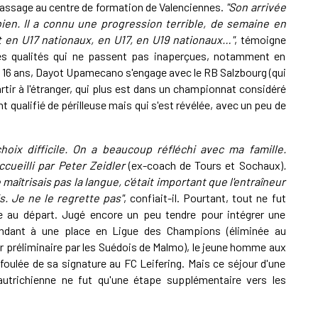
assage au centre de formation de Valenciennes.
"Son arrivée
ien. Il a connu une progression terrible, de semaine en
ait en U17 nationaux, en U17, en U19 nationaux…"
, témoigne
des qualités qui ne passent pas inaperçues, notamment en
ue 16 ans, Dayot Upamecano s'engage avec le RB Salzbourg (qui
tir à l'étranger, qui plus est dans un championnat considéré
 qualifié de périlleuse mais qui s'est révélée, avec un peu de
hoix difficile. On a beaucoup réfléchi avec ma famille.
ccueilli par Peter Zeidler
(ex-coach de Tours et Sochaux)
.
aîtrisais pas la langue, c'était important que l'entraîneur
s. Je ne le regrette pas"
, confiait-il. Pourtant, tout ne fut
e au départ. Jugé encore un peu tendre pour intégrer une
endant à une place en Ligue des Champions (éliminée au
r préliminaire par les Suédois de Malmo), le jeune homme aux
 foulée de sa signature au FC Leifering. Mais ce séjour d'une
utrichienne ne fut qu'une étape supplémentaire vers les