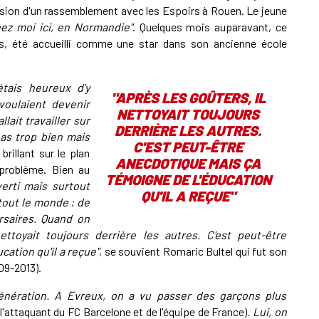
ccasion d'un rassemblement avec les Espoirs à Rouen. Le jeune
hez moi ici, en Normandie"
. Quelques mois auparavant, ce
urs, été accueilli comme une star dans son ancienne école
étais heureux d'y
"APRÈS LES GOÛTERS, IL
voulaient devenir
NETTOYAIT TOUJOURS
lait travailler sur
DERRIÈRE LES AUTRES.
 pas trop bien mais
C'EST PEUT-ÊTRE
 brillant sur le plan
ANECDOTIQUE MAIS ÇA
problème. Bien au
TÉMOIGNE DE L'ÉDUCATION
verti mais surtout
QU'IL A REÇUE"
 tout le monde : de
rsaires. Quand on
ttoyait toujours derrière les autres. C'est peut-être
ation qu'il a reçue"
, se souvient Romaric Bultel qui fut son
09-2013).
 génération. A Evreux, on a vu passer des garçons plus
(l'attaquant du FC Barcelone et de l'équipe de France)
. Lui, on