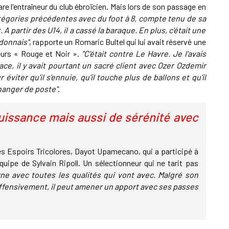
re l'entraîneur du club ébroïcien. Mais lors de son passage en
tégories précédentes avec du foot à 8, compte tenu de sa
. A partir des U14, il a cassé la baraque. En plus, c'était une
 donnais"
, rapporte un Romaric Bultel qui lui avait réservé une
eurs « Rouge et Noir ».
"C'était contre Le Havre. Je l'avais
face, il y avait pourtant un sacré client avec Ozer Ozdemir
r éviter qu'il s'ennuie, qu'il touche plus de ballons et qu'il
changer de poste"
.
uissance mais aussi de sérénité avec
es Espoirs Tricolores, Dayot Upamecano, qui a participé à
l'équipe de Sylvain Ripoll. Un sélectionneur qui ne tarit pas
ne avec toutes les qualités qui vont avec. Malgré son
 Offensivement, il peut amener un apport avec ses passes