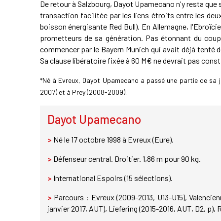
De retour à Salzbourg, Dayot Upamecano n'y resta que s
transaction facilitée par les liens étroits entre les d
boisson énergisante Red Bull). En Allemagne, l'Ebroïc
prometteurs de sa génération. Pas étonnant du coup q
commencer par le Bayern Munich qui avait déjà tenté de s
Sa clause libératoire fixée à 60 M€ ne devrait pas cons
*Né à Evreux, Dayot Upamecano a passé une partie de sa j
2007) et à Prey (2008-2009).
Dayot Upamecano
>
Né le 17 octobre 1998 à Evreux (Eure).
>
Défenseur central. Droitier. 1,86 m pour 90 kg.
>
International Espoirs (15 sélections).
>
Parcours : Evreux (2009-2013, U13-U15), Valencien
janvier 2017, AUT), Liefering (2015-2016, AUT, D2, p), 