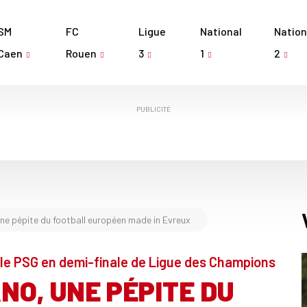
SM
FC
Ligue
National
Nation
Caen
Rouen
3
1
2
PUBLICITÉ
e pépite du football européen made in Evreux
le PSG en demi-finale de Ligue des Champions
O, UNE PÉPITE DU