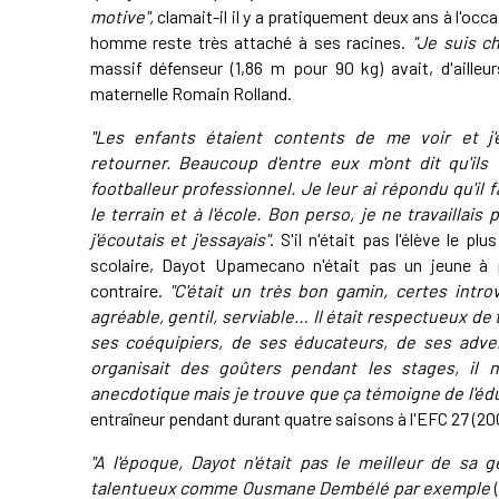
motive",
clamait-il il y a pratiquement deux ans à l'o
homme reste très attaché à ses racines.
"Je suis c
massif défenseur (1,86 m pour 90 kg) avait, d'aille
maternelle Romain Rolland.
"Les enfants étaient contents de me voir et j'
retourner. Beaucoup d'entre eux m'ont dit qu'ils 
footballeur professionnel. Je leur ai répondu qu'il fal
le terrain et à l'école. Bon perso, je ne travaillais
j'écoutais et j'essayais"
. S'il n'était pas l'élève le plus
scolaire, Dayot Upamecano n'était pas un jeune à 
contraire.
"C'était un très bon gamin, certes intro
agréable, gentil, serviable… Il était respectueux de
ses coéquipiers, de ses éducateurs, de ses adve
organisait des goûters pendant les stages, il ne
anecdotique mais je trouve que ça témoigne de l'éduc
entraîneur pendant durant quatre saisons à l'EFC 27 (20
"A l'époque, Dayot n'était pas le meilleur de sa
talentueux comme Ousmane Dembélé par exemple