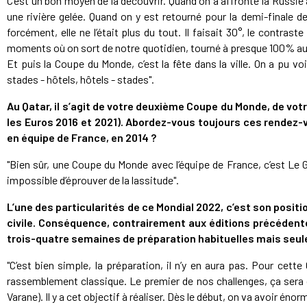
C’est un bon moyen de la découvrir. Quand on a affronté la Russie
une rivière gelée. Quand on y est retourné pour la demi-finale de
forcément, elle ne l’était plus du tout. Il faisait 30°, le contrast
moments où on sort de notre quotidien, tourné à presque 100% aut
Et puis la Coupe du Monde, c’est la fête dans la ville. On a pu vo
stades - hôtels, hôtels - stades".
Au Qatar, il s’agit de votre deuxième Coupe du Monde, de vo
les Euros 2016 et 2021). Abordez-vous toujours ces rendez-
en équipe de France, en 2014 ?
"Bien sûr, une Coupe du Monde avec l’équipe de France, c’est Le G
impossible d’éprouver de la lassitude".
L’une des particularités de ce Mondial 2022, c’est son positio
civile. Conséquence, contrairement aux éditions précédente
trois-quatre semaines de préparation habituelles mais seu
"C’est bien simple, la préparation, il n’y en aura pas. Pour cet
rassemblement classique. Le premier de nos challenges, ça sera 
Varane). Il y a cet objectif à réaliser. Dès le début, on va avoir én