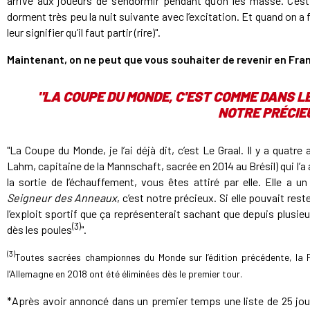
arrive aux joueurs de s’endormir pendant qu’on les masse. C’es
dorment très peu la nuit suivante avec l’excitation. Et quand on a 
leur signifier qu’il faut partir (rire)".
Maintenant, on ne peut que vous souhaiter de revenir en Fra
"LA COUPE DU MONDE, C'EST COMME DANS L
NOTRE PRÉCIE
"La Coupe du Monde, je l’ai déjà dit, c’est Le Graal. Il y a quat
Lahm, capitaine de la Mannschaft, sacrée en 2014 au Brésil) qui l’a
la sortie de l’échauffement, vous êtes attiré par elle. Elle a 
Seigneur des Anneaux
, c’est notre précieux. Si elle pouvait re
l’exploit sportif que ça représenterait sachant que depuis plusi
(3)
dès les poules
".
(3)
Toutes sacrées championnes du Monde sur l’édition précédente, la F
l’Allemagne en 2018 ont été éliminées dès le premier tour.
*Après avoir annoncé dans un premier temps une liste de 25 jo