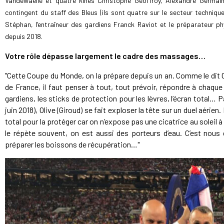
Vandewaelle et quatre kinés Christophe Geoffroy, Alexandre Germain
contingent du staff des Bleus (ils sont quatre sur le secteur technique
Stéphan, l’entraîneur des gardiens Franck Raviot et le préparateur ph
depuis 2018.
Votre rôle dépasse largement le cadre des massages…
"Cette Coupe du Monde, on la prépare depuis un an. Comme le dit C
de France, il faut penser à tout, tout prévoir, répondre à chaqu
gardiens, les sticks de protection pour les lèvres, l’écran total… 
juin 2018), Olive (Giroud) se fait exploser la tête sur un duel aérien. 
total pour la protéger car on n’expose pas une cicatrice au soleil
le répète souvent, on est aussi des porteurs d’eau. C’est nous
préparer les boissons de récupération…"