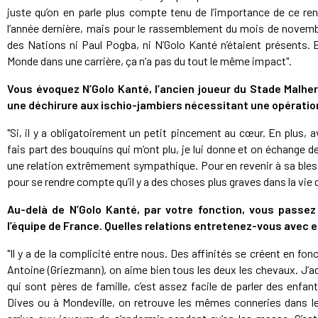
juste qu’on en parle plus compte tenu de l’importance de ce re
l’année dernière, mais pour le rassemblement du mois de novemb
des Nations ni Paul Pogba, ni N’Golo Kanté n’étaient présents. 
Monde dans une carrière, ça n’a pas du tout le même impact".
Vous évoquez N’Golo Kanté, l’ancien joueur du Stade Malherb
une déchirure aux ischio-jambiers nécessitant une opération).
"Si, il y a obligatoirement un petit pincement au cœur. En plus, av
fais part des bouquins qui m’ont plu, je lui donne et on échange d
une relation extrêmement sympathique. Pour en revenir à sa bless
pour se rendre compte qu’il y a des choses plus graves dans la vie
Au-delà de N’Golo Kanté, par votre fonction, vous pass
l’équipe de France. Quelles relations entretenez-vous avec e
"Il y a de la complicité entre nous. Des affinités se créent en fo
Antoine (Griezmann), on aime bien tous les deux les chevaux. J’a
qui sont pères de famille, c’est assez facile de parler des enfa
Dives ou à Mondeville, on retrouve les mêmes conneries dans le ve