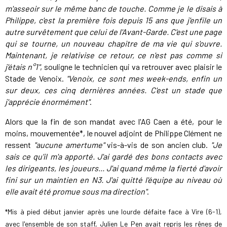
m'asseoir sur le même banc de touche. Comme je le disais à
Philippe, c'est la première fois depuis 15 ans que j'enfile un
autre survêtement que celui de l'Avant-Garde. C'est une page
qui se tourne, un nouveau chapitre de ma vie qui s'ouvre.
Maintenant, je relativise ce retour, ce n'est pas comme si
j'étais n°1"
, souligne le technicien qui va retrouver avec plaisir le
Stade de Venoix.
"Venoix, ce sont mes week-ends, enfin un
sur deux, ces cinq dernières années. C'est un stade que
j'apprécie énormément"
.
Alors que la fin de son mandat avec l'AG Caen a été, pour le
moins, mouvementée*, le nouvel adjoint de Philippe Clément ne
ressent
"aucune amertume"
vis-à-vis de son ancien club.
"Je
sais ce qu'il m'a apporté. J'ai gardé des bons contacts avec
les dirigeants, les joueurs... J'ai quand même la fierté d'avoir
fini sur un maintien en N3. J'ai quitté l'équipe au niveau où
elle avait été promue sous ma direction"
.
*Mis à pied début janvier après une lourde défaite face à Vire (6-1),
avec l'ensemble de son staff, Julien Le Pen avait repris les rênes de