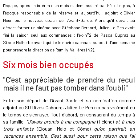
l'équipe, après un intérim d'un mois et demi assuré par Félix Legras, à
l'époque responsable de la réserve et aujourd'hui, adjoint d'Olivier
Meurillon, le nouveau coach de l'Avant-Garde. Alors qu'il devait au
départ former un binôme avec Stéphane Bernard, Julien Le Pen avait
fini la saison seul aux commandes ; l'ex-n°2 de Pascal Dupraz au
Stade Malherbe ayant quitté le navire caennais au bout d'une semaine
pour prendre la direction de Rumilly-Vallières (N2).
Six mois bien occupés
"C'est appréciable de prendre du recul
mais il ne faut pas tomber dans l'oubli"
Entre son départ de l'Avant-Garde et sa nomination comme
adjoint au SU Dives-Cabourg, Julien Le Pen n'a pas vraiment eu
le temps de s'ennuyer. Tout d'abord, en consacrant du temps à
sa famille.
"J'avais promis à ma compagne
(Hélène)
et à mes
trois enfants
(Elouan, Malo et Côme)
qu'on partirait en
vacances ensemble. C'est aussi pour cette raison que j'ai