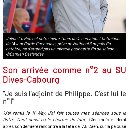
Julien Le Pen est notre invité Zoom de la semaine. L'entraîneur
de l'Avant Garde Caennaise, privé de National 3 depuis fin
octobre, ne s'attend pas un miracle pour cette fin de saison.
©Damien Deslandes
Son arrivée comme n°2 au SU
Dives-Cabourg
"Je suis l'adjoint de Philippe. C'est lui le
n°1"
"J'ai remis le K-Way. J'ai fait toutes mes séances sous la
flotte. C'est aussi ça le charme du foot"
. Cinq mois et demi
après son dernière rencontre à la tête de l'AG Caen,
sur la pelouse