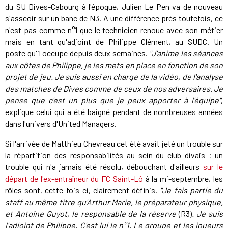
du SU Dives-Cabourg à l'époque,
Julien Le Pen va de nouveau
s'asseoir sur un banc de N3. A une différence près toutefois, ce
n'est pas comme n°1 que le technicien renoue avec son métier
mais en tant qu'adjoint de Philippe Clément, au SUDC. Un
poste qu'il occupe depuis deux semaines.
"J'anime les séances
aux côtes de Philippe, je les mets en place en fonction de son
projet de jeu. Je suis aussi en charge de la vidéo, de l'analyse
des matches de Dives comme de ceux de nos adversaires. Je
pense que c'est un plus que je peux apporter à l'équipe"
,
explique celui qui a été baigné pendant de nombreuses années
dans l'univers d'United Managers.
Si l'arrivée de Matthieu Chevreau cet été avait jeté un trouble sur
la répartition des responsabilités au sein du club divais ; un
trouble qui n'a jamais été résolu, débouchant d'ailleurs
sur le
départ de l'ex-entraîneur du FC Saint-Lô
à la mi-septembre, les
rôles sont, cette fois-ci, clairement définis.
"Je fais partie du
staff au même titre qu'Arthur Marie, le préparateur physique,
et Antoine Guyot, le responsable de la réserve
(R3)
. Je suis
l'adjoint de Philippe. C'est lui le n°1. Le groupe et les joueurs