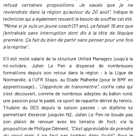
refusé certaines propositions. Je savais que je ne
reviendrais dans la région qu'autour du 20 août"
, indique le
technicien qui a également ressenti le besoin de souffler cet été.
"Même si je suis un jeune coach
(37 ans)
, ça faisait 16 ans que
j'entraînais sans interruption dont dix à la tête de l'équipe
première. Ça fait du bien de partir sans penser pour une fois
à la reprise"
.
S'il est resté salarié de la structure United Managers jusqu'à la
mi-octobre, Julien Le Pen a dispensé de nombreuses
formations depuis son retour dans la région : à la Ligue de
Normandie, à l'UFR Staps, au Stade Malherbe (pour le BMF en
apprentissage)...
"J'apprécie de transmettre"
, confie celui qui
s'est découvert, comme de nombreux adeptes du ballon rond,
une passion pour le padel, ce sport de raquette dérivé du tennis.
Titulaire du DES depuis la saison passée ; un diplôme lui
permettant d'exercer jusqu'en N2, Julien Le Pen ne boude pas
son plaisir de renouer avec les terrains de foot, via la
proposition de Philippe Clément.
"C'est appréciable de prendre
du recul mais il ne faut pas tomber dans l'oubli"
. Pour le