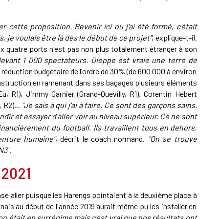
r cette proposition. Revenir ici où j'ai été formé, c'était
 je voulais être là dès le début de ce projet"
, explique-t-il.
aux quatre ports n'est pas non plus totalement étranger à son
devant 1 000 spectateurs. Dieppe est vraie une terre de
e réduction budgétaire de l'ordre de 30% (de 600 000 à environ
onstruction en ramenant dans ses bagages plusieurs éléments
u, R1), Jimmy Garnier (Grand-Quevilly, R1), Corentin Hébert
 R2)...
"Je sais à qui j'ai à faire. Ce sont des garçons sains.
ndir et essayer d'aller voir au niveau supérieur. Ce ne sont
ancièrement du football. Ils travaillent tous en dehors.
enture humaine"
, décrit le coach normand.
"On se trouve
N3"
.
 2021
se aller puisque les Harengs pointaient à la deuxième place à
nais au début de l'année 2019 aurait même pu les installer en
on était en surrégime mais c'est vrai que nos résultats ont