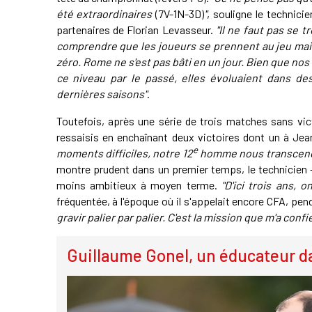
été extraordinaires
(7V-1N-3D)
"
, souligne le technici
partenaires de Florian Levasseur.
"Il ne faut pas se 
comprendre que les joueurs se prennent au jeu mais 
zéro. Rome ne s'est pas bâti en un jour. Bien que no
ce niveau par le passé, elles évoluaient dans des
dernières saisons"
.
Toutefois, après une série de trois matches sans vic
ressaisis en enchaînant deux victoires dont un à Je
e
moments difficiles, notre 12
homme nous transcen
montre prudent dans un premier temps, le technicien -
moins ambitieux à moyen terme.
"D'ici trois ans, 
fréquentée, à l'époque où il s'appelait encore CFA, pen
gravir palier par palier. C'est la mission que m'a confi
Guillaume Gonel, un éducateur d