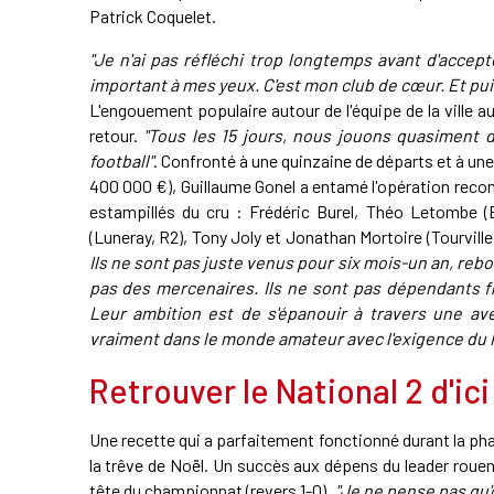
Patrick Coquelet.
"Je n'ai pas réfléchi trop longtemps avant d'accepte
important à mes yeux. C'est mon club de cœur. Et puis,
L'engouement populaire autour de l'équipe de la ville 
retour.
"Tous les 15 jours, nous jouons quasiment 
football"
. Confronté à une quinzaine de départs et à un
400 000 €), Guillaume Gonel a entamé l'opération rec
estampillés du cru : Frédéric Burel, Théo Letombe (E
(Luneray, R2), Tony Joly et Jonathan Mortoire (Tourville,
Ils ne sont pas juste venus pour six mois-un an, rebo
pas des mercenaires. Ils ne sont pas dépendants fin
Leur ambition est de s'épanouir à travers une av
vraiment dans le monde amateur avec l'exigence du 
Retrouver le National 2 d'ici
Une recette qui a parfaitement fonctionné durant la pha
la trêve de Noël. Un succès aux dépens du leader rouen
tête du championnat (revers 1-0).
"Je ne pense pas qu'