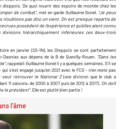
en dieppois. De quoi nourrir des espoirs de montée chez les
tromper de combat"
, met en garde Guillaume Gonel.
"Je peux
n'oublions pas d'où on vient. On est presque repartis de
s recrues possèdent de l'expérience et qu'elles aient connu
 divisions hiérarchiquement inférieures ces deux-trois
toire en janvier (2D-1N), les Dieppois se sont parfaitement
an-Dasnias aux dépens de la B de Quevilly-Rouen.
"Dans les
de"
, rappelait Guillaume Gonel il y a quelques semaines. S'il se
 qui s'est engagé jusqu'en 2021 avec le FCD - n'en reste pas
on veut retrouver le National 2
(une division que le club a
dant 11 saisons, de 2000 à 2007 puis de 2012 à 2017)
. On doit
ée le président"
. Elle est plutôt bien partie !
ans l'âme