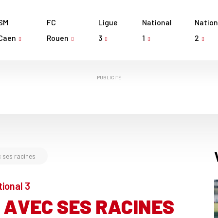
SM
FC
Ligue
National
Nation
Caen
Rouen
3
1
2
PUBLICITÉ
 ses racines
ional 3
 AVEC SES RACINES