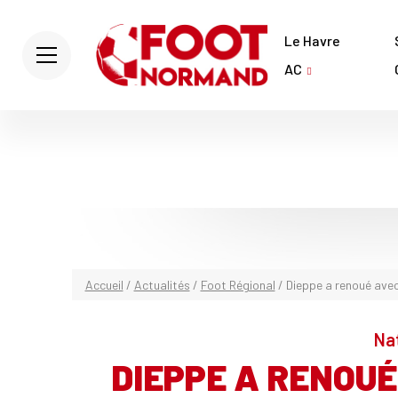
Le Havre
AC
Accueil
/
Actualités
/
Foot Régional
/
Dieppe a renoué avec
Nat
DIEPPE A RENOUÉ