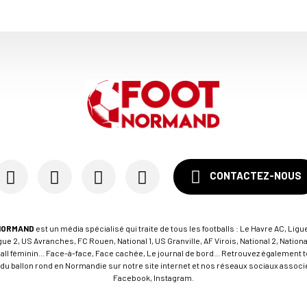
CONTACTEZ-NOUS
NORMAND
est un média spécialisé qui traite de tous les footballs : Le Havre AC, Ligue
e 2, US Avranches, FC Rouen, National 1, US Granville, AF Virois, National 2, Nation
tball féminin... Face-à-face, Face cachée, Le journal de bord... Retrouvez égalemen
du ballon rond en Normandie sur notre site internet et nos réseaux sociaux associés
Facebook, Instagram.