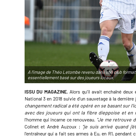
A l'image de Théo Letombe revenu dans son club formate
essentiellement basé sur des joueurs locaux.
ISSU DU MAGAZINE.
Alors qu'il avait enchaîné deux
National 3 en 2018 suivie d'un sauvetage à la dernière 
changement radical a été opéré en se basant sur l'id
avec des joueurs qui ont la fibre dieppoise et en 
l'homme qui incarne ce renouveau.
"Je me retrouve d
Colinet et André Auzoux ;
"je suis arrivé quand j'
l'entraîneur qui a fait ses armes à Eu, en R1, pendant