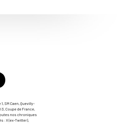
 1, SM Caen, Quevilly-
al 3, Coupe de France,
t toutes nos chroniques
 : X (ex-Twitter),