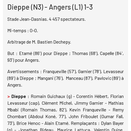
Dieppe (N3) - Angers (L1) 1-3
Stade Jean-Dasnias. 4 457 spectateurs.
Mi-temps : 0-0.
Arbitrage de M. Bastien Dechepy.
But : Etamé (86') pour Dieppe ; Thomas (68'), Capelle (84',
93') pour Angers.
Avertissements : Franqueville (57'), Garnier (78'), Levasseur
(89') à Dieppe ; Mangani (76'), Manceau (87'), Pavlovic (89') à
Angers.
>
Dieppe :
Romain Guichaux (g) - Corentin Hébert, Florian
Levasseur (cap), Clément Michel, Jimmy Garnier - Mathias
Mbabi (Romain Thomas, 82'), Kevin Franqueville - Remy
Chombart (Abdoul Koné, 77'), John Friboulet (Oumar Fall,
73'), Brice Henoc - Alain Etamé. Remplaçants : Dylan Bayer
(g) - Jonathan Bideau, Maurice Lattuca, Valentin Ouine.