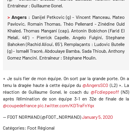
Entraîneur : Guillaume Gonel.
>
Angers :
Danijel Petkovic (g) - Vincent Manceau, Mateo
Pavlovic, Romain Thomas, Théo Pellenard - Zinédine Ould
Khaled, Thomas Mangani (cap), Antonin Bobichon (Farid El
Melali, 46') - Pierrick Capelle, Angelo Fulgini, Stephane
Bahoken (Rachid Alioui, 65'). Remplaçants : Ludovic Butelle
(g) - Ismaël Traoré, Abdoulaye Bamba, Sada Thioub, Anthony
Gomez Mancini. Entraîneur : Stéphane Moulin.
« Je suis fier de mon équipe. On sort par la grande porte. On a
tenu la dragée haute à cette équipe du
@AngersSCO
(L2) ». La
réaction de Guillaume Gonel, le coach du
@Fcdieppeoff
(N3)
après l’élimination de son équipe 3-1 en 32e de finale de la
@coupedefrance
pic.twitter.com/KDTraFnYqx
— FOOT NORMAND (@FOOT_NORMAND)
January 5, 2020
Catégories:
Foot Régional