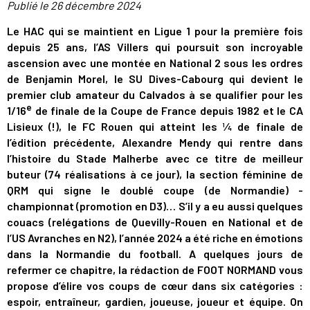
Publié le
26 décembre 2024
Le HAC qui se maintient en Ligue 1 pour la première fois
depuis 25 ans, l’AS Villers qui poursuit son incroyable
ascension avec une montée en National 2 sous les ordres
de Benjamin Morel, le SU Dives-Cabourg qui devient le
premier club amateur du Calvados à se qualifier pour les
e
1/16
de finale de la Coupe de France depuis 1982 et le CA
Lisieux (!), le FC Rouen qui atteint les ¼ de finale de
l’édition précédente, Alexandre Mendy qui rentre dans
l’histoire du Stade Malherbe avec ce titre de meilleur
buteur (74 réalisations à ce jour), la section féminine de
QRM qui signe le doublé coupe (de Normandie) -
championnat (promotion en D3)… S’il y a eu aussi quelques
couacs (relégations de Quevilly-Rouen en National et de
l’US Avranches en N2), l’année 2024 a été riche en émotions
dans la Normandie du football. A quelques jours de
refermer ce chapitre, la rédaction de FOOT NORMAND vous
propose d’élire vos coups de cœur dans six catégories :
espoir, entraîneur, gardien, joueuse, joueur et équipe. On