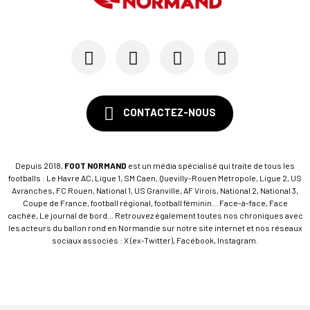
CONTACTEZ-NOUS
Depuis 2018,
FOOT NORMAND
est un média spécialisé qui traite de tous les
footballs : Le Havre AC, Ligue 1, SM Caen, Quevilly-Rouen Métropole, Ligue 2, US
Avranches, FC Rouen, National 1, US Granville, AF Virois, National 2, National 3,
Coupe de France, football régional, football féminin... Face-à-face, Face
cachée, Le journal de bord... Retrouvez également toutes nos chroniques avec
les acteurs du ballon rond en Normandie sur notre site internet et nos réseaux
sociaux associés : X (ex-Twitter), Facebook, Instagram.