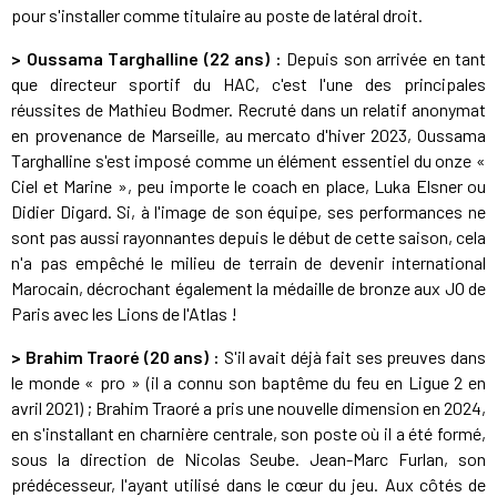
pour s'installer comme titulaire au poste de latéral droit.
> Oussama Targhalline (22 ans) :
Depuis son arrivée en tant
que directeur sportif du HAC, c'est l'une des principales
réussites de Mathieu Bodmer. Recruté dans un relatif anonymat
en provenance de Marseille, au mercato d'hiver 2023, Oussama
Targhalline s'est imposé comme un élément essentiel du onze «
Ciel et Marine », peu importe le coach en place, Luka Elsner ou
Didier Digard. Si, à l'image de son équipe, ses performances ne
sont pas aussi rayonnantes depuis le début de cette saison, cela
n'a pas empêché le milieu de terrain de devenir international
Marocain, décrochant également la médaille de bronze aux JO de
Paris avec les Lions de l'Atlas !
> Brahim Traoré (20 ans) :
S'il avait déjà fait ses preuves dans
le monde « pro » (il a connu son baptême du feu en Ligue 2 en
avril 2021) ; Brahim Traoré a pris une nouvelle dimension en 2024,
en s'installant en charnière centrale, son poste où il a été formé,
sous la direction de Nicolas Seube. Jean-Marc Furlan, son
prédécesseur, l'ayant utilisé dans le cœur du jeu. Aux côtés de