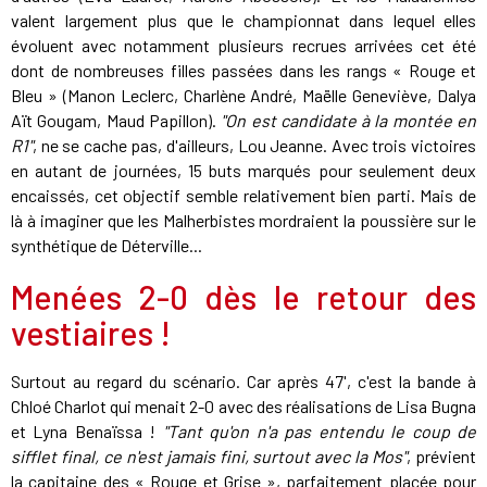
valent largement plus que le championnat dans lequel elles
évoluent avec notamment plusieurs recrues arrivées cet été
dont de nombreuses filles passées dans les rangs « Rouge et
Bleu » (Manon Leclerc, Charlène André, Maëlle Geneviève, Dalya
Aït Gougam, Maud Papillon).
"On est candidate à la montée en
R1"
, ne se cache pas, d'ailleurs, Lou Jeanne. Avec trois victoires
en autant de journées, 15 buts marqués pour seulement deux
encaissés, cet objectif semble relativement bien parti. Mais de
là à imaginer que les Malherbistes mordraient la poussière sur le
synthétique de Déterville...
Menées 2-0 dès le retour des
vestiaires !
Surtout au regard du scénario. Car après 47', c'est la bande à
Chloé Charlot qui menait 2-0 avec des réalisations de Lisa Bugna
et Lyna Benaïssa !
"Tant qu'on n'a pas entendu le coup de
sifflet final, ce n'est jamais fini, surtout avec la Mos"
, prévient
la capitaine des « Rouge et Grise », parfaitement placée pour