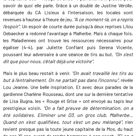
savoir de quoi elle parle. Grâce à un doublé de Justine Vérolle,
débarquée du CA Lisieux à l'intersaison, les locales sont
revenues à hauteur à l'heure de jeu.
"A ce moment-là, on a repris
l'espoir"
. Un espoir de courte durée puisqu'à deux reprises Lilou
Debaecker a redonné l'avantage à Malherbe. Mais à chaque fois,
les Maladiennes ont trouvé les ressources nécessaires pour
égaliser (4-4), par Juliette Conflant puis Serena Vicente,
poussant leur adversaire à une séance de tirs au but.
"On s'est
dit que pour nous, c'était déjà une victoire"
.
Mais le plus beau restait à venir.
"On avait travaillé les tirs au
but à l'entraînement. On ne partait pas dans l'inconnu"
, révèle
Lou Jeanne. Une belle inspiration. Et avec deux parades de la
gardienne Charlène Rousseau, dont une sur la dernière tentative
de Lisa Bugna, les « Rouge et Grise » ont envoyé au tapis leur
prestigieux voisin.
"On a fait preuve de détermination, on a
été solidaires. Eliminer une D3, un gros club, Malherbe...
Quand on s'est qualifiées, tout s'est un peu mélangé"
, n'en
revient presque pas la toute jeune capitaine de la Mos, du haut
de ses 19 ans, avant de rendre hommage à son coach.
"Si on a