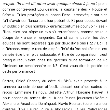
croyait. On s'est dit qu'on avait quelque chose à jouer"
, prend
comme contre-pied Lou Jeanne, la capitaine des « Rouge et
Grise ». Et les protégées du coach Enzo Larchevêque ont bien
fait d'avoir confiance dans leur potentiel. Et pour cause, devant
un public bien plus nombreux qu'à l'accoutumée pour voir « ses »
filles, elles ont signé un exploit retentissant, comme seule la
Coupe de France en engendre. Car si sur le papier, les deux
équipes ne sont séparées que par deux divisions (R2 / D3), la
différence, compte tenu de la spécificité du football féminin, est
censée être bien plus colossale. A titre de comparaison, c'est
presque l'équivalent chez les garçons d'une formation de R3
éliminant un pensionnaire de N3. C'est vous dire la portée de
cette performance !
Certes, Chloé Charlot, du côté du SMC, avait procédé à un
turnover au sein de son effectif, laissant certaines cadres au
repos (Emmeline Mainguy, Juliette Arthur, Morgane Hauvet...)
pour donner du temps de jeu à des jeunes joueuses (Noémie
Alexandre, Anastasia Deminguet, Flavie Besnard) ou en relancer
d'autres (Eva Lauret, Aurélie Abossolo). Et les Maladiennes