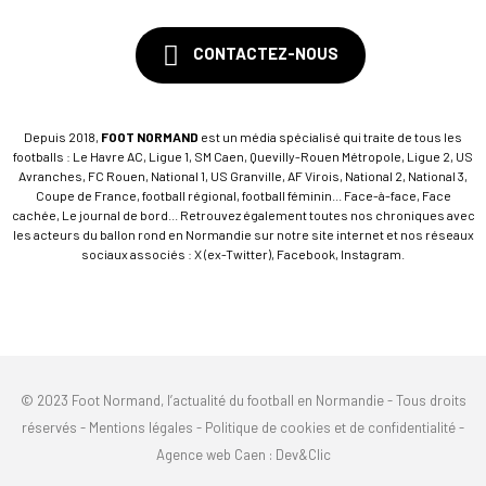
CONTACTEZ-NOUS
Depuis 2018,
FOOT NORMAND
est un média spécialisé qui traite de tous les
footballs : Le Havre AC, Ligue 1, SM Caen, Quevilly-Rouen Métropole, Ligue 2, US
Avranches, FC Rouen, National 1, US Granville, AF Virois, National 2, National 3,
Coupe de France, football régional, football féminin... Face-à-face, Face
cachée, Le journal de bord... Retrouvez également toutes nos chroniques avec
les acteurs du ballon rond en Normandie sur notre site internet et nos réseaux
sociaux associés : X (ex-Twitter), Facebook, Instagram.
© 2023 Foot Normand, l’actualité du football en Normandie - Tous droits
réservés -
Mentions légales
-
Politique de cookies et de confidentialité
-
Agence web Caen
: Dev&Clic