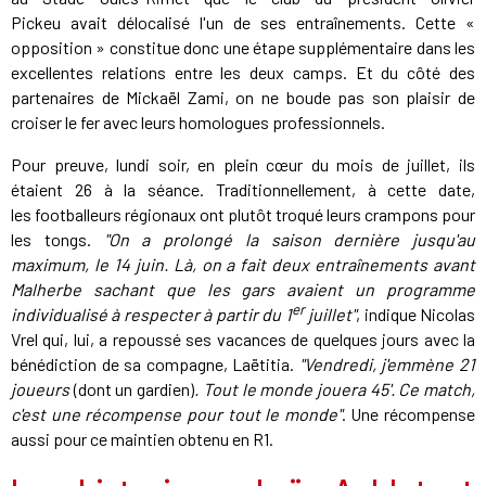
Pickeu avait délocalisé l'un de ses entraînements. Cette «
opposition » constitue donc une étape supplémentaire dans les
excellentes relations entre les deux camps. Et du côté des
partenaires de Mickaël Zami, on ne boude pas son plaisir de
croiser le fer avec leurs homologues professionnels.
Pour preuve, lundi soir, en plein cœur du mois de juillet, ils
étaient 26 à la séance. Traditionnellement, à cette date,
les footballeurs régionaux ont plutôt troqué leurs crampons pour
les tongs.
"On a prolongé la saison dernière jusqu'au
maximum, le 14 juin. Là, on a fait deux entraînements avant
Malherbe sachant que les gars avaient un programme
er
individualisé à respecter à partir du 1
juillet"
, indique Nicolas
Vrel qui, lui, a repoussé ses vacances de quelques jours avec la
bénédiction de sa compagne, Laëtitia.
"Vendredi, j'emmène 21
joueurs
(dont un gardien)
. Tout le monde jouera 45'. Ce match,
c'est une récompense pour tout le monde"
. Une récompense
aussi pour ce maintien obtenu en R1.