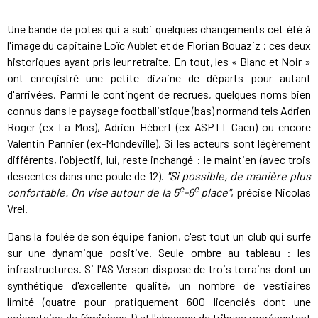
Une bande de potes qui a subi quelques changements cet été à
l'image du capitaine Loïc Aublet et de Florian Bouaziz ; ces deux
historiques ayant pris leur retraite. En tout, les « Blanc et Noir »
ont enregistré une petite dizaine de départs pour autant
d'arrivées. Parmi le contingent de recrues, quelques noms bien
connus dans le paysage footballistique (bas) normand tels Adrien
Roger (ex-La Mos), Adrien Hébert (ex-ASPTT Caen) ou encore
Valentin Pannier (ex-Mondeville). Si les acteurs sont légèrement
différents, l'objectif, lui, reste inchangé : le maintien (avec trois
descentes dans une poule de 12).
"Si possible, de manière plus
e
e
confortable. On vise autour de la 5
-6
place"
, précise Nicolas
Vrel.
Dans la foulée de son équipe fanion, c'est tout un club qui surfe
sur une dynamique positive. Seule ombre au tableau : les
infrastructures. Si l'AS Verson dispose de trois terrains dont un
synthétique d'excellente qualité, un nombre de vestiaires
limité (quatre pour pratiquement 600 licenciés dont une
soixantaine de féminines !) et l'absence de tribune représentent