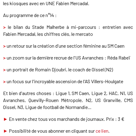
les kiosques avec en UNE Fabien Mercadal.
Au programme de ce n°14 :
>
le bilan du Stade Malherbe à mi-parcours : entretien avec
Fabien Mercadal, les chiffres clés, le mercato
>
un retour sur la création d'une section féminine au SM Caen
>
un zoom sur la dernière recrue de l'US Avranches : Réda Rabeï
>
un portrait de Romain Djoubri, le coach de Oissel (N2)
>
un focus sur l'incroyable ascension de l'AS Villers-Houlgate
Et bien d'autres choses : Ligue 1, SM Caen, Ligue 2, HAC, N1, US
Avranches, Quevilly-Rouen Métropole, N2, US Granville, CMS
Oissel, N3, Ligue de football de Normandie...
►
En vente chez tous vos marchands de journaux. Prix : 3 €
►
Possibilité de vous abonner en cliquant sur
ce lien
.