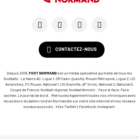
CONTACTEZ-NOUS
Depuis 2018,
FOOT NORMAND
est un média spécialisé qui traite de tous les
footballs : Le Havre AC, Ligue 1, SM Caen, Quevilly-Rouen Métropole, Ligue 2, US
Avranches, FC Rouen, National 1, US Granville, AF Virois, National 2, National 3,
Coupe de France, football régional, football féminin... Face-à-face, Face
cachée, Le journal de bord... Retrouvez également toutes nos chroniques avec
les acteurs du ballon rond en Normandie sur notre site internet et nos réseaux
sociaux associés : X (ex-Twitter), Facebook, Instagram.