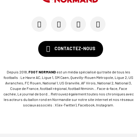
CONTACTEZ-NOUS
Depuis 2018,
FOOT NORMAND
est un média spécialisé qui traite de tous les
footballs : Le Havre AC, Ligue 1, SM Caen, Quevilly-Rouen Métropole, Ligue 2, US
Avranches, FC Rouen, National 1, US Granville, AF Virois, National 2, National 3,
Coupe de France, football régional, football féminin... Face-à-face, Face
cachée, Le journal de bord... Retrouvez également toutes nos chroniques avec
les acteurs du ballon rond en Normandie sur notre site internet et nos réseaux
sociaux associés : X (ex-Twitter), Facebook, Instagram.