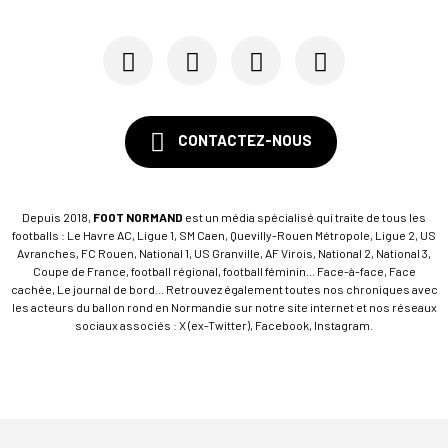
CONTACTEZ-NOUS
Depuis 2018,
FOOT NORMAND
est un média spécialisé qui traite de tous les
footballs : Le Havre AC, Ligue 1, SM Caen, Quevilly-Rouen Métropole, Ligue 2, US
Avranches, FC Rouen, National 1, US Granville, AF Virois, National 2, National 3,
Coupe de France, football régional, football féminin... Face-à-face, Face
cachée, Le journal de bord... Retrouvez également toutes nos chroniques avec
les acteurs du ballon rond en Normandie sur notre site internet et nos réseaux
sociaux associés : X (ex-Twitter), Facebook, Instagram.