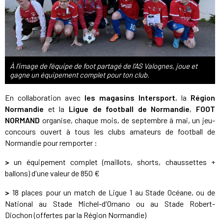
À l'image de l'équipe de foot partagé de l'AS Valognes, joue et
gagne un équipement complet pour ton club.
En collaboration avec
les magasins Intersport
, la
Région
Normandie
et la
Ligue de football de Normandie
,
FOOT
NORMAND
organise, chaque mois, de septembre à mai, un jeu-
concours ouvert à tous les clubs amateurs de football de
Normandie pour remporter :
>
un équipement complet (maillots, shorts, chaussettes +
ballons) d'une valeur de 850 €
>
18 places pour un match de Ligue 1 au Stade Océane, ou de
National au Stade Michel-d'Ornano ou au Stade Robert-
Diochon (offertes par la Région Normandie)