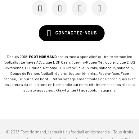
CONTACTEZ-NOUS
Depuis 2018,
FOOT NORMAND
est un média spécialisé qui traite de tous les
footballs : Le Havre AC, Ligue 1, SM Caen, Quevilly-Rouen Métropole, Ligue 2, US
Avranches, FC Rouen, National 1, US Granville, AF Virois, National 2, National 3,
Coupe de France, football régional, football féminin... Face-à-face, Face
cachée, Le journal de bord... Retrouvez également toutes nos chroniques avec
les acteurs du ballon rond en Normandie sur notre site internet et nos réseaux
sociaux associés : X (ex-Twitter), Facebook, Instagram.
© 2023 Foot Normand, l’actualité du football en Normandie - Tous droits