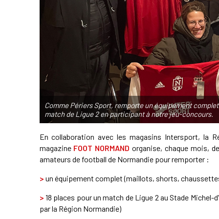
Comme Périers Sport, remporte un équipement complet (ma
match de Ligue 2 en participant à notre jeu-concours.
En collaboration avec les magasins Intersport, la R
magazine
FOOT NORMAND
organise, chaque mois, de
amateurs de football de Normandie pour remporter :
>
un équipement complet (maillots, shorts, chaussettes 
>
18 places pour un match de Ligue 2 au Stade Michel-
par la Région Normandie)