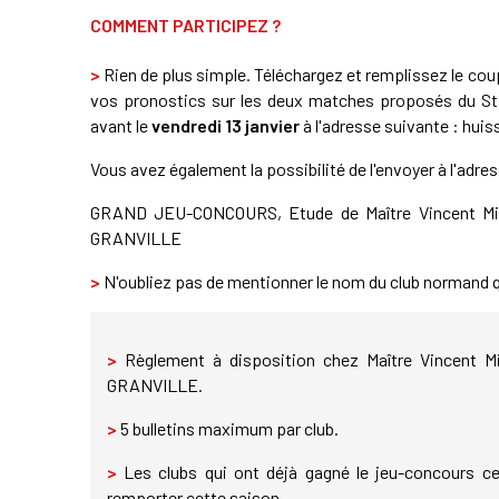
COMMENT PARTICIPEZ ?
>
Rien de plus simple. Téléchargez et remplissez le co
vos pronostics sur les deux matches proposés du Sta
avant le
vendredi 13 janvier
à l'adresse suivante : huis
Vous avez également la possibilité de l'envoyer à l'adre
GRAND JEU-CONCOURS, Etude de Maître Vincent Miche
GRANVILLE
>
N'oubliez pas de mentionner le nom du club normand q
>
Règlement à disposition chez Maître Vincent Mic
GRANVILLE.
>
5 bulletins maximum par club.
>
Les clubs qui ont déjà gagné le jeu-concours c
remporter cette saison.