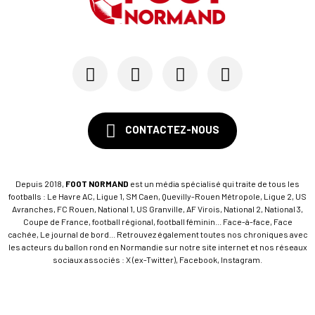
CONTACTEZ-NOUS
Depuis 2018,
FOOT NORMAND
est un média spécialisé qui traite de tous les
footballs : Le Havre AC, Ligue 1, SM Caen, Quevilly-Rouen Métropole, Ligue 2, US
Avranches, FC Rouen, National 1, US Granville, AF Virois, National 2, National 3,
Coupe de France, football régional, football féminin... Face-à-face, Face
cachée, Le journal de bord... Retrouvez également toutes nos chroniques avec
les acteurs du ballon rond en Normandie sur notre site internet et nos réseaux
sociaux associés : X (ex-Twitter), Facebook, Instagram.