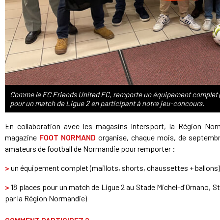
Comme le FC Friends United FC, remporte un équipement complet (ma
pour un match de Ligue 2 en participant à notre jeu-concours.
En collaboration avec les magasins Intersport, la Région Nor
magazine
FOOT NORMAND
organise, chaque mois, de septembre
amateurs de football de Normandie pour remporter :
>
un équipement complet (maillots, shorts, chaussettes + ballons)
>
18 places pour un match de Ligue 2 au Stade Michel-d'Ornano, S
par la Région Normandie)