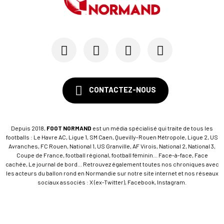
CONTACTEZ-NOUS
Depuis 2018,
FOOT NORMAND
est un média spécialisé qui traite de tous les
footballs : Le Havre AC, Ligue 1, SM Caen, Quevilly-Rouen Métropole, Ligue 2, US
Avranches, FC Rouen, National 1, US Granville, AF Virois, National 2, National 3,
Coupe de France, football régional, football féminin... Face-à-face, Face
cachée, Le journal de bord... Retrouvez également toutes nos chroniques avec
les acteurs du ballon rond en Normandie sur notre site internet et nos réseaux
sociaux associés : X (ex-Twitter), Facebook, Instagram.