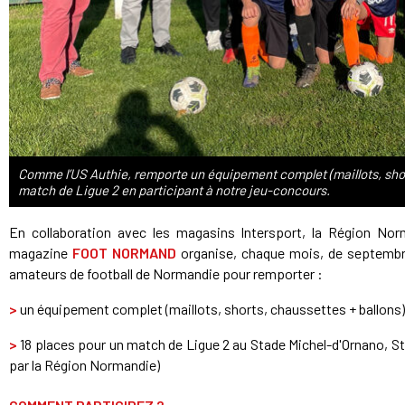
Comme l’US Authie, remporte un équipement complet (maillots, short
match de Ligue 2 en participant à notre jeu-concours.
En collaboration avec les magasins Intersport, la Région Nor
magazine
FOOT NORMAND
organise, chaque mois, de septembre
amateurs de football de Normandie pour remporter :
>
un équipement complet (maillots, shorts, chaussettes + ballons)
>
18 places pour un match de Ligue 2 au Stade Michel-d'Ornano, S
par la Région Normandie)