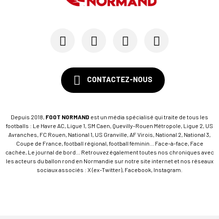
CONTACTEZ-NOUS
Depuis 2018,
FOOT NORMAND
est un média spécialisé qui traite de tous les
footballs : Le Havre AC, Ligue 1, SM Caen, Quevilly-Rouen Métropole, Ligue 2, US
Avranches, FC Rouen, National 1, US Granville, AF Virois, National 2, National 3,
Coupe de France, football régional, football féminin... Face-à-face, Face
cachée, Le journal de bord... Retrouvez également toutes nos chroniques avec
les acteurs du ballon rond en Normandie sur notre site internet et nos réseaux
sociaux associés : X (ex-Twitter), Facebook, Instagram.